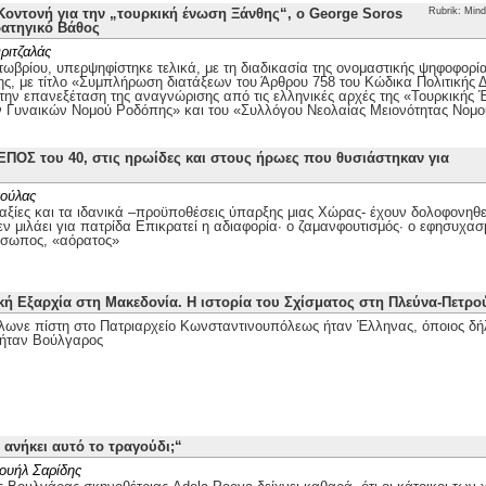
οντονή για την „τουρκική ένωση Ξάνθης“, ο George Soros
Rubrik: Mind
ρατηγικό Βάθος
ριτζαλάς
τωβρίου, υπερψηφίστηκε τελικά, με τη διαδικασία της ονομαστικής ψηφοφορί
ης, με τίτλο «Συμπλήρωση διατάξεων του Άρθρου 758 του Κώδικα Πολιτικής Δι
 την επανεξέταση της αναγνώρισης από τις ελληνικές αρχές της «Τουρκικής
ν Γυναικών Νομού Ροδόπης» και του «Συλλόγου Νεολαίας Μειονότητας Νομ
ΕΠΟΣ του 40, στις ηρωίδες και στους ήρωες που θυσιάστηκαν για
ούλας
αξίες και τα ιδανικά –προϋποθέσεις ύπαρξης μιας Χώρας- έχουν δολοφονηθεί
ν μιλάει για πατρίδα Επικρατεί η αδιαφορία· ο ζαμανφουτισμός· ο εφησυχασ
όσωπος, «αόρατος»
κή Εξαρχία στη Μακεδονία. Η ιστορία του Σχίσματος στη Πλεύνα-Πετρ
λωνε πίστη στο Πατριαρχείο Κωνσταντινουπόλεως ήταν Έλληνας, όποιος δή
ήταν Βούλγαρος
 ανήκει αυτό το τραγούδι;“
ουήλ Σαρίδης