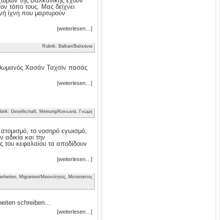
ν χωρών της Βαλκανικής έχουν
τον τόπο τους. Μας δείχνει
νή ίχνη που μαρτυρούν
[weiterlesen…]
Rubrik: Balkan/Βαλκάνια
 Οθωμανός Χασάν Ταχσίν πασάς
[weiterlesen…]
brik: Gesellschaft, Meinung/Κοινωνία, Γνώμη
ν ατομισμό, το νοσηρό εγωισμό,
 αδικία και την
ς του κεφαλαίου τα αποδίδουν
[weiterlesen…]
erheiten, Migranten/Μειονότητες, Μετανάστες
heiten schreiben…
[weiterlesen…]