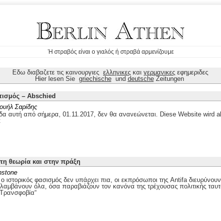
Ή στραβός είναι ο γιαλός ή στραβά αρμενίζουμε
Εδω διαβαζετε τις καινουργιες
ελληνικες
και
γερμανικες
εφημεριδες
Hier lesen Sie
griechische
und
deutsche
Zeitungen
τισμός – Abschied
ουήλ Σαρίδης
δα αυτή από σήμερα, 01.11.2017, δεν θα ανανεώνεται. Diese Website wird ab
t
στη θεωρία και στην πράξη
nstone
 ιστορικός φασισμός δεν υπάρχει πια, οι εκπρόσωποι της Antifa διευρύνουν
ιλαμβάνουν όλα, όσα παραβιάζουν τον κανόνα της τρέχουσας πολιτικής ταυτ
„Τρανσφοβία“