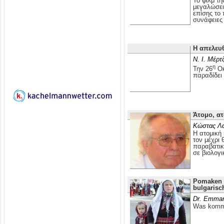
Το φιλμ τ
μεγαλώσει 
επίσης το
συνάφειες 
Η απελευ
Ν. Ι. Μέρτ
η
Την 26
Οκ
παραδίδει
Άτομο, ατ
Κώστας Λ
Η ατομική 
τον μέχρι 
παραβατικ
σε βιολογι
Pomaken i
bulgarisc
Dr. Emman
Was kommt