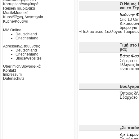
Ο Νόμος Κ
Korruption/Διαφθορά
και το Στ
Reisen/Ταξιδιωτικά
Musik/Μουσική
Ιωάννης Φ
Kunst/Τέχνη, Λογοτεχνία
Στις 10 Οκ
Küche/Κουζίνα
Δικαιοσύν
δρόμο για
MM Online
«Πολιτιστικού Συλλόγου Τούρκω
Deutschland
Griechenland
Τιμή στο 
Adressen/Διευθυνσεις
μας
Deutschland
Griechenland
Βάιος Φασ
Blogs/Websites
Σήμερα οι 
έλληνας δε
Über mich/Βιογραφικά
είναι απρ
Kontakt
Impressum
Datenschutz
Βουλγαρι
Όποιος δή
Εξαρχάτο 
„Σε ποιόν
Δρ. Εμμαν