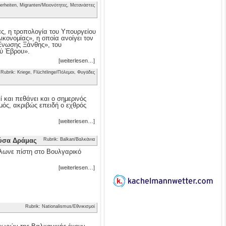
erheiten, Migranten/Μειονότητες, Μετανάστες
ας, η τροπολογία του Υπουργείου
κονομίας», η οποία ανοίγει τον
 Ένωσης Ξάνθης», του
ού Έβρου».
[weiterlesen…]
Rubrik: Kriege, Flüchtlinge/Πόλεμοι, Φυγάδες
 και πεθάνει και ο σημερινός
μός, ακριβώς επειδή ο εχθρός
[weiterlesen…]
ούσα Δράμας
Rubrik: Balkan/Βαλκάνια
λωνε πίστη στο Βουλγαρικό
[weiterlesen…]
Rubrik: Nationalismus/Εθνικισμοί