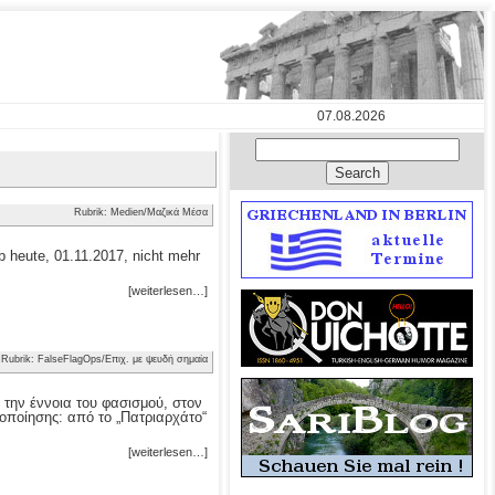
07.08.2026
Rubrik: Medien/Μαζικά Μέσα
 heute, 01.11.2017, nicht mehr
[weiterlesen…]
Rubrik: FalseFlagOps/Επιχ. με ψευδή σημαία
 την έννοια του φασισμού, στον
οποίησης: από το „Πατριαρχάτο“
[weiterlesen…]