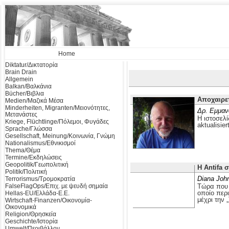
Home
Diktatur/Δικτατορία
Brain Drain
Allgemein
Balkan/Βαλκάνια
Bücher/Βιβλια
Αποχαιρε
Medien/Μαζικά Μέσα
Minderheiten, Migranten/Μειονότητες,
Δρ. Εμμαν
Μετανάστες
Η ιστοσελί
Kriege, Flüchtlinge/Πόλεμοι, Φυγάδες
aktualisier
Sprache/Γλώσσα
Gesellschaft, Meinung/Κοινωνία, Γνώμη
Nationalismus/Εθνικισμοί
Thema/Θέμα
Termine/Εκδηλώσεις
Geopolitik/Γεωπολιτική
Η Antifa 
Politik/Πολιτική
Diana Joh
Terrorismus/Τρομοκρατία
FalseFlagOps/Επιχ. με ψευδή σημαία
Τώρα που ο
οποίο περ
Hellas-EU/Ελλάδα-Ε.Ε.
μέχρι την 
Wirtschaft-Finanzen/Οικονομία-
Οικονομικά
Religion/Θρησκεία
Geschichte/Ιστορία
Umwelt/Περιβάλλον