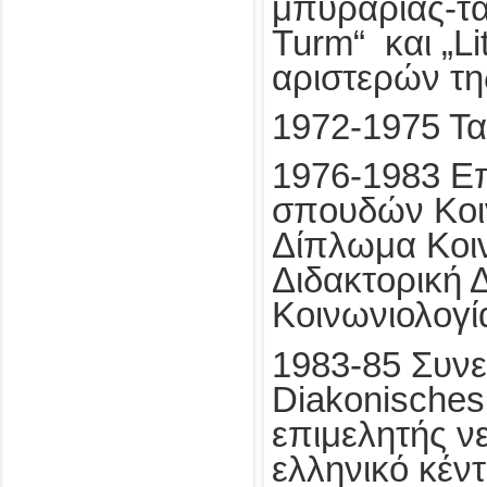
μπυραρίας-τ
Turm“ και „Li
αριστερών της
1972-1975 Τα
1976-1983 Ε
σπουδών Κοι
Δίπλωμα Κοιν
Διδακτορική 
Κοινωνιολογί
1983-85 Συνε
Diakonisches
επιμελητής ν
ελληνικό κέντ