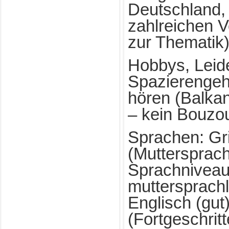
Deutschland,
zahlreichen V
zur Thematik
Hobbys, Leid
Spazierengeh
hören (Balkan
– kein Bouzou
Sprachen: Gr
(Muttersprac
Sprachniveau
muttersprach
Englisch (gut)
(Fortgeschrit