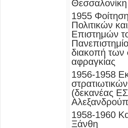
Θεσσαλονίκη
1955 Φοίτηση
Πολιτικών κα
Επιστημών το
Πανεπιστημί
διακοπή των
αφραγκίας
1956-1958 
στρατιωτικώ
(δεκανέας ΕΣΑ
Αλεξανδρούπ
1958-1960 Κ
Ξάνθη