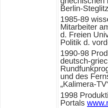
griechischen 
Berlin-Steglit
1985-89 wisse
Mitarbeiter a
d. Freien Univ
Politik d. vor
1990-98 Prod
deutsch-grie
Rundfunkpro
und des Fer
„Kalimera-TV
1998 Produkti
Portals
www.m