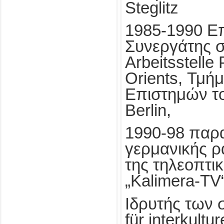
Steglitz
1985-1990 Επ
Συνεργάτης σ
Arbeitsstelle 
Orients, Τμή
Επιστημών του
Berlin,
1990-98 παρ
γερμανικής ρ
της τηλεοπτι
„Kalimera-TV
Ιδρυτής των 
für interkultur