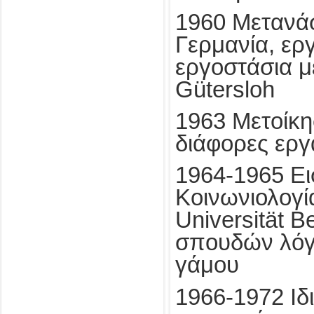
1960 Μετανά
Γερμανία, ερ
εργοστάσια μ
Gütersloh
1963 Μετοίκη
διάφορες εργ
1964-1965 Ε
Κοινωνιολογί
Universität B
σπουδών λόγ
γάμου
1966-1972 Ιδ