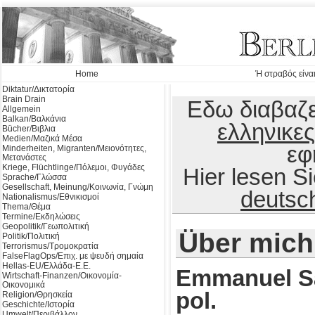
Home
Ή στραβός είναι
Diktatur/Δικτατορία
Brain Drain
Εδω διαβαζε
Allgemein
Balkan/Βαλκάνια
ελληνικες
Bücher/Βιβλια
Medien/Μαζικά Μέσα
εφ
Minderheiten, Migranten/Μειονότητες,
Μετανάστες
Kriege, Flüchtlinge/Πόλεμοι, Φυγάδες
Hier lesen 
Sprache/Γλώσσα
Gesellschaft, Meinung/Κοινωνία, Γνώμη
deutsc
Nationalismus/Εθνικισμοί
Thema/Θέμα
Termine/Εκδηλώσεις
Geopolitik/Γεωπολιτική
Über mich
Politik/Πολιτική
Terrorismus/Τρομοκρατία
FalseFlagOps/Επιχ. με ψευδή σημαία
Hellas-EU/Ελλάδα-Ε.Ε.
Emmanuel S
Wirtschaft-Finanzen/Οικονομία-
Οικονομικά
pol.
Religion/Θρησκεία
Geschichte/Ιστορία
Umwelt/Περιβάλλον