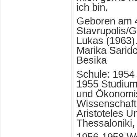
ich bin.
Geboren am 4.
Stavrupolis/G
Lukas (1963).
Marika Sarid
Besika
Schule: 1954 
1955 Studium 
und Ökonomi
Wissenschaft
Aristoteles Un
Thessaloniki
1956-1958 We