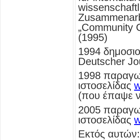
wissenschaftl
Zusammenarbe
„Community 
(1995)
1994 δημοσιο
Deutscher Jo
1998 παραγω
ιστοσελίδας
w
(που έπαψε ν
2005 παραγω
ιστοσελίδας
w
Εκτός αυτών: