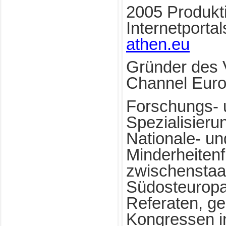
2005 Produkt
Internetporta
athen.eu
Gründer des 
Channel Euro
Forschungs- 
Spezialisieru
Nationale- un
Minderheitenf
zwischenstaat
Südosteuropa
Referaten, ge
Kongressen i