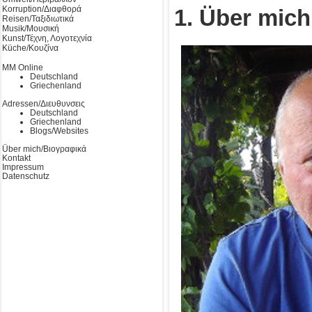
Korruption/Διαφθορά
1. Über mich
Reisen/Ταξιδιωτικά
Musik/Μουσική
Kunst/Τέχνη, Λογοτεχνία
Küche/Κουζίνα
MM Online
Deutschland
Griechenland
Adressen/Διευθυνσεις
Deutschland
Griechenland
Blogs/Websites
Über mich/Βιογραφικά
Kontakt
Impressum
Datenschutz