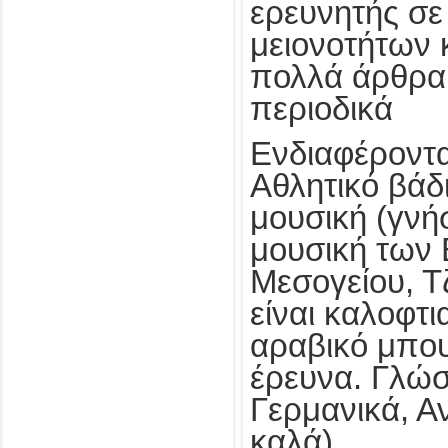
ερευνητής σε
μειονοτήτων 
πολλά άρθρα 
περιοδικά
Ενδιαφέροντα
Αθλητικό βάδ
μουσική (γνή
μουσική των 
Μεσογείου, Τζ
είναι καλοφτι
αραβικό μπου
έρευνα. Γλώσ
Γερμανικά, Αν
καλά).