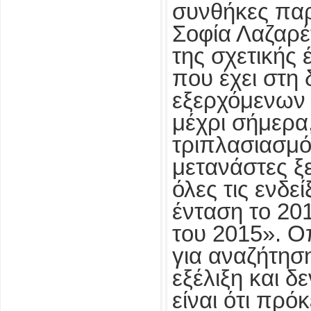
συνθήκες παρ
Σοφία Λαζαρέ
της σχετικής 
που έχει στη 
εξερχόμενων 
μέχρι σήμερα
τριπλασιασμό
μετανάστες ξ
όλες τις ενδε
ένταση το 20
του 2015». Ο
για αναζήτηση
εξέλιξη και δ
είναι ότι πρό