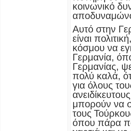
κοινωνικό δυ
αποδυναμώνον
Αυτό στην Γε
είναι πολιτικ
κόσμου να εγκ
Γερμανία, όπο
Γερμανίας, ψε
πολύ καλά, ό
για όλους το
ανειδίκευτους
μπορούν να σ
τους Τούρκου
όπου πάρα πο