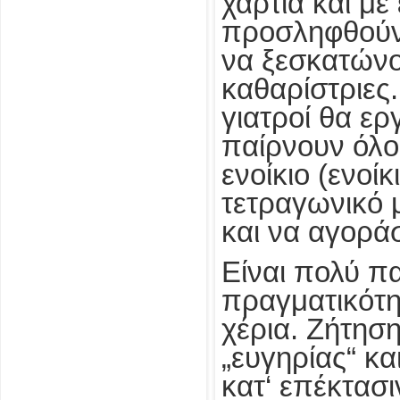
χαρτιά και με
προσληφθούν 
να ξεσκατώνο
καθαρίστριες.
γιατροί θα ερ
παίρνουν όλο
ενοίκιο (ενοί
τετραγωνικό 
και να αγοράσ
Είναι πολύ π
πραγματικότητ
χέρια. Ζήτησ
„ευγηρίας“ κα
κατ‘ επέκτασι