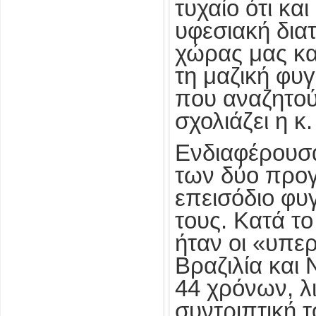
τυχαίο ότι κα
υφεσιακή δια
χώρας μας κα
τη μαζική φυ
που αναζητού
σχολιάζει η κ
Ενδιαφέρουσα
των δύο προγ
επεισόδιο φυ
τους. Κατά τ
ήταν οι «υπε
Βραζιλία και 
44 χρόνων, λι
συντριπτική τ