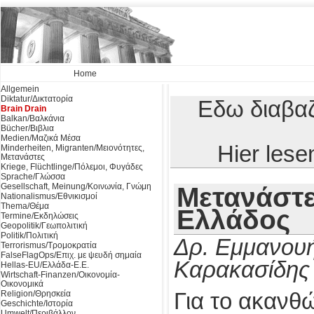
Home
Allgemein
Diktatur/Δικτατορία
Εδω διαβαζ
Brain Drain
Balkan/Βαλκάνια
Bücher/Βιβλια
Medien/Μαζικά Μέσα
Hier les
Minderheiten, Migranten/Μειονότητες,
Μετανάστες
Kriege, Flüchtlinge/Πόλεμοι, Φυγάδες
Sprache/Γλώσσα
Gesellschaft, Meinung/Κοινωνία, Γνώμη
Μετανάστε
Nationalismus/Εθνικισμοί
Thema/Θέμα
Ελλάδος
Termine/Εκδηλώσεις
Geopolitik/Γεωπολιτική
Politik/Πολιτική
Δρ. Εμμανουή
Terrorismus/Τρομοκρατία
FalseFlagOps/Επιχ. με ψευδή σημαία
Καρακασίδης
Hellas-EU/Ελλάδα-Ε.Ε.
Wirtschaft-Finanzen/Οικονομία-
Οικονομικά
Religion/Θρησκεία
Για το ακανθ
Geschichte/Ιστορία
Umwelt/Περιβάλλον