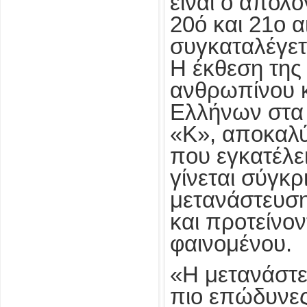
είναι ο απολ
20ό και 21ο 
συγκαταλέγετ
Η έκθεση της
ανθρωπίνου κ
Ελλήνων στα 
«Κ», αποκαλύ
που εγκατέλε
γίνεται σύγκρ
μετανάστευση
και προτείνον
φαινομένου.
«Η μετανάστευ
πιο επώδυνες