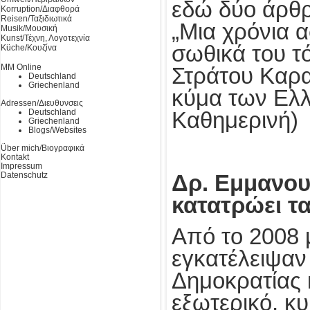
εδώ δύο άρθρα
Korruption/Διαφθορά
Reisen/Ταξιδιωτικά
„Μια χρόνια α
Musik/Μουσική
Kunst/Τέχνη, Λογοτεχνία
σωθικά του τ
Küche/Κουζίνα
MM Online
Στράτου Καρακ
Deutschland
Griechenland
κύμα των Ελ
Adressen/Διευθυνσεις
Deutschland
Καθημερινή)
Griechenland
Blogs/Websites
Über mich/Βιογραφικά
Kontakt
Impressum
Datenschutz
Δρ. Εμμανου
κατατρώει τ
Από το 2008 
εγκατέλειψαν
Δημοκρατίας 
εξωτερικό, κυ