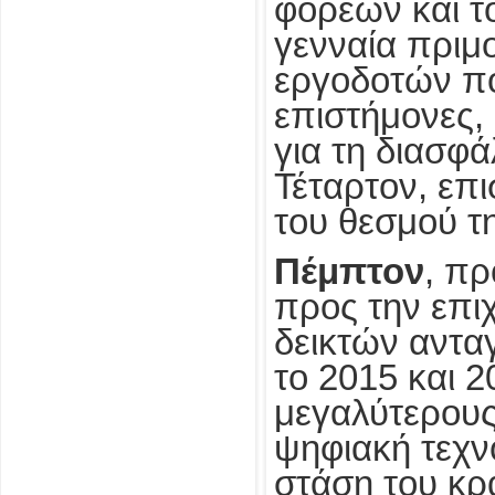
φορέων και τ
γενναία πριμ
εργοδοτών π
επιστήμονες,
για τη διασφά
Τέταρτον, επι
του θεσμού τ
Πέμπτον
, πρ
προς την επιχ
δεικτών αντα
το 2015 και 2
μεγαλύτερους
ψηφιακή τεχνο
στάση του κρά