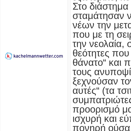
Στο διάστημα
σταμάτησαν ν
νέων την μετ
που με τη σε
την νεολαία, σ
θεότητες που 
θάνατο“ και π
τους ανυποψί
ξεχνούσαν το
αυτές“ (τα τσ
συμπατριώτες
προορισμό μα
ισχυρή και ε
πονηρή ούσα,