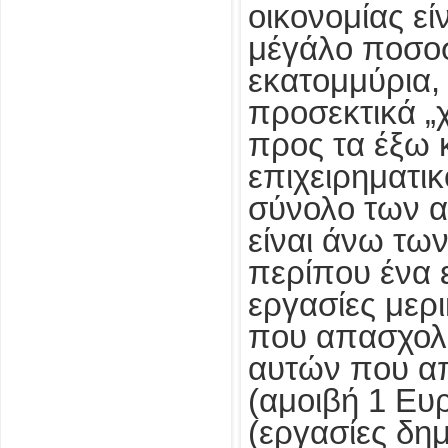
οικονομίας εί
μέγάλο ποσοσ
εκατομμύρια, 
προσεκτικά „χ
προς τα έξω 
επιχειρηματικ
σύνολο των 
είναι άνω τω
περίπου ένα 
εργασίες μερ
που απασχολο
αυτών που απ
(αμοιβή 1 Ευ
(εργασίες δημ