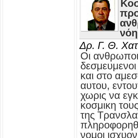
Κοσ
προ
ανθ
νόη
Δρ. Γ. Θ. Χ
Οι ανθρωποι
δεσμευμενοι
και στο αμε
αυτου, εντο
χωρις να εγ
κοσμικη τους
της Τρανσλα
πληροφορηθο
νομοι ισχυον