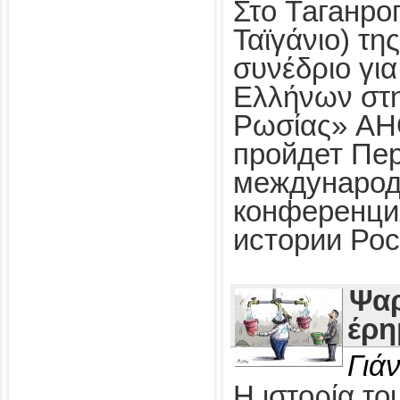
Στο Таганро
Ταϊγάνιο) τη
συνέδριο για
Ελλήνων στη
Ρωσίας» АН
пройдет Пе
международ
конференция
истории Ро
Ψαρ
έρη
Γιά
Η ιστορία το