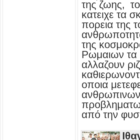
της ζωης, τ
κατειχε τα 
πορεια της 
ανθρωποτητα
της κοσμοκρ
Ρωμαιων τα
αλλαζουν ριζ
καθιερωνοντ
οποια μετεφ
ανθρωπινων
προβληματων
από την φυσ
Ιθα