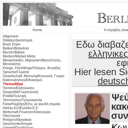
Home
Ή στραβός είναι
Allgemein
Diktatur/Δικτατορία
Εδω διαβαζε
Brain Drain
Balkan/Βαλκάνια
ελληνικες
Bücher/Βιβλια
Medien/Μαζικά Μέσα
εφ
Minderheiten, Migranten/Μειονότητες,
Μετανάστες
Kriege, Flüchtlinge/Πόλεμοι, Φυγάδες
Hier lesen 
Sprache/Γλώσσα
Gesellschaft, Meinung/Κοινωνία, Γνώμη
deutsc
Nationalismus/Εθνικισμοί
Thema/Θέμα
Termine/Εκδηλώσεις
Geopolitik/Γεωπολιτική
Ψεύ
Politik/Πολιτική
Terrorismus/Τρομοκρατία
κακ
FalseFlagOps/Επιχ. με ψευδή σημαία
Hellas-EU/Ελλάδα-Ε.Ε.
Wirtschaft-Finanzen/Οικονομία-
συν
Οικονομικά
Religion/Θρησκεία
Geschichte/Ιστορία
Κων
Umwelt/Περιβάλλον