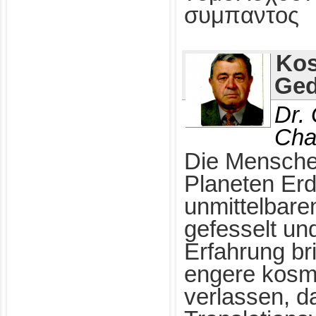
συμπαντος
Kos
Ged
Dr.
Cha
Die Mensche
Planeten Erd
unmittelbare
gefesselt un
Erfahrung br
engere kosm
verlassen, d