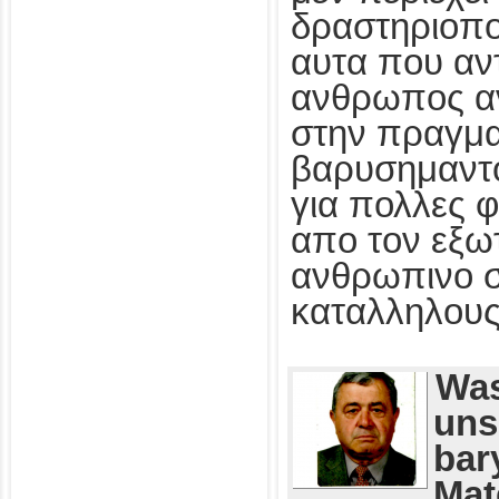
δραστηριοποι
αυτα που αν
ανθρωπος αν
στην πραγματ
βαρυσημαντο
για πολλες φ
απο τον εξω
ανθρωπινο σ
καταλληλους
Was
uns
bar
Mat