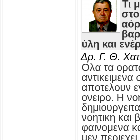
Τι 
στο
αόρ
βαρ
ύλη και ενέρ
Δρ. Γ. Θ. Χ
Ολα τα ορατ
αντικειμενα
αποτελουν ε
ονειρο. Η νο
δημιουργειτα
νοητικη και 
φαινομενα κ
μεν περιεχε