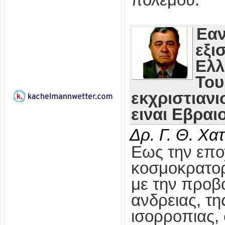
πολέμου.
Εαν
εξι
Ελλ
Του
εκχριστιανι
ειναι Εβραιο
Δρ. Γ. Θ. Χ
Εως την επο
κοσμοκρατορ
με την προβο
ανδρειας, τη
ισορροπιας, 