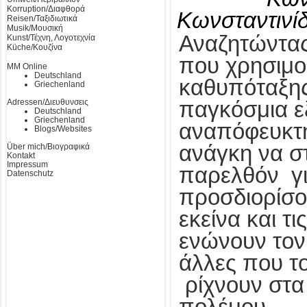
Korruption/Διαφθορά
Κωνσταντινί
Reisen/Ταξιδιωτικά
Musik/Μουσική
Αναζητώντας
Kunst/Τέχνη, Λογοτεχνία
Küche/Κουζίνα
που χρησιμο
MM Online
Deutschland
καθυπόταξης
Griechenland
Adressen/Διευθυνσεις
παγκόσμια ε
Deutschland
Griechenland
αναπόφευκτη
Blogs/Websites
ανάγκη να σ
Über mich/Βιογραφικά
Kontakt
Impressum
παρελθόν γι
Datenschutz
προσδιορίσο
εκείνα και τι
ενώνουν τον 
άλλες που το
ρίχνουν στα