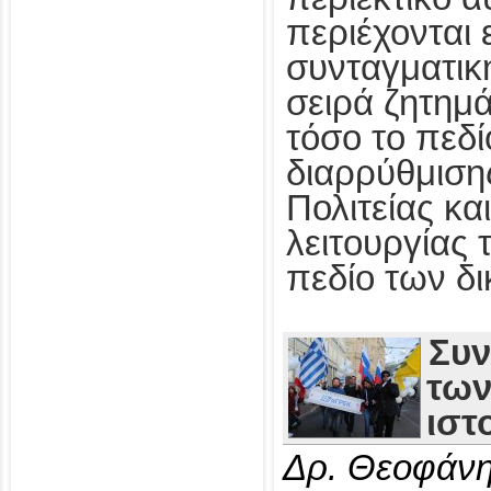
περιέχονται
συνταγματικ
σειρά ζητημ
τόσο το πεδί
διαρρύθμιση
Πολιτείας κα
λειτουργίας 
πεδίο των δ
Συν
των
ιστ
Δρ. Θεοφάνη