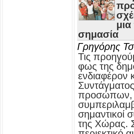
προ
σχέ
μια
σημασία
Γρηγόρης Τσ
Τις προηγούμ
φως της δημ
ενδιαφέρον 
Συντάγματος
προσώπων, 
συμπεριλαμβ
σημαντικοί 
της Χώρας. Σ
περιεκτικό α