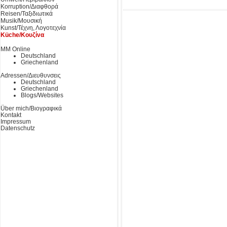
Korruption/Διαφθορά
Reisen/Ταξιδιωτικά
Musik/Μουσική
Kunst/Τέχνη, Λογοτεχνία
Küche/Κουζίνα
MM Online
Deutschland
Griechenland
Adressen/Διευθυνσεις
Deutschland
Griechenland
Blogs/Websites
Über mich/Βιογραφικά
Kontakt
Impressum
Datenschutz