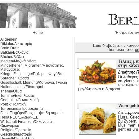
Home
Ή στραβός είν
Allgemein
Diktatur/Δικτατορία
Εδω διαβαζετε τις καινο
Brain Drain
Hier lesen Sie
gr
Balkan/Βαλκάνια
Bücher/Βιβλια
Medien/Μαζικά Μέσα
Τέλειες μ
στην κατσ
Minderheiten, Migranten/Μειονότητες,
Μετανάστες
Δημήτρης 
Kriege, Flüchtlinge/Πόλεμοι, Φυγάδες
Οι λαδερές
Sprache/Γλώσσα
να γίνουν 
Gesellschaft, Meinung/Κοινωνία, Γνώμη
των υλικών
Nationalismus/Εθνικισμοί
μεγάλη είναι η διαφορά;
Thema/Θέμα
Termine/Εκδηλώσεις
Geopolitik/Γεωπολιτική
Politik/Πολιτική
Wem gehör
Terrorismus/Τρομοκρατία
Δρ. Εμμανο
FalseFlagOps/Επιχ. με ψευδή σημαία
Hurra, Grie
Hellas-EU/Ελλάδα-Ε.Ε.
Zu Zypern, 
Wirtschaft-Finanzen/Οικονομία-
Muslimen i
Οικονομικά
geht es um 
Religion/Θρησκεία
Geschichte/Ιστορία
Umwelt/Περιβάλλον