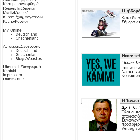
Korruption/Διαφθορά
Reisen/Ταξιδιωτικά
Η εβδομά
Musik/Μουσική
Kunst/Τέχνη, Λογοτεχνία
Κατα διασ
Küche/Κουζίνα
Σήμερα απ
MM Online
Deutschland
Griechenland
Adressen/Διευθυνσεις
Deutschland
Griechenland
Haare sc
Blogs/Websites
Florian T
Über mich/Βιογραφικά
Immer meh
Kontakt
Namen ver
Impressum
Konkurrent
Datenschutz
Η Ένωση
Δρ. Γ. Θ.
Όλοι οι π
αποφασίζο
Συναγωγής
προσέφερε
Vertrag vo