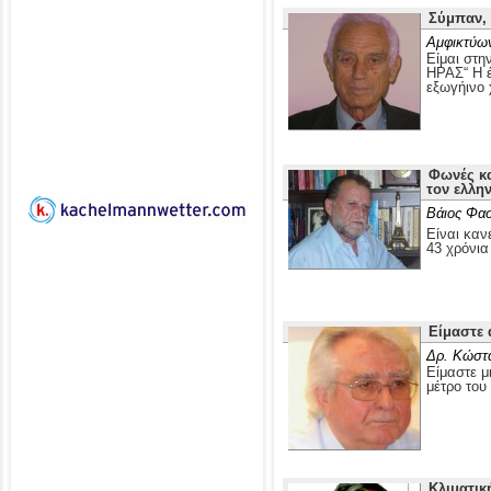
Σύμπαν, 
Αμφικτύω
Είμαι στ
ΗΡΑΣ“ Η έ
εξωγήινο 
Φωνές κα
τον ελλη
Βάιος Φα
Είναι καν
43 χρόνια
Είμαστε 
Δρ. Κώστ
Είμαστε μ
μέτρο του
Κλιματικ