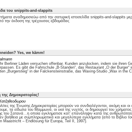
δα του snippits-and-slappits
τήματα αναδημοσιεύω από την σατυρική ιστοσελίδα snippits-and-slappits με
ό την έκδοση της τρέχουσας εβδομάδας
hneiden? Yes, we kämm!
halmann
r Berliner Läden versuchen offenbar, Kunden anzulocken, indem sie ihren G
passen. Es gibt die Fahrschule „B-Standen“, das Restaurant „O der Burger“ i
en „Burgersteig“ in der Falckensteinstraße, das Waxing-Studio „Wax in the Ci
 της Δημοκρατορίας!
 Χατζηθεοδωρου
ολίτες της Ένωσης Δημοκρατορίας μπορούν να συνδιαλέγονται, ακόμη και οι η
υμε, τα είδωλα του Μαμμωνά, οι υιοί της νυχτός, οι δημιουργεί του χρήματος
 του Σατανά…η οποία εγκληματισε κατ‘ επανάληψιν κατά της ανθρωπότητας
ν βοήθεια με συμπληρωματικά και μεγαλύτερα εγκλήματα (από το Βιβλιο το
n Maastricht – Endlösung für Europa, Teil II, 1997).