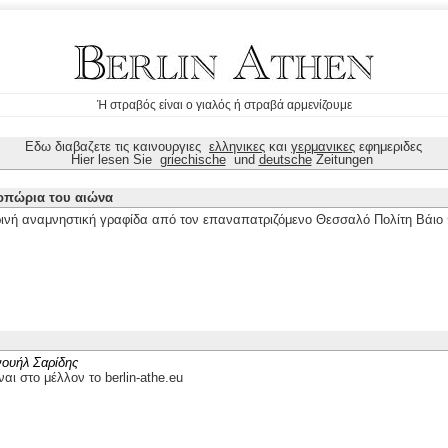
Ή στραβός είναι ο γιαλός ή στραβά αρμενίζουμε
Εδω διαβαζετε τις καινουργιες
ελληνικες
και
γερμανικες
εφημεριδες
Hier lesen Sie
griechische
und
deutsche
Zeitungen
οπώρια του αιώνα
ινή αναμνηστική γραφίδα από τον επαναπατριζόμενο Θεσσαλό Πολίτη Βάι
ουήλ Σαρίδης
ναι στο μέλλον το berlin-athe.eu