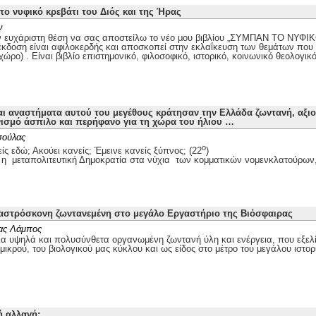
το νυφικό κρεβάτι του Διός και της Ήρας
ν
ην ευχάριστη θέση να σας αποστείλω το νέο μου βιβλίου „ΣΥΜΠΑΝ ΤΟ ΝΥ
κδοση είναι αφιλοκερδής και αποσκοπεί στην εκλαΐκευση των θεμάτων που
χώρο) . Είναι βιβλίο επιστημονικό, φιλοσοφικό, ιστορικό, κοινωνικό θεολογικ
ι αναστήματα αυτού του μεγέθους κράτησαν την Ελλάδα ζωντανή, αξι
νισμό άσπιλο και περήφανο για τη χώρα του ήλιου …
σούλας
ο
είς εδώ; Ακούει κανείς; Έμεινε κανείς ξύπνος; (22
)
 η μεταπολιτευτική Δημοκρατία στα νύχια των κομματικών νομενκλατούρω
αστρόσκονη ζωντανεμένη στο μεγάλο Εργαστήριο της Βιόσφαιρας
ας Λάμπος
ια υψηλά και πολυσύνθετα οργανωμένη ζωντανή ύλη και ενέργεια, που εξελ
 μικρού, του βιολογικού μας κύκλου και ως είδος στο μέτρο του μεγάλου ιστο
ή αλλαγή;