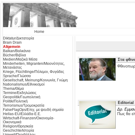
Home
Diktatur/Δικτατορία
Brain Drain
Allgemein
Balkan/Βαλκάνια
Bücher/Βιβλια
Medien/Μαζικά Μέσα
Στα φθιν
Minderheiten, Migranten/Μειονότητες,
Φθινοπωρ
Μετανάστες
Kriege, Flüchtlinge/Πόλεμοι, Φυγάδες
Sprache/Γλώσσα
Gesellschaft, Meinung/Κοινωνία, Γνώμη
Nationalismus/Εθνικισμοί
Thema/Θέμα
Termine/Εκδηλώσεις
Geopolitik/Γεωπολιτική
Politik/Πολιτική
Editorial
Terrorismus/Τρομοκρατία
Δρ. Εμμαν
FalseFlagOps/Επιχ. με ψευδή σημαία
Πως θα εί
Hellas-EU/Ελλάδα-Ε.Ε.
Wirtschaft-Finanzen/Οικονομία-
Οικονομικά
Religion/Θρησκεία
Geschichte/Ιστορία
Umwelt/Περιβάλλον