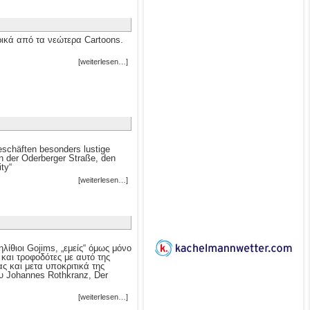
ρικά από τα νεώτερα Cartoons.
[weiterlesen…]
eschäften besonders lustige
n der Oderberger Straße, den
ty“
[weiterlesen…]
λίθιοι Gojims, „εμείς“ όμως μόνο
 και τροφοδότες με αυτό της
 και μετα υποκριτικά της
υ Johannes Rothkranz, Der
[weiterlesen…]