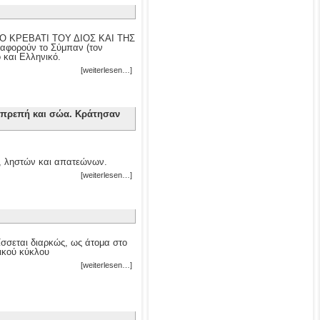
ΦΙΚΟ ΚΡΕΒΑΤΙ ΤΟΥ ΔΙΟΣ ΚΑΙ ΤΗΣ
 αφορούν το Σύμπαν (τον
ό και Ελληνικό.
[weiterlesen…]
οπρεπή και σώα. Κράτησαν
ν, ληστών και απατεώνων.
[weiterlesen…]
ίσσεται διαρκώς, ως άτομα στο
ρικού κύκλου
[weiterlesen…]