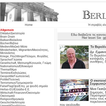
Home
Ή στραβός είν
Allgemein
Diktatur/Δικτατορία
Εδω διαβαζετε τις καινο
Brain Drain
Hier lesen Sie
gr
Balkan/Βαλκάνια
Bücher/Βιβλια
Medien/Μαζικά Μέσα
Το Βερολί
Minderheiten, Migranten/Μειονότητες,
Δρ. Εμμανο
Μετανάστες
Το Βερολίνο
Kriege, Flüchtlinge/Πόλεμοι, Φυγάδες
κατάψυξη, ο
Sprache/Γλώσσα
συνθήκες, 
Gesellschaft, Meinung/Κοινωνία, Γνώμη
Nationalismus/Εθνικισμοί
Thema/Θέμα
Termine/Εκδηλώσεις
Geopolitik/Γεωπολιτική
Politik/Πολιτική
O σκοτειν
Terrorismus/Τρομοκρατία
Συμφωνιών
FalseFlagOps/Επιχ. με ψευδή σημαία
Νίνα Γκατζ
Hellas-EU/Ελλάδα-Ε.Ε.
Δημητράς, 
Wirtschaft-Finanzen/Οικονομία-
Παρατηρητή
Οικονομικά
πισω τους 
Religion/Θρησκεία
παρελαυνου
Geschichte/Ιστορία
που ακολουθει
Umwelt/Περιβάλλον