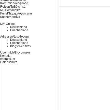
Korruption/Διαφθορά
Reisen/Ταξιδιωτικά
Musik/Μουσική
Kunst/Τέχνη, Λογοτεχνία
Küche/Κουζίνα
MM Online
Deutschland
Griechenland
Adressen/Διευθυνσεις
Deutschland
Griechenland
Blogs/Websites
Über mich/Βιογραφικά
Kontakt
Impressum
Datenschutz