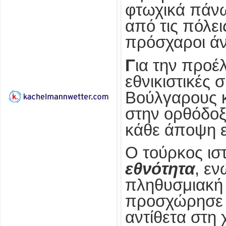
φτωχικά πάνω
από τις πόλεις
πρόσχαροι ά
Γ
ια την προέ
εθνικιστικές 
Βούλγαρους κ
στην ορθόδοξ
κάθε άποψη ε
Ο τούρκος ισ
εθνότητα
, εν
πληθυσμιακή 
προσχώρησε σ
αντίθετα στη