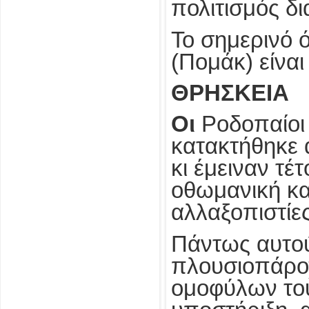
πολιτισμός δ
Το σημερινό 
(Πομάκ) είναι
ΘΡΗΣΚΕΙΑ
Οι
Ροδοπαίοι 
κατακτήθηκε 
κι έμειναν τέ
οθωμανική κ
αλλαξοπιστίες
Πάντως αυτού
πλουσιοπάροχ
ομοφύλων το