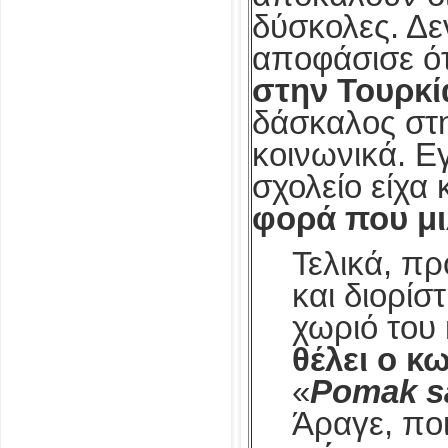
δύσκολες. Δε
αποφάσισε ότ
στην Τουρκί
δάσκαλος στη
κοινωνικά. Ε
σχολείο είχα
φορά που μ
Τελικά, πρ
και διορί
χωριό του 
θέλει ο κ
«
Pomak s
Άραγε, πο