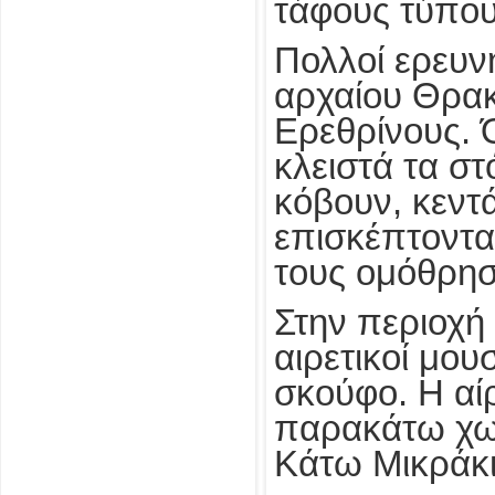
τάφους τύπου
Πολλοί ερευν
αρχαίου Θρακ
Ερεθρίνους. 
κλειστά τα στ
κόβουν, κεντ
επισκέπτονται
τους ομόθρησ
Στην περιοχή
αιρετικοί μο
σκούφο. Η αίρ
παρακάτω χωρ
Κάτω Μικράκι