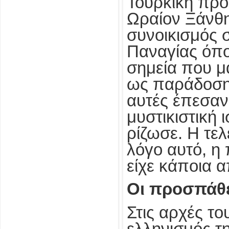
Τουρκική προ
Ωραίον Ξάνθης
συνοικισμός 
Παναγίας όπο
σημεία που μ
ως παράδοση 
αυτές έπεσαν
μυστικιστική 
ρίζωσε. Η τε
λόγο αυτό, η
είχε κάποια 
Οι προσπάθε
Στις αρχές τ
ελληνισμός τ