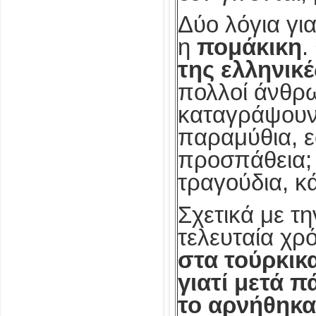
Δύο λόγια γι
η
πομάκικη
.
της ελληνικέ
πολλοί άνθρω
καταγράψουν,
παραμύθια, ε
προσπάθεια; 
τραγούδια, κ
Σχετικά με τ
τελευταία χρ
στα τούρκικα
γιατί μετά 
το αρνήθηκαν