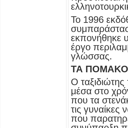
ελληνοτουρκ
Το 1996 εκδόθ
συμπαράστα
εκπονήθηκε υ
έργο περιλαμ
γλώσσας.
ΤΑ ΠΟΜΑΚΟ
Ο ταξιδιώτης
μέσα στο χρό
που τα στενάκ
τις γυναίκες 
που παρατηρεί
συνύπαρξη πα