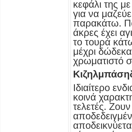
κεφάλι της με
για να μαζεύε
παρακάτω. Πά
άκρες έχει α
το τουρά κάτω
μέχρι δώδεκα
χρωματιστό σ
Κιζηλμπάση
Ιδιαίτερο ενδ
κοινά χαρακτη
τελετές. Ζου
αποδεδειγμέν
αποδεικνύετα