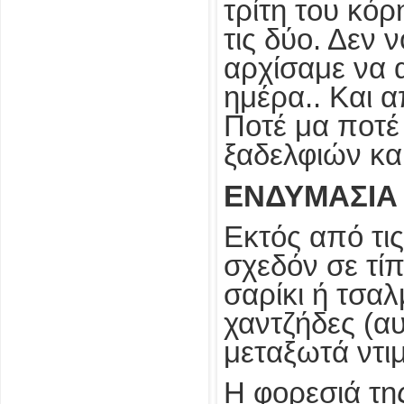
τρίτη του κόρ
τις δύο. Δεν 
αρχίσαμε να 
ημέρα.. Και 
Ποτέ μα ποτέ
ξαδελφιών κα
ΕΝΔΥΜΑΣΙΑ
Εκτός από τις
σχεδόν σε τίπ
σαρίκι ή τσα
χαντζήδες (αυ
μεταξωτά ντι
Η φορεσιά τη