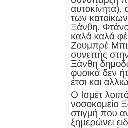
αυτοκίνητα), 
των κατοίκων
Ξάνθη. Φτάνο
καλά καλά φέ
Ζουμπρέ Μπιλγ
συνεπής στην
Ξάνθη δημοδι
φυσικά δεν ή
έτσι και αλλι
Ο Ισμέτ λοιπό
νοσοκομείο Ξ
στιγμή που α
ξημερώνει ει