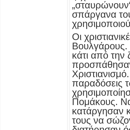
„σταυρώνουν“
σπάργανα του
χρησιμοποιούν
Οι χριστιανι
Βουλγάρους. 
κάτι από την
προσπάθησαν 
Χριστιανισμό. 
παραδόσεις τ
χρησιμοποίησ
Πομάκους. Να
κατάργησαν κά
τους να σώζον
διατήρησαν ό