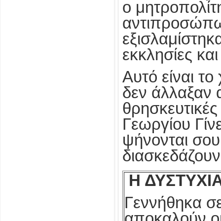
ο μητροπολί
αντιπροσώπων
εξισλαμίστηκ
εκκλησίες κα
Αυτό είναι τ
δεν άλλαξαν α
θρησκευτικές 
Γεωργίου Γίν
ψήνονται σου
διασκεδάζουν
Η ΔΥΣΤΥΧΙ
Γεννήθηκα σ
αποκαλούν οι