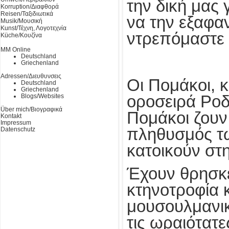
την δική μας
Korruption/Διαφθορά
Reisen/Ταξιδιωτικά
να την εξαφαν
Musik/Μουσική
Kunst/Τέχνη, Λογοτεχνία
ντρεπόμαστε 
Küche/Κουζίνα
MM Online
Deutschland
Griechenland
Adressen/Διευθυνσεις
Οι Πομάκοι, 
Deutschland
Griechenland
οροσειρά Ροδ
Blogs/Websites
Über mich/Βιογραφικά
Πομάκοι ζουν
Kontakt
Impressum
πληθυσμός τω
Datenschutz
κατοικούν στ
Έχουν θρησκε
κτηνοτροφία κ
μουσουλμανικ
τις ωραιότατε