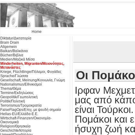
Home
Diktatur/Δικτατορία
Brain Drain
Allgemein
Balkan/Βαλκάνια
Bücher/Βιβλια
Medien/Μαζικά Μέσα
Minderheiten, Migranten/Μειονότητες,
Μετανάστες
Οι Πομάκο
Kriege, Flüchtlinge/Πόλεμοι, Φυγάδες
Sprache/Γλώσσα
Gesellschaft, Meinung/Κοινωνία, Γνώμη
Nationalismus/Εθνικισμοί
Ιρφαν Μεχμετ
Thema/Θέμα
Termine/Εκδηλώσεις
μας από κάπο
Geopolitik/Γεωπολιτική
Politik/Πολιτική
Terrorismus/Τρομοκρατία
είναι Τούρκοι
FalseFlagOps/Επιχ. με ψευδή σημαία
Hellas-EU/Ελλάδα-Ε.Ε.
Πομάκοι και ε
Wirtschaft-Finanzen/Οικονομία-
Οικονομικά
ήσυχη ζωή κα
Religion/Θρησκεία
Geschichte/Ιστορία
Umwelt/Περιβάλλον