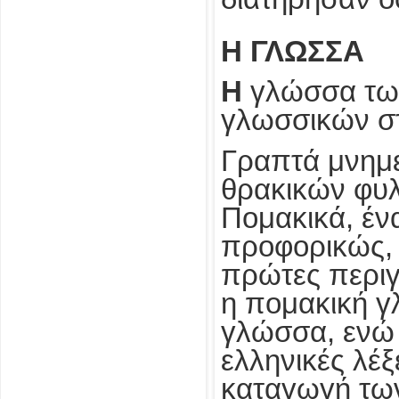
Η ΓΛΩΣΣΑ
Η
γλώσσα των
γλωσσικών στ
Γραπτά μνημ
θρακικών φυλ
Πομακικά, έν
προφορικώς, 
πρώτες περιγ
η πομακική γ
γλώσσα, ενώ 
ελληνικές λέξ
καταγωγή των