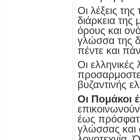
Οι λέξεις τη
διάρκεια της
όρους και ον
γλώσσα της δ
πέντε και πά
Οι ελληνικές 
προσαρμοστεί
βυζαντινής ε
Οι Πομάκοι 
επικοινωνούν
έως πρόσφατα
γλώσσας και φ
λογοτεχνία. 