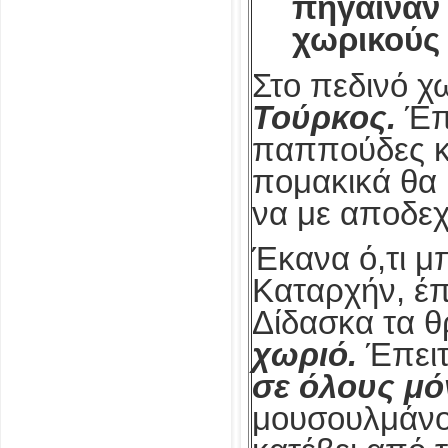
πήγαιναν 
χωρικούς 
Στο πεδινό χ
Τούρκος.
Έπ
παππούδες κα
πομακικά θα 
να με αποδεχ
Έκανα ό,τι μ
Καταρχήν, έπ
Δίδασκα τα θ
χωριό.
Έπειτ
σε όλους μό
μουσουλμάνο 