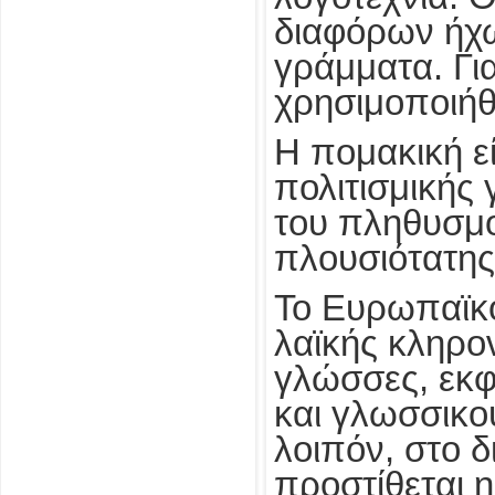
διαφόρων ήχω
γράμματα. Γι
χρησιμοποιήθ
Η πομακική ε
πολιτισμικής
του πληθυσμού
πλουσιότατη
Το Ευρωπαϊκό
λαϊκής κληρον
γλώσσες, εκφ
και γλωσσικο
λοιπόν, στο δ
προστίθεται 