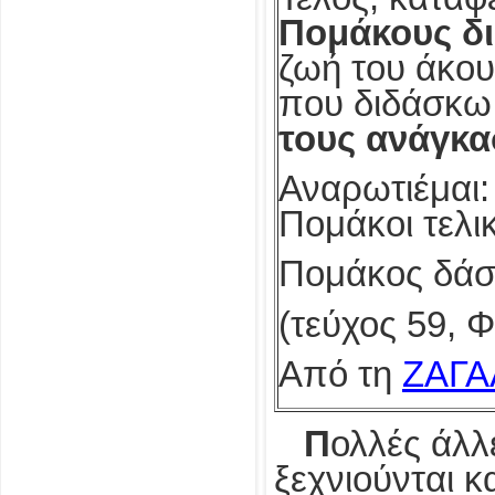
Πομάκους δι
ζωή του άκου
που διδάσκω 
τους ανάγκασ
Αναρωτιέμαι:
Πομάκοι τελι
Πομάκος δάσ
(τεύχος 59, 
Από τη
ΖΑΓΑ
Π
ολλές άλλ
ξεχνιούνται κ