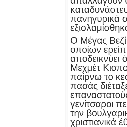
απαλλαγούν α
καταδυνάστευ
πανηγυρικά σ
εξισλαμίσθηκα
Ο Μέγας Βεζί
οποίων ερείπ
αποδεικνύει ό
Μεχμέτ Κιοπο
παίρνω το κε
πασάς διέταξ
επαναστατούσα
γενίτσαροι πε
την βουλγαρι
χριστιανικά 