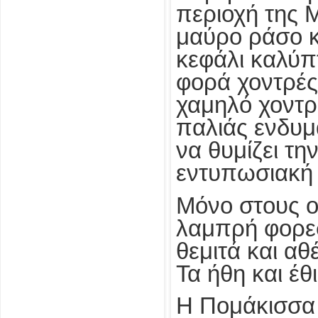
περιοχή της 
μαύρο ράσο κ
κεφάλι καλύπτ
φορά χοντρές
χαμηλό χοντρ
παλιάς ενδυμ
να θυμίζει τ
εντυπωσιακή 
Μόνο στους οι
λαμπρή φορεσ
θεμιτά και αθ
Τα ήθη και έθ
Η Πομάκισσα 