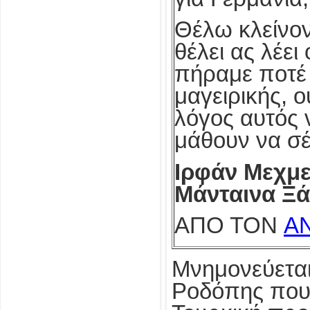
Θέλω κλείνον
θέλει ας λέει
πήραμε ποτέ 
μαγειρικής, ο
λόγος αυτός ν
μάθουν να σέ
Ιρφάν Μεχμε
Μάνταινα Ξ
ΑΠΟ ΤΟΝ
Α
Μνημονεύεται
Ροδόπης που 