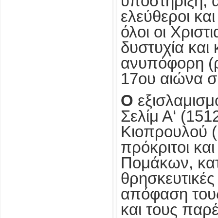
υποστήριξη, 
ελεύθεροι και
όλοι οι Χρισ
δυστυχία και 
ανυπόφορη
(
17ου αιώνα σ
Ο
εξισλαμισμ
Σελίμ Α‘ (15
Κιοπρουλού (
πρόκριτοι κα
Πομάκων, κα
θρησκευτικές
απόφαση του
και τους παρ