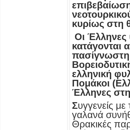
επιβεβαίωση
νεοτουρκικο
κυρίως στη θ
Οι Έλληνες 
κατάγονται 
πασίγνωστη 
Βορειοδυτικ
ελληνική φυλ
Πομάκοι (Ελ
Έλληνες στη
Σ
υγγενείς με
γαλανά συνήθ
Θρακικές παρα