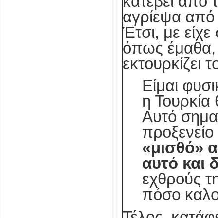
κατέβει από τ
αγρίεψα από
Έτσι, με είχ
όπως έμαθα, 
εκτουρκίζει 
Είμαι φυσι
η Τουρκία 
Αυτό σημαί
προξενείο 
«μισθό» α
αυτό και δ
εχθρούς τη
πόσο καλοί
Τέλος, κατάφ