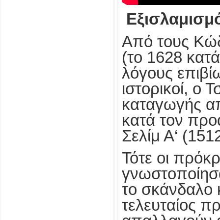
Εξισλαμισμ
Από τους Κώδ
(το 1628 κατά
λόγους επιβί
ιστορικοί, ο
καταγωγής απ
κατά τον προ
Σελίμ Α‘ (151
Τότε οι πρόκ
γνωστοποίησα
το σκάνδαλο 
τελευταίος π