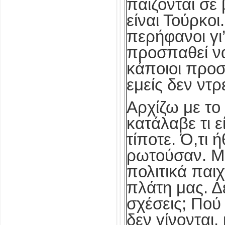
παίζονται σε
είναι Τούρκοι
περήφανοι γι
προσπαθεί να
κάποιοι προσ
εμείς δεν ντ
Αρχίζω με το
κατάλαβε τι 
τίποτε. Ό,τι 
ρωτούσαν. Με
πολιτικά παι
πλάτη μας. Δ
σχέσεις; Πού
δεν γίνονται