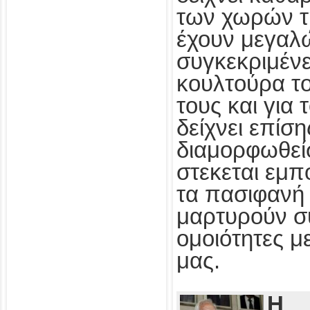
των χωρών τ
έχουν μεγαλ
συγκεκριμένε
κουλτούρα τ
τους και για
δείχνει επίσ
διαμορφωθεί
στεκεται εμπ
τα πασιφανή 
μαρτυρούν συ
ομοιότητες με
μας.
Η