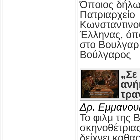
Όποιος δήλω
Πατριαρχείο
Κωνσταντινο
Έλληνας, όπ
στο Βουλγαρ
Βούλγαρος
„Σε
ανή
τρα
Δρ. Εμμανου
Το φιλμ της 
σκηνοθέτρια
δείχνει καθαρ