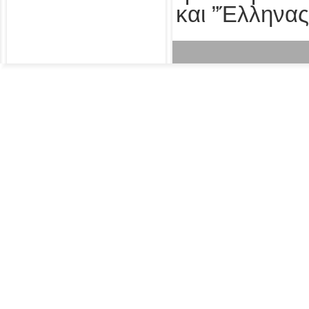
και ”Έλληνας