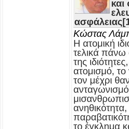
και
ελε
ασφάλειας[1
Κώστας Λάμ
Η ατομική ιδι
τελικά πάνω 
της ιδιότητες
ατομισμό, το
τον μέχρι θα
ανταγωνισμό,
μισανθρωπισ
ανηθικότητα, 
παραβατικότη
το έγκλημα κ