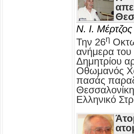
απε
Θεσ
Ν. Ι. Μέρτζος
η
Την 26
Οκτω
ανήμερα του 
Δημητρίου αρ
Οθωμανός Χα
πασάς παραδ
Θεσσαλονίκη
Ελληνικό Στρ
Άτο
ατο