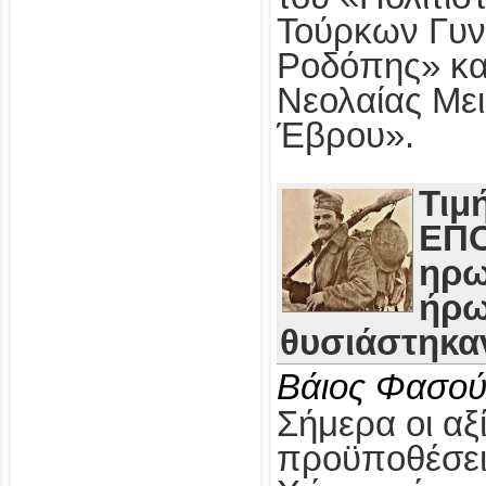
Τούρκων Γυν
Ροδόπης» κα
Νεολαίας Με
Έβρου».
Τιμ
ΕΠΟ
ηρω
ήρω
θυσιάστηκαν
Βάιος Φασού
Σήμερα οι αξί
προϋποθέσει