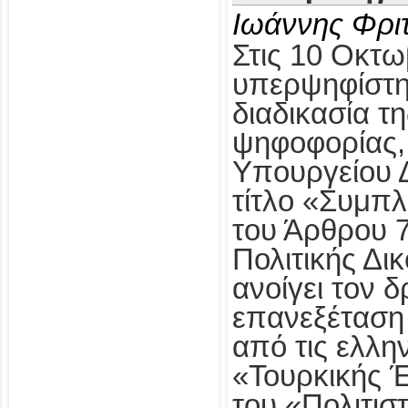
Ιωάννης Φρι
Στις 10 Οκτω
υπερψηφίστηκ
διαδικασία τ
ψηφοφορίας,
Υπουργείου Δ
τίτλο «Συμπ
του Άρθρου 
Πολιτικής Δι
ανοίγει τον δ
επανεξέταση
από τις ελλη
«Τουρκικής 
του «Πολιτισ