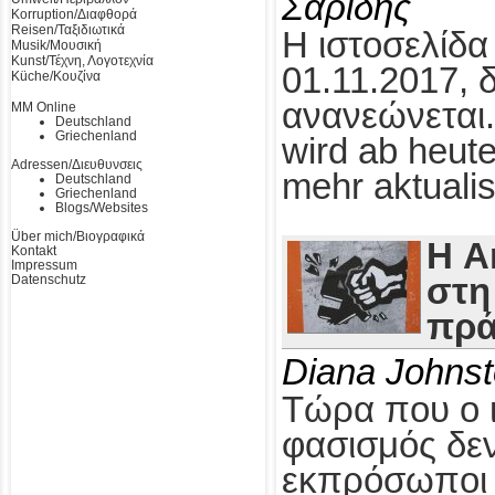
Σαρίδης
Korruption/Διαφθορά
Reisen/Ταξιδιωτικά
Η ιστοσελίδα
Musik/Μουσική
Kunst/Τέχνη, Λογοτεχνία
01.11.2017, 
Küche/Κουζίνα
ανανεώνεται.
MM Online
Deutschland
Griechenland
wird ab heute
Adressen/Διευθυνσεις
mehr aktualis
Deutschland
Griechenland
Blogs/Websites
Über mich/Βιογραφικά
Η A
Kontakt
Impressum
Datenschutz
στη
πρά
Diana Johns
Τώρα που ο 
φασισμός δεν
εκπρόσωποι τ