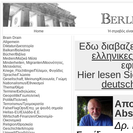
Home
Ή στραβός είναι
Brain Drain
Allgemein
Εδω διαβαζε
Diktatur/Δικτατορία
Balkan/Βαλκάνια
ελληνικες
Bücher/Βιβλια
Medien/Μαζικά Μέσα
εφ
Minderheiten, Migranten/Μειονότητες,
Μετανάστες
Kriege, Flüchtlinge/Πόλεμοι, Φυγάδες
Hier lesen 
Sprache/Γλώσσα
Gesellschaft, Meinung/Κοινωνία, Γνώμη
deutsc
Nationalismus/Εθνικισμοί
Thema/Θέμα
Termine/Εκδηλώσεις
Geopolitik/Γεωπολιτική
Politik/Πολιτική
Απο
Terrorismus/Τρομοκρατία
FalseFlagOps/Επιχ. με ψευδή σημαία
Abs
Hellas-EU/Ελλάδα-Ε.Ε.
Wirtschaft-Finanzen/Οικονομία-
Οικονομικά
Δρ.
Religion/Θρησκεία
Geschichte/Ιστορία
Umwelt/Περιβάλλον