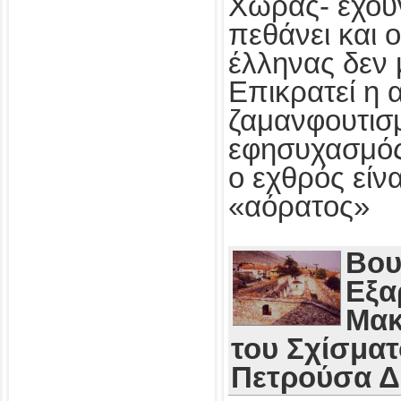
Χώρας- έχου
πεθάνει και 
έλληνας δεν 
Επικρατεί η 
ζαμανφουτισμ
εφησυχασμός
ο εχθρός εί
«αόρατος»
Βου
Εξα
Μακ
του Σχίσματ
Πετρούσα 