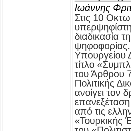
Ιωάννης Φρι
Στις 10 Οκτω
υπερψηφίστηκ
διαδικασία τ
ψηφοφορίας,
Υπουργείου Δ
τίτλο «Συμπ
του Άρθρου 
Πολιτικής Δι
ανοίγει τον δ
επανεξέταση
από τις ελλη
«Τουρκικής 
του «Πολιτισ