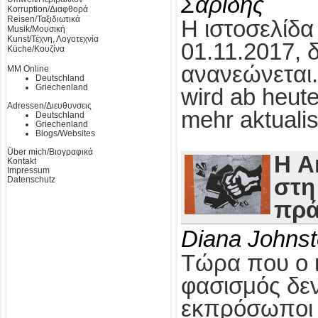
Σαρίδης
Korruption/Διαφθορά
Reisen/Ταξιδιωτικά
Η ιστοσελίδα
Musik/Μουσική
Kunst/Τέχνη, Λογοτεχνία
01.11.2017, 
Küche/Κουζίνα
ανανεώνεται.
MM Online
Deutschland
Griechenland
wird ab heute
Adressen/Διευθυνσεις
mehr aktualis
Deutschland
Griechenland
Blogs/Websites
Über mich/Βιογραφικά
Η A
Kontakt
Impressum
Datenschutz
στη
πρά
Diana Johns
Τώρα που ο 
φασισμός δεν
εκπρόσωποι τ