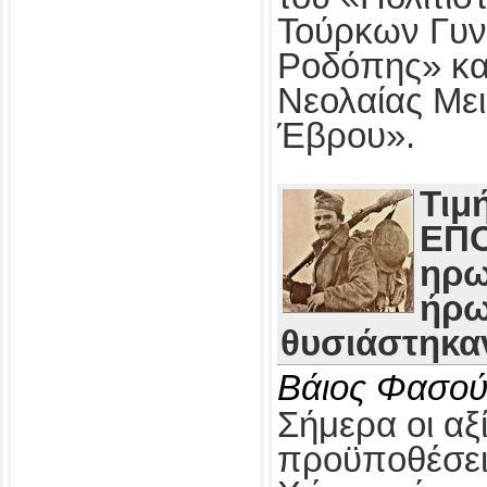
Τούρκων Γυν
Ροδόπης» κα
Νεολαίας Με
Έβρου».
Τιμ
ΕΠΟ
ηρω
ήρω
θυσιάστηκαν
Βάιος Φασού
Σήμερα οι αξί
προϋποθέσει