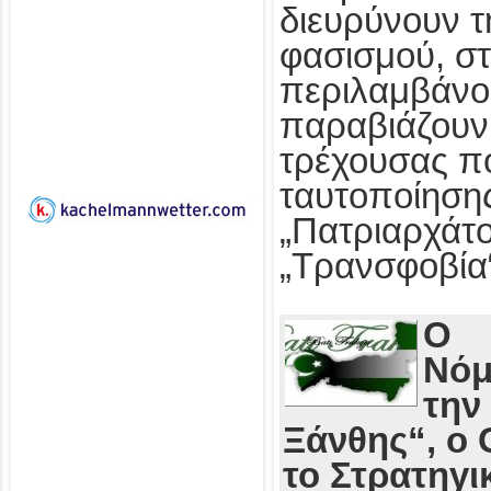
διευρύνουν τ
φασισμού, στ
περιλαμβάνο
παραβιάζουν
τρέχουσας πο
ταυτοποίησης
„Πατριαρχάτο
„Τρανσφοβία
Ο
Νόμ
την
Ξάνθης“, ο 
το Στρατηγι