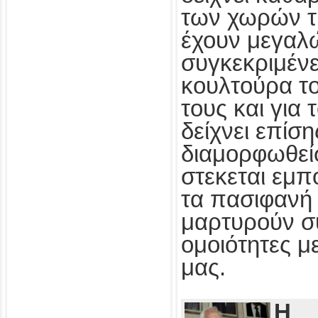
των χωρών τ
έχουν μεγαλ
συγκεκριμένε
κουλτούρα τ
τους και για
δείχνει επίσ
διαμορφωθεί
στεκεται εμπ
τα πασιφανή 
μαρτυρούν συ
ομοιότητες με
μας.
Η