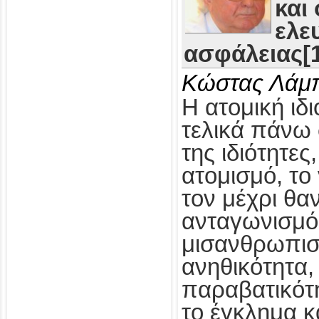
και
ελε
ασφάλειας[1
Κώστας Λάμ
Η ατομική ιδι
τελικά πάνω 
της ιδιότητες
ατομισμό, το
τον μέχρι θα
ανταγωνισμό,
μισανθρωπισ
ανηθικότητα, 
παραβατικότη
το έγκλημα κ