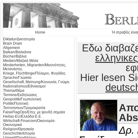
Home
Ή στραβός είναι
Diktatur/Δικτατορία
Brain Drain
Εδω διαβαζε
Allgemein
Balkan/Βαλκάνια
ελληνικες
Bücher/Βιβλια
Medien/Μαζικά Μέσα
εφ
Minderheiten, Migranten/Μειονότητες,
Μετανάστες
Kriege, Flüchtlinge/Πόλεμοι, Φυγάδες
Hier lesen 
Sprache/Γλώσσα
Gesellschaft, Meinung/Κοινωνία, Γνώμη
deutsc
Nationalismus/Εθνικισμοί
Thema/Θέμα
Termine/Εκδηλώσεις
Geopolitik/Γεωπολιτική
Politik/Πολιτική
Απο
Terrorismus/Τρομοκρατία
FalseFlagOps/Επιχ. με ψευδή σημαία
Abs
Hellas-EU/Ελλάδα-Ε.Ε.
Wirtschaft-Finanzen/Οικονομία-
Οικονομικά
Δρ.
Religion/Θρησκεία
Geschichte/Ιστορία
Umwelt/Περιβάλλον