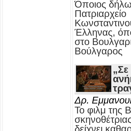
Όποιος δήλω
Πατριαρχείο
Κωνσταντινο
Έλληνας, όπ
στο Βουλγαρ
Βούλγαρος
„Σε
ανή
τρα
Δρ. Εμμανου
Το φιλμ της 
σκηνοθέτρια
δείχνει καθαρ