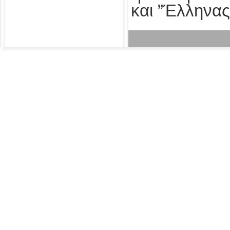
και ”Έλληνας