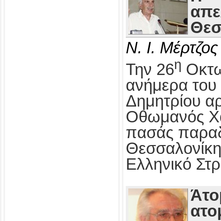
απε
Θεσ
Ν. Ι. Μέρτζος
η
Την 26
Οκτω
ανήμερα του 
Δημητρίου αρ
Οθωμανός Χα
πασάς παραδ
Θεσσαλονίκη
Ελληνικό Στρ
Άτο
ατο