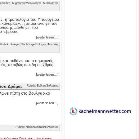
erheiten, Migranten/Μειονότητες, Μετανάστες
ας, η τροπολογία του Υπουργείου
κονομίας», η οποία ανοίγει τον
 Ένωσης Ξάνθης», του
ού Έβρου».
[weiterlesen…]
Rubrik: Kriege, Flüchtlinge/Πόλεμοι, Φυγάδες
 και πεθάνει και ο σημερινός
μός, ακριβώς επειδή ο εχθρός
[weiterlesen…]
ούσα Δράμας
Rubrik: Balkan/Βαλκάνια
λωνε πίστη στο Βουλγαρικό
[weiterlesen…]
Rubrik: Nationalismus/Εθνικισμοί