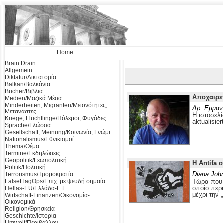
Home
Brain Drain
Allgemein
Diktatur/Δικτατορία
Balkan/Βαλκάνια
Bücher/Βιβλια
Αποχαιρε
Medien/Μαζικά Μέσα
Minderheiten, Migranten/Μειονότητες,
Δρ. Εμμαν
Μετανάστες
Η ιστοσελί
Kriege, Flüchtlinge/Πόλεμοι, Φυγάδες
aktualisier
Sprache/Γλώσσα
Gesellschaft, Meinung/Κοινωνία, Γνώμη
Nationalismus/Εθνικισμοί
Thema/Θέμα
Termine/Εκδηλώσεις
Geopolitik/Γεωπολιτική
Η Antifa 
Politik/Πολιτική
Diana Joh
Terrorismus/Τρομοκρατία
FalseFlagOps/Επιχ. με ψευδή σημαία
Τώρα που ο
οποίο περ
Hellas-EU/Ελλάδα-Ε.Ε.
μέχρι την 
Wirtschaft-Finanzen/Οικονομία-
Οικονομικά
Religion/Θρησκεία
Geschichte/Ιστορία
Umwelt/Περιβάλλον