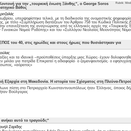
οντονή για την „τουρκική ένωση Ξάνθης“, ο George Soros
Rubrik: Mind
ρατηγικό Βάθος
ριτζαλάς
τωβρίου, υπερψηφίστηκε τελικά, με τη διαδικασία της ονομαστικής ψηφοφορί
ης, με τίτλο «Συμπλήρωση διατάξεων του Άρθρου 758 του Κώδικα Πολιτικής Δι
 την επανεξέταση της αναγνώρισης από τις ελληνικές αρχές της «Τουρκικής
ν Γυναικών Νομού Ροδόπης» και του «Συλλόγου Νεολαίας Μειονότητας Νομ
ΕΠΟΣ του 40, στις ηρωίδες και στους ήρωες που θυσιάστηκαν για
ούλας
αξίες και τα ιδανικά –προϋποθέσεις ύπαρξης μιας Χώρας- έχουν δολοφονηθεί
ν μιλάει για πατρίδα Επικρατεί η αδιαφορία· ο ζαμανφουτισμός· ο εφησυχασ
όσωπος, «αόρατος»
κή Εξαρχία στη Μακεδονία. Η ιστορία του Σχίσματος στη Πλεύνα-Πετρ
λωνε πίστη στο Πατριαρχείο Κωνσταντινουπόλεως ήταν Έλληνας, όποιος δή
ήταν Βούλγαρος
 ανήκει αυτό το τραγούδι;“
ουήλ Σαρίδης