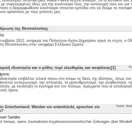
ης Βουλγάρας σκηνοθέτριας Adela Peeva δείχνει καθαρά, ότι οι κάτοικοι τω
με συγκεκριμένες ιδέες για την κουλτούρα τους, την καταγωγή τους και για 
 πόσο η διαμορφωθείσα κουλτούρα στεκεται εμπόδιο στο να δούμε τα πασιφα
και ομοιότητες με τους γείτονές μας.
θέρωση της Θεσσαλονίκης
ζος
τωβρίου 1912, ανήμερα του Πολιούχου Αγίου Δημητρίου αργά τη νύχτα, ο
 τη Θεσσαλονίκη στον νικηφόρο Ελληνικό Στρατό.
ομική ιδιοκτησία και ο μύθος περί ελευθερίας και ασφάλειας[1]
Ru
άμπος
ιδιοκτησία επιβάλλει τελικά πάνω στο άτομο τις δικές της ιδιότητες, όπως το
θανάτου ανταγωνισμό, την απληστία, το μισανθρωπισμό, την ανηθικότητα, την
ότητα, με κατάληξη το έγκλημα και τον πόλεμο, πράγματα που οι απολογητέ
κούς όρους
n Griechenland: Werden sie unterdrückt, sprechen sie
Rubrik: Mind
h?
uel Sarides
 heraus, wenn Journalisten kryptosezessionistischer Zeitungen über Minder