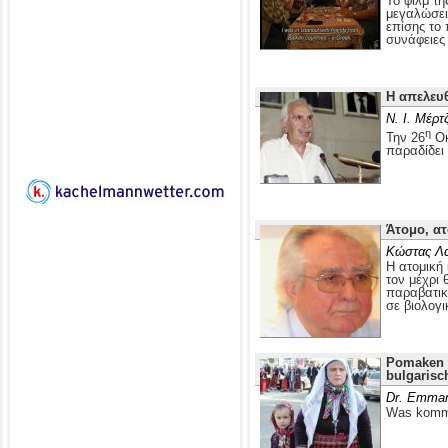
Το φιλμ τ
μεγαλώσει 
επίσης το
συνάφειες 
Η απελευ
Ν. Ι. Μέρτ
η
Την 26
Οκ
παραδίδει
Άτομο, ατ
Κώστας Λ
Η ατομική 
τον μέχρι 
παραβατικ
σε βιολογι
Pomaken i
bulgarisc
Dr. Emman
Was kommt