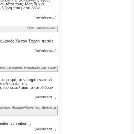
ν χωρών της Βαλκανικής έχουν
τον τόπο τους. Μας δείχνει
νή ίχνη που μαρτυρούν
[weiterlesen…]
Rubrik: Balkan/Βαλκάνια
 Οθωμανός Χασάν Ταχσίν πασάς
[weiterlesen…]
brik: Gesellschaft, Meinung/Κοινωνία, Γνώμη
ν ατομισμό, το νοσηρό εγωισμό,
 αδικία και την
ς του κεφαλαίου τα αποδίδουν
[weiterlesen…]
erheiten, Migranten/Μειονότητες, Μετανάστες
heiten schreiben…
[weiterlesen…]