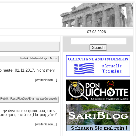
07.08.2026
Rubrik: Medien/Μαζικά Μέσα
 heute, 01.11.2017, nicht mehr
[weiterlesen…]
Rubrik: FalseFlagOps/Επιχ. με ψευδή σημαία
 την έννοια του φασισμού, στον
οποίησης: από το „Πατριαρχάτο“
[weiterlesen…]