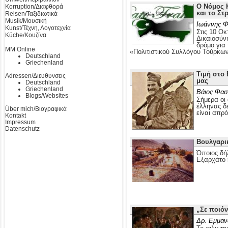
Ο Νόμος Κ
Korruption/Διαφθορά
και το Στ
Reisen/Ταξιδιωτικά
Musik/Μουσική
Ιωάννης Φ
Kunst/Τέχνη, Λογοτεχνία
Στις 10 Οκ
Küche/Κουζίνα
Δικαιοσύν
δρόμο για
MM Online
«Πολιτιστικού Συλλόγου Τούρκω
Deutschland
Griechenland
Τιμή στο 
Adressen/Διευθυνσεις
μας
Deutschland
Griechenland
Βάιος Φασ
Blogs/Websites
Σήμερα οι 
έλληνας δε
Über mich/Βιογραφικά
είναι απρ
Kontakt
Impressum
Datenschutz
Βουλγαρι
Όποιος δή
Εξαρχάτο 
„Σε ποιόν
Δρ. Εμμαν