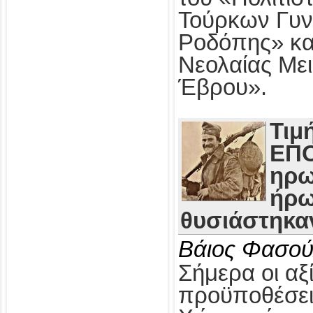
Τούρκων Γυν
Ροδόπης» κα
Νεολαίας Με
Έβρου».
Τιμ
ΕΠΟ
ηρω
ήρω
θυσιάστηκαν
Βάιος Φασού
Σήμερα οι αξί
προϋποθέσει