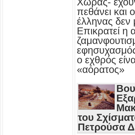
Χώρας- έχου
πεθάνει και 
έλληνας δεν 
Επικρατεί η 
ζαμανφουτισμ
εφησυχασμός
ο εχθρός εί
«αόρατος»
Βου
Εξα
Μακ
του Σχίσματ
Πετρούσα 