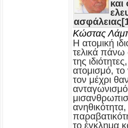
και
ελε
ασφάλειας[1
Κώστας Λάμ
Η ατομική ιδι
τελικά πάνω 
της ιδιότητες
ατομισμό, το
τον μέχρι θα
ανταγωνισμό,
μισανθρωπισ
ανηθικότητα, 
παραβατικότη
το έγκλημα κ