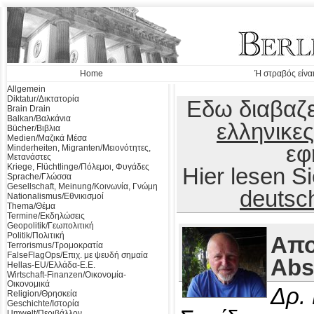
Home
Ή στραβός είναι
Allgemein
Diktatur/Δικτατορία
Εδω διαβαζε
Brain Drain
Balkan/Βαλκάνια
ελληνικες
Bücher/Βιβλια
Medien/Μαζικά Μέσα
εφ
Minderheiten, Migranten/Μειονότητες,
Μετανάστες
Kriege, Flüchtlinge/Πόλεμοι, Φυγάδες
Hier lesen 
Sprache/Γλώσσα
Gesellschaft, Meinung/Κοινωνία, Γνώμη
deutsc
Nationalismus/Εθνικισμοί
Thema/Θέμα
Termine/Εκδηλώσεις
Geopolitik/Γεωπολιτική
Politik/Πολιτική
Απο
Terrorismus/Τρομοκρατία
FalseFlagOps/Επιχ. με ψευδή σημαία
Abs
Hellas-EU/Ελλάδα-Ε.Ε.
Wirtschaft-Finanzen/Οικονομία-
Οικονομικά
Δρ.
Religion/Θρησκεία
Geschichte/Ιστορία
Umwelt/Περιβάλλον