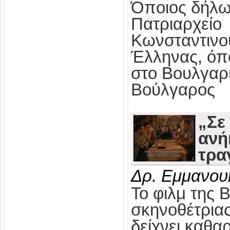
Όποιος δήλω
Πατριαρχείο
Κωνσταντινο
Έλληνας, όπ
στο Βουλγαρ
Βούλγαρος
„Σε
ανή
τρα
Δρ. Εμμανου
Το φιλμ της 
σκηνοθέτρια
δείχνει καθαρ