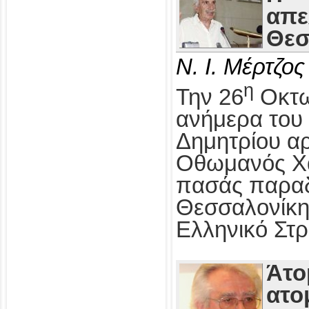
απε
Θεσ
Ν. Ι. Μέρτζος
η
Την 26
Οκτω
ανήμερα του 
Δημητρίου αρ
Οθωμανός Χα
πασάς παραδ
Θεσσαλονίκη
Ελληνικό Στρ
Άτο
ατο