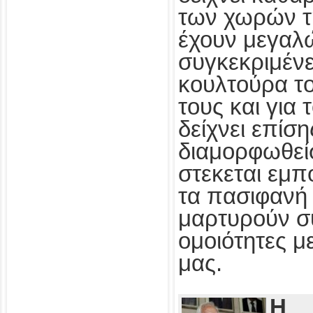
των χωρών τ
έχουν μεγαλ
συγκεκριμένε
κουλτούρα τ
τους και για
δείχνει επίσ
διαμορφωθεί
στεκεται εμπ
τα πασιφανή 
μαρτυρούν συ
ομοιότητες με
μας.
Η