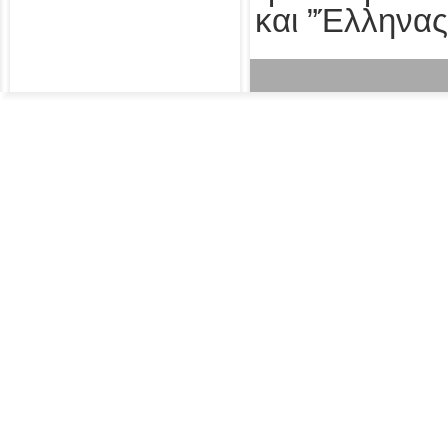
και ”Έλληνας