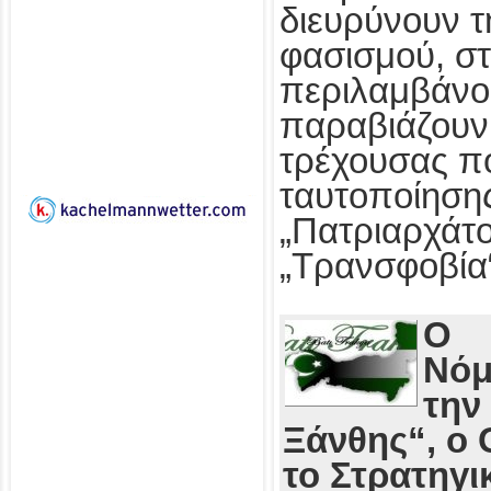
διευρύνουν τ
φασισμού, στ
περιλαμβάνο
παραβιάζουν
τρέχουσας πο
ταυτοποίησης
„Πατριαρχάτο
„Τρανσφοβία
Ο
Νόμ
την
Ξάνθης“, ο 
το Στρατηγι