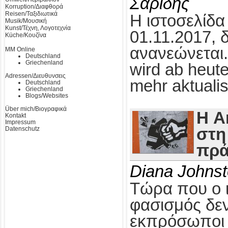
Σαρίδης
Korruption/Διαφθορά
Reisen/Ταξιδιωτικά
Η ιστοσελίδα
Musik/Μουσική
Kunst/Τέχνη, Λογοτεχνία
01.11.2017, 
Küche/Κουζίνα
ανανεώνεται.
MM Online
Deutschland
Griechenland
wird ab heute
Adressen/Διευθυνσεις
mehr aktualis
Deutschland
Griechenland
Blogs/Websites
Über mich/Βιογραφικά
Η A
Kontakt
Impressum
Datenschutz
στη
πρά
Diana Johns
Τώρα που ο 
φασισμός δεν
εκπρόσωποι τ