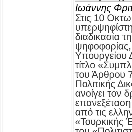
Ιωάννης Φρι
Στις 10 Οκτω
υπερψηφίστηκ
διαδικασία τ
ψηφοφορίας,
Υπουργείου Δ
τίτλο «Συμπ
του Άρθρου 
Πολιτικής Δι
ανοίγει τον δ
επανεξέταση
από τις ελλη
«Τουρκικής 
του «Πολιτισ