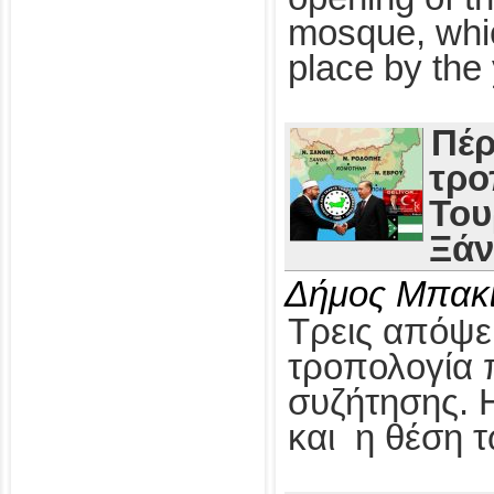
mosque, whic
place by the 
Πέρ
τρο
Του
Ξάν
Δήμος Μπακι
Τρεις απόψει
τροπολογία π
συζήτησης. 
και η θέση 