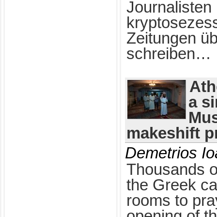
Journalisten
kryptosezess
Zeitungen üb
schreiben…
Ath
a s
Mus
makeshift p
Demetrios I
Thousands of
the Greek ca
rooms to pra
opening of the