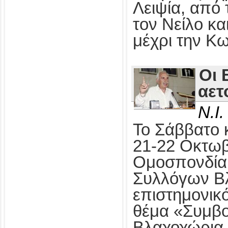
Λειψία, από
τον Νείλο κ
μέχρι την Κ
Οι 
αετ
Ν.Ι
Το Σάββατο 
21-22 Οκτωβ
Ομοσπονδία 
Συλλόγων Β
επιστημονικ
θέμα «Συμβο
Βλαχοχώρια 