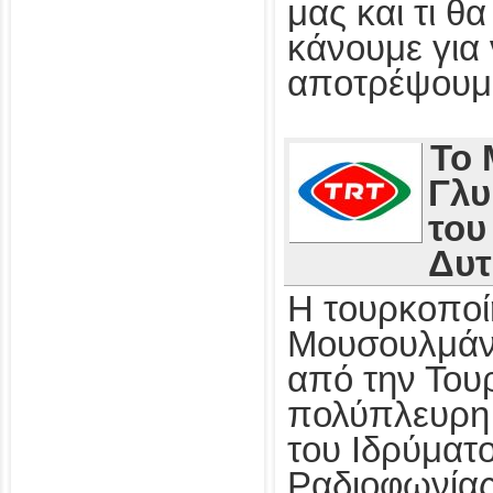
μας και τι 
κάνουμε για 
αποτρέψουμ
Το 
Γλυ
του
Δυτ
Η τουρκοποί
Μουσουλμάν
από την Τουρ
πολύπλευρη.
του Ιδρύματ
Ραδιοφωνίας