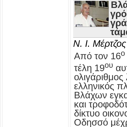
Βλά
γρό
γρά
τάμ
Ν. Ι. Μέρτζος
ο
Από τον 16
ου
τέλη 19
αυ
ολιγάριθμος
ελληνικός π
Βλάχων εγκα
και τροφοδό
δίκτυο οικον
Οδησσό μέχρι