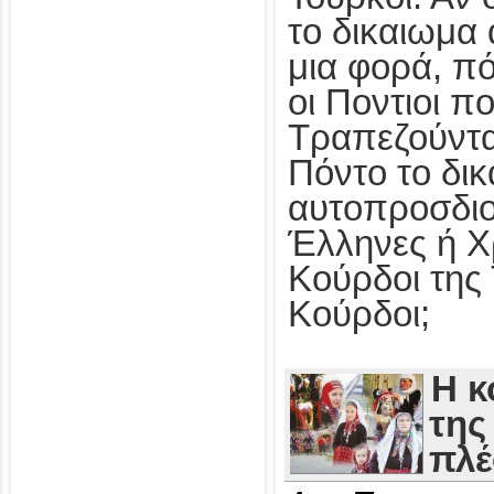
το δικαιωμα
μια φορά, π
οι Ποντιοι π
Τραπεζούντα
Πόντο το δι
αυτοπροσδιο
Έλληνες ή Χρ
Κούρδοι της
Κούρδοι;
Η 
της
πλέ