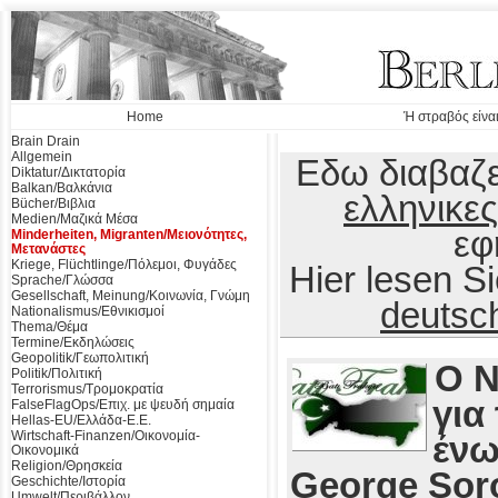
Home
Ή στραβός είναι
Brain Drain
Allgemein
Εδω διαβαζε
Diktatur/Δικτατορία
Balkan/Βαλκάνια
ελληνικες
Bücher/Βιβλια
Medien/Μαζικά Μέσα
εφ
Minderheiten, Migranten/Μειονότητες,
Μετανάστες
Kriege, Flüchtlinge/Πόλεμοι, Φυγάδες
Hier lesen 
Sprache/Γλώσσα
Gesellschaft, Meinung/Κοινωνία, Γνώμη
deutsc
Nationalismus/Εθνικισμοί
Thema/Θέμα
Termine/Εκδηλώσεις
Geopolitik/Γεωπολιτική
Ο Ν
Politik/Πολιτική
Terrorismus/Τρομοκρατία
για
FalseFlagOps/Επιχ. με ψευδή σημαία
Hellas-EU/Ελλάδα-Ε.Ε.
Wirtschaft-Finanzen/Οικονομία-
ένω
Οικονομικά
Religion/Θρησκεία
George Soro
Geschichte/Ιστορία
Umwelt/Περιβάλλον