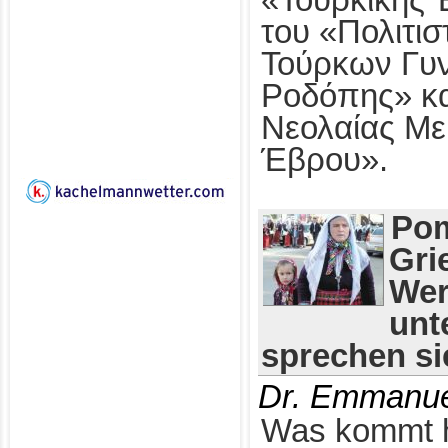
«Τουρκικής 
του «Πολιτι
Τούρκων Γυ
Ροδόπης» κα
Νεολαίας Με
Έβρου».
Pom
Gri
Wer
unt
sprechen si
Dr. Emmanue
Was kommt 