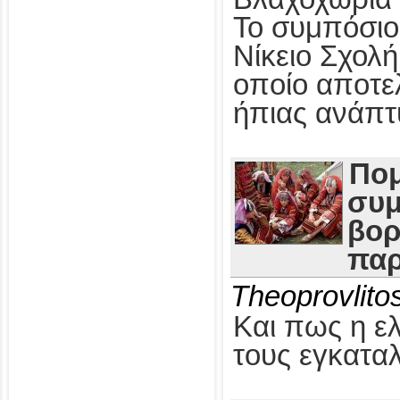
Το συμπόσιο 
Νίκειο Σχολ
οποίο αποτε
ήπιας ανάπτ
Πομ
συμ
βορ
παρ
Τheoprovlito
Και πως η ε
τους εγκαταλ