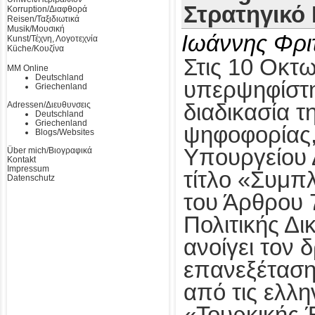
Στρατηγικό
Korruption/Διαφθορά
Reisen/Ταξιδιωτικά
Musik/Μουσική
Ιωάννης Φρι
Kunst/Τέχνη, Λογοτεχνία
Küche/Κουζίνα
Στις 10 Οκτω
MM Online
Deutschland
υπερψηφίστηκ
Griechenland
Adressen/Διευθυνσεις
διαδικασία τ
Deutschland
Griechenland
ψηφοφορίας,
Blogs/Websites
Υπουργείου 
Über mich/Βιογραφικά
Kontakt
Impressum
τίτλο «Συμπ
Datenschutz
του Άρθρου 
Πολιτικής Δι
ανοίγει τον 
επανεξέταση
από τις ελλη