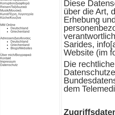
Diese Datensc
Korruption/Διαφθορά
Reisen/Ταξιδιωτικά
über die Art
Musik/Μουσική
Kunst/Τέχνη, Λογοτεχνία
Erhebung un
Küche/Κουζίνα
MM Online
personenbezo
Deutschland
Griechenland
verantwortlic
Adressen/Διευθυνσεις
Sarides, info[
Deutschland
Griechenland
Blogs/Websites
Website (im f
Über mich/Βιογραφικά
Kontakt
Die rechtlich
Impressum
Datenschutz
Datenschutzes
Bundesdaten
dem Telemedi
Zugriffsdate