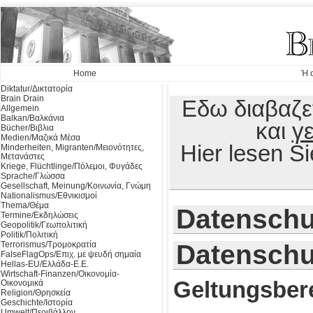
Home
Ή σ
Diktatur/Δικτατορία
Brain Drain
Εδω διαβαζε
Allgemein
Balkan/Βαλκάνια
και
γ
Bücher/Βιβλια
Medien/Μαζικά Μέσα
Hier lesen S
Minderheiten, Migranten/Μειονότητες,
Μετανάστες
Kriege, Flüchtlinge/Πόλεμοι, Φυγάδες
Sprache/Γλώσσα
Gesellschaft, Meinung/Κοινωνία, Γνώμη
Nationalismus/Εθνικισμοί
Thema/Θέμα
Datenschu
Termine/Εκδηλώσεις
Geopolitik/Γεωπολιτική
Politik/Πολιτική
Terrorismus/Τρομοκρατία
Datenschu
FalseFlagOps/Επιχ. με ψευδή σημαία
Hellas-EU/Ελλάδα-Ε.Ε.
Wirtschaft-Finanzen/Οικονομία-
Geltungsber
Οικονομικά
Religion/Θρησκεία
Geschichte/Ιστορία
Umwelt/Περιβάλλον