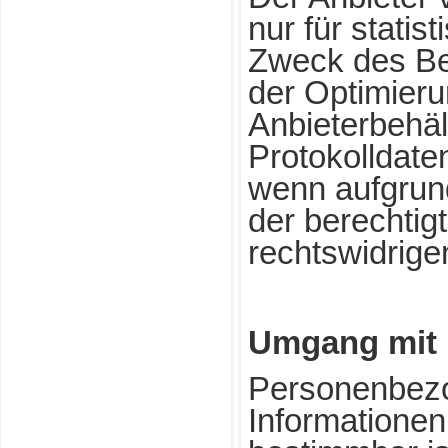
nur für stati
Zweck des Bet
der Optimier
Anbieterbehält
Protokolldate
wenn aufgrun
der berechtig
rechtswidrige
Umgang mit 
Personenbezo
Informationen