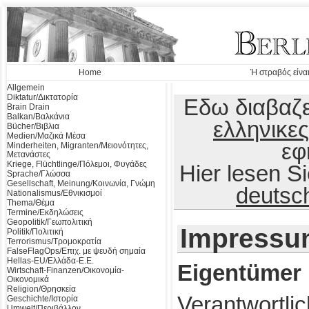
Home
Ή στραβός είναι
Allgemein
Diktatur/Δικτατορία
Εδω διαβαζε
Brain Drain
Balkan/Βαλκάνια
ελληνικες
Bücher/Βιβλια
Medien/Μαζικά Μέσα
εφ
Minderheiten, Migranten/Μειονότητες,
Μετανάστες
Kriege, Flüchtlinge/Πόλεμοι, Φυγάδες
Hier lesen 
Sprache/Γλώσσα
Gesellschaft, Meinung/Κοινωνία, Γνώμη
deutsc
Nationalismus/Εθνικισμοί
Thema/Θέμα
Termine/Εκδηλώσεις
Geopolitik/Γεωπολιτική
Impressu
Politik/Πολιτική
Terrorismus/Τρομοκρατία
FalseFlagOps/Επιχ. με ψευδή σημαία
Hellas-EU/Ελλάδα-Ε.Ε.
Eigentümer
Wirtschaft-Finanzen/Οικονομία-
Οικονομικά
Religion/Θρησκεία
Verantwortlic
Geschichte/Ιστορία
Umwelt/Περιβάλλον