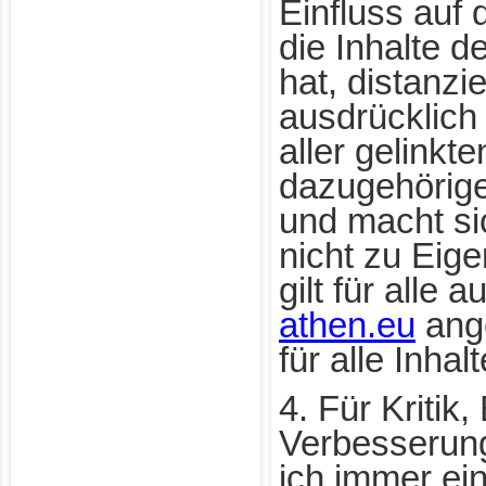
Einfluss auf 
die Inhalte d
hat, distanzie
ausdrücklich
aller gelinkt
dazugehörige
und macht si
nicht zu Eig
gilt für alle a
athen.eu
ange
für alle Inhal
4. Für Kriti
Verbesserun
ich immer ein