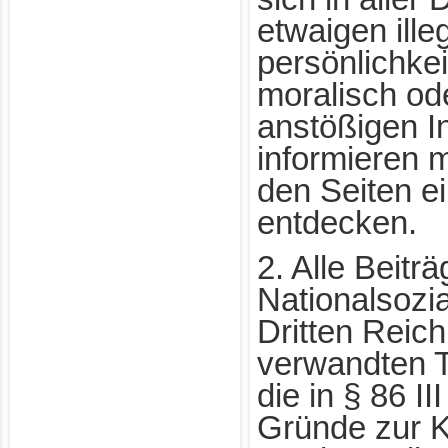
etwaigen ille
persönlichke
moralisch od
anstößigen In
informieren 
den Seiten e
entdecken.
2. Alle Beit
Nationalsozi
Dritten Reic
verwandten
die in § 86 I
Gründe zur K