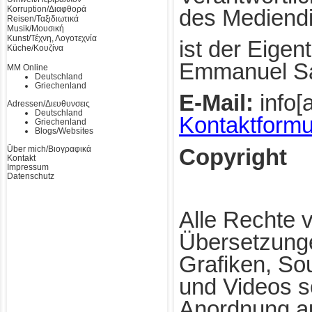
Korruption/Διαφθορά
des Mediendi
Reisen/Ταξιδιωτικά
Musik/Μουσική
Kunst/Τέχνη, Λογοτεχνία
ist der Eigen
Küche/Κουζίνα
Emmanuel Sa
MM Online
Deutschland
Griechenland
E-Mail:
info[a
Adressen/Διευθυνσεις
Deutschland
Kontaktformu
Griechenland
Blogs/Websites
Über mich/Βιογραφικά
Copyright
Kontakt
Impressum
Datenschutz
Alle Rechte v
Übersetzunge
Grafiken, So
und Videos s
Anordnung a