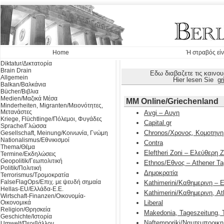
Home
Ή στραβός είν
Diktatur/Δικτατορία
Brain Drain
Εδω διαβαζετε τις καινο
Allgemein
Hier lesen Sie
gr
Balkan/Βαλκάνια
Bücher/Βιβλια
Medien/Μαζικά Μέσα
MM Online/Griechenland
Minderheiten, Migranten/Μειονότητες,
Μετανάστες
Avgi – Αυγη
Kriege, Flüchtlinge/Πόλεμοι, Φυγάδες
Capital.gr
Sprache/Γλώσσα
Chronos/Χρονος, Κομοτηνη
Gesellschaft, Meinung/Κοινωνία, Γνώμη
Nationalismus/Εθνικισμοί
Contra
Thema/Θέμα
Eleftheri Zoni – Ελεύθερη 
Termine/Εκδηλώσεις
Geopolitik/Γεωπολιτική
Ethnos/Εθνος – Athener Ta
Politik/Πολιτική
Δημοκρατία
Terrorismus/Τρομοκρατία
FalseFlagOps/Επιχ. με ψευδή σημαία
Kathimerini/Καθημερινη – E
Hellas-EU/Ελλάδα-Ε.Ε.
Kathimerini/Καθημερινη, A
Wirtschaft-Finanzen/Οικονομία-
Οικονομικά
Liberal
Religion/Θρησκεία
Makedonia, Tageszeitung, 
Geschichte/Ιστορία
Naftemporiki/Ναυτεμπορικη
Umwelt/Περιβάλλον