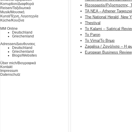
Korruption/Διαφθορά
Rizospastis/Ριζοσπαστης, 
Reisen/Ταξιδιωτικά
TA NEA – Athener Tageszei
Musik/Μουσική
Kunst/Τέχνη, Λογοτεχνία
The National Herald, New Y
Küche/Κουζίνα
Thestival
MM Online
To Kalami – Satirical Rev
Deutschland
To Paron
Griechenland
To Vima/Το Βημα
Adressen/Διευθυνσεις
Zagalisa / Ζαγάλισα – Η 
Deutschland
Griechenland
European Business Review
Blogs/Websites
Über mich/Βιογραφικά
Kontakt
Impressum
Datenschutz