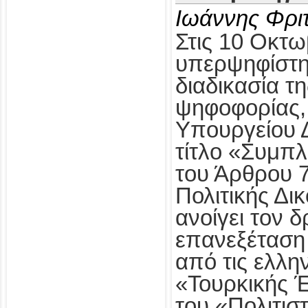
Ιωάννης Φρι
Στις 10 Οκτω
υπερψηφίστηκ
διαδικασία τ
ψηφοφορίας,
Υπουργείου Δ
τίτλο «Συμπ
του Άρθρου 
Πολιτικής Δι
ανοίγει τον δ
επανεξέταση
από τις ελλη
«Τουρκικής 
του «Πολιτισ