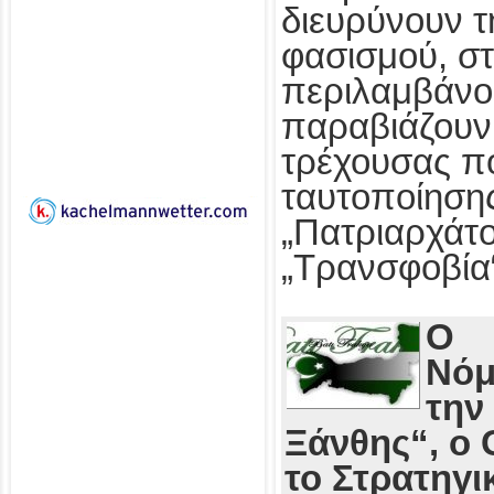
διευρύνουν τ
φασισμού, στ
περιλαμβάνο
παραβιάζουν
τρέχουσας πο
ταυτοποίησης
„Πατριαρχάτο
„Τρανσφοβία
Ο
Νόμ
την
Ξάνθης“, ο 
το Στρατηγι