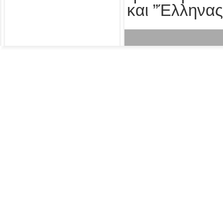
και ”Έλληνας