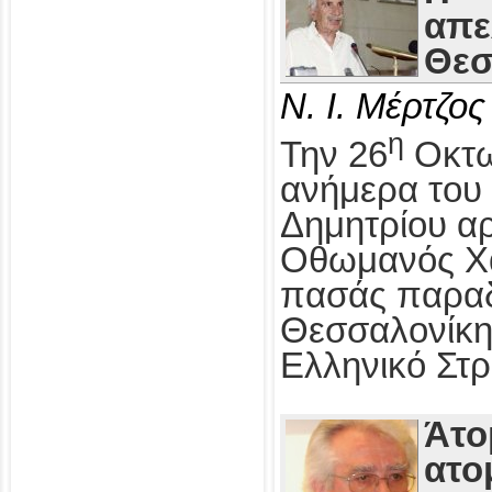
απε
Θεσ
Ν. Ι. Μέρτζος
η
Την 26
Οκτω
ανήμερα του 
Δημητρίου αρ
Οθωμανός Χα
πασάς παραδ
Θεσσαλονίκη
Ελληνικό Στρ
Άτο
ατο