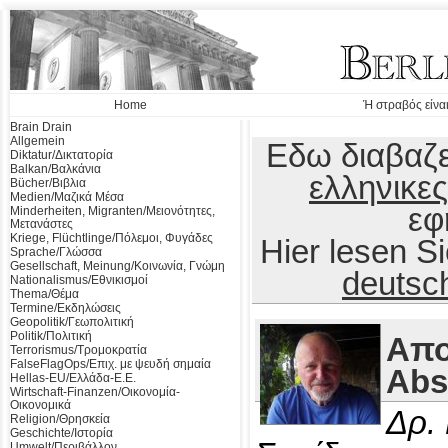
Home
Ή στραβός είναι
Brain Drain
Allgemein
Εδω διαβαζε
Diktatur/Δικτατορία
Balkan/Βαλκάνια
ελληνικες
Bücher/Βιβλια
Medien/Μαζικά Μέσα
εφ
Minderheiten, Migranten/Μειονότητες,
Μετανάστες
Kriege, Flüchtlinge/Πόλεμοι, Φυγάδες
Hier lesen 
Sprache/Γλώσσα
Gesellschaft, Meinung/Κοινωνία, Γνώμη
deutsc
Nationalismus/Εθνικισμοί
Thema/Θέμα
Termine/Εκδηλώσεις
Geopolitik/Γεωπολιτική
Politik/Πολιτική
Απο
Terrorismus/Τρομοκρατία
FalseFlagOps/Επιχ. με ψευδή σημαία
Abs
Hellas-EU/Ελλάδα-Ε.Ε.
Wirtschaft-Finanzen/Οικονομία-
Οικονομικά
Δρ.
Religion/Θρησκεία
Geschichte/Ιστορία
Umwelt/Περιβάλλον