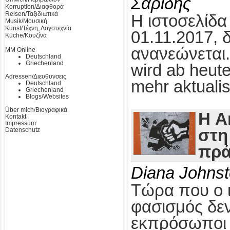
Σαρίδης
Korruption/Διαφθορά
Reisen/Ταξιδιωτικά
Η ιστοσελίδα
Musik/Μουσική
Kunst/Τέχνη, Λογοτεχνία
01.11.2017, 
Küche/Κουζίνα
ανανεώνεται.
MM Online
Deutschland
Griechenland
wird ab heute
Adressen/Διευθυνσεις
mehr aktualis
Deutschland
Griechenland
Blogs/Websites
Über mich/Βιογραφικά
Η A
Kontakt
Impressum
Datenschutz
στη
πρά
Diana Johns
Τώρα που ο 
φασισμός δεν
εκπρόσωποι τ