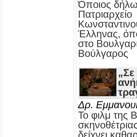
Όποιος δήλω
Πατριαρχείο
Κωνσταντινο
Έλληνας, όπ
στο Βουλγαρ
Βούλγαρος
„Σε
ανή
τρα
Δρ. Εμμανου
Το φιλμ της 
σκηνοθέτρια
δείχνει καθαρ