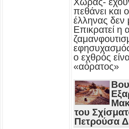
Χώρας- έχου
πεθάνει και 
έλληνας δεν 
Επικρατεί η 
ζαμανφουτισμ
εφησυχασμός
ο εχθρός εί
«αόρατος»
Βου
Εξα
Μακ
του Σχίσματ
Πετρούσα 