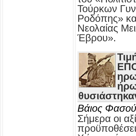
Τούρκων Γυν
Ροδόπης» κα
Νεολαίας Με
Έβρου».
Τιμ
ΕΠΟ
ηρω
ήρω
θυσιάστηκαν
Βάιος Φασού
Σήμερα οι αξί
προϋποθέσει