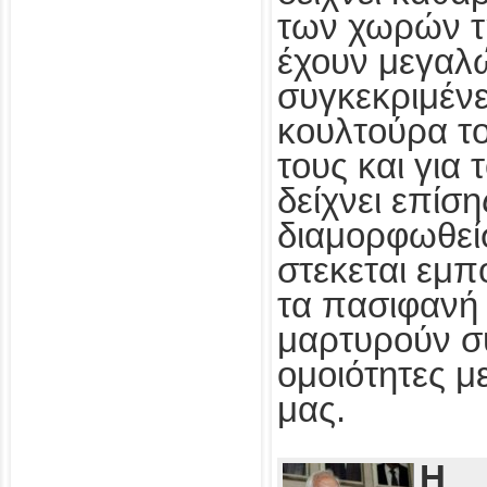
των χωρών τ
έχουν μεγαλ
συγκεκριμένε
κουλτούρα τ
τους και για
δείχνει επίσ
διαμορφωθεί
στεκεται εμπ
τα πασιφανή 
μαρτυρούν συ
ομοιότητες με
μας.
Η