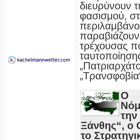
διευρύνουν τ
φασισμού, στ
περιλαμβάνο
παραβιάζουν
τρέχουσας πο
ταυτοποίησης
„Πατριαρχάτο
„Τρανσφοβία
Ο
Νόμ
την
Ξάνθης“, ο 
το Στρατηγι