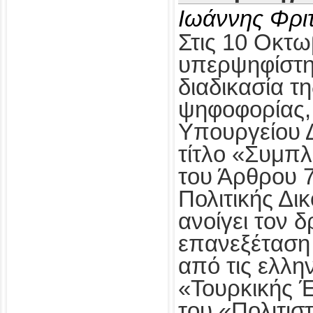
Ιωάννης Φρι
Στις 10 Οκτω
υπερψηφίστηκ
διαδικασία τ
ψηφοφορίας,
Υπουργείου Δ
τίτλο «Συμπ
του Άρθρου 
Πολιτικής Δι
ανοίγει τον δ
επανεξέταση
από τις ελλη
«Τουρκικής 
του «Πολιτισ