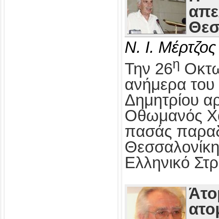
απε
Θεσ
Ν. Ι. Μέρτζος
η
Την 26
Οκτω
ανήμερα του 
Δημητρίου αρ
Οθωμανός Χα
πασάς παραδ
Θεσσαλονίκη
Ελληνικό Στρ
Άτο
ατο