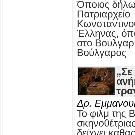
Όποιος δήλω
Πατριαρχείο
Κωνσταντινο
Έλληνας, όπ
στο Βουλγαρ
Βούλγαρος
„Σε
ανή
τρα
Δρ. Εμμανου
Το φιλμ της 
σκηνοθέτρια
δείχνει καθαρ