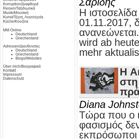
Σαρίδης
Korruption/Διαφθορά
Reisen/Ταξιδιωτικά
Η ιστοσελίδα
Musik/Μουσική
Kunst/Τέχνη, Λογοτεχνία
01.11.2017, 
Küche/Κουζίνα
ανανεώνεται.
MM Online
Deutschland
Griechenland
wird ab heute
Adressen/Διευθυνσεις
mehr aktualis
Deutschland
Griechenland
Blogs/Websites
Über mich/Βιογραφικά
Η A
Kontakt
Impressum
Datenschutz
στη
πρά
Diana Johns
Τώρα που ο 
φασισμός δεν
εκπρόσωποι τ