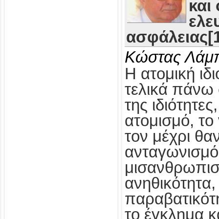
και
ελε
ασφάλειας[1
Κώστας Λάμ
Η ατομική ιδι
τελικά πάνω 
της ιδιότητες
ατομισμό, το
τον μέχρι θα
ανταγωνισμό,
μισανθρωπισ
ανηθικότητα, 
παραβατικότη
το έγκλημα κ