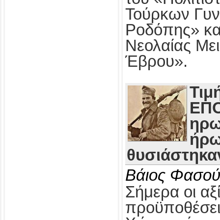
Τούρκων Γυν
Ροδόπης» κα
Νεολαίας Με
Έβρου».
Τιμ
ΕΠΟ
ηρω
ήρω
θυσιάστηκαν
Βάιος Φασού
Σήμερα οι αξί
προϋποθέσει