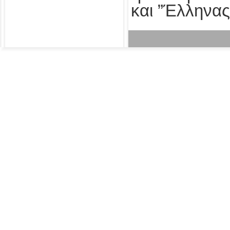
και ”Έλληνας