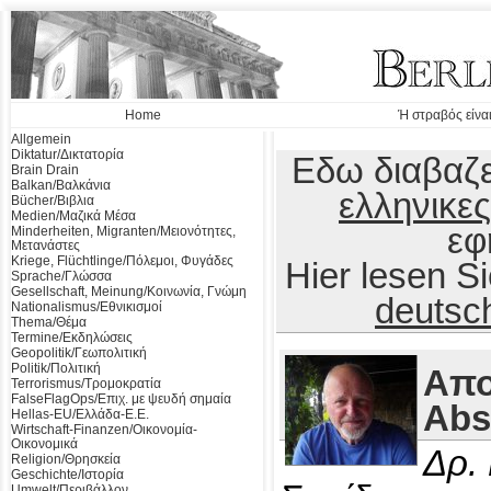
Home
Ή στραβός είναι
Allgemein
Diktatur/Δικτατορία
Εδω διαβαζε
Brain Drain
Balkan/Βαλκάνια
ελληνικες
Bücher/Βιβλια
Medien/Μαζικά Μέσα
εφ
Minderheiten, Migranten/Μειονότητες,
Μετανάστες
Kriege, Flüchtlinge/Πόλεμοι, Φυγάδες
Hier lesen 
Sprache/Γλώσσα
Gesellschaft, Meinung/Κοινωνία, Γνώμη
deutsc
Nationalismus/Εθνικισμοί
Thema/Θέμα
Termine/Εκδηλώσεις
Geopolitik/Γεωπολιτική
Politik/Πολιτική
Απο
Terrorismus/Τρομοκρατία
FalseFlagOps/Επιχ. με ψευδή σημαία
Abs
Hellas-EU/Ελλάδα-Ε.Ε.
Wirtschaft-Finanzen/Οικονομία-
Οικονομικά
Δρ.
Religion/Θρησκεία
Geschichte/Ιστορία
Umwelt/Περιβάλλον