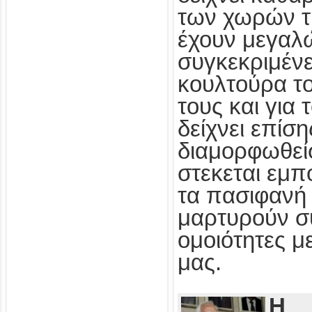
των χωρών τ
έχουν μεγαλ
συγκεκριμένε
κουλτούρα τ
τους και για
δείχνει επίσ
διαμορφωθεί
στεκεται εμπ
τα πασιφανή 
μαρτυρούν συ
ομοιότητες με
μας.
Η