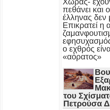
Χώρας- έχου
πεθάνει και 
έλληνας δεν 
Επικρατεί η 
ζαμανφουτισμ
εφησυχασμός
ο εχθρός εί
«αόρατος»
Βου
Εξα
Μακ
του Σχίσματ
Πετρούσα 