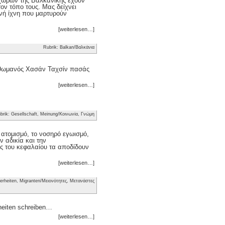
ν χωρών της Βαλκανικής έχουν
τον τόπο τους. Μας δείχνει
νή ίχνη που μαρτυρούν
[weiterlesen…]
Rubrik: Balkan/Βαλκάνια
 Οθωμανός Χασάν Ταχσίν πασάς
[weiterlesen…]
brik: Gesellschaft, Meinung/Κοινωνία, Γνώμη
ν ατομισμό, το νοσηρό εγωισμό,
 αδικία και την
ς του κεφαλαίου τα αποδίδουν
[weiterlesen…]
erheiten, Migranten/Μειονότητες, Μετανάστες
heiten schreiben…
[weiterlesen…]