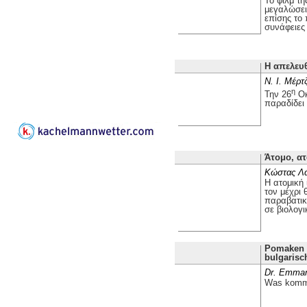
Το φιλμ τ
μεγαλώσει 
επίσης το
συνάφειες 
Η απελευ
Ν. Ι. Μέρτ
η
Την 26
Οκ
παραδίδει
Άτομο, ατ
Κώστας Λ
Η ατομική 
τον μέχρι 
παραβατικ
σε βιολογι
Pomaken i
bulgarisc
Dr. Emman
Was kommt