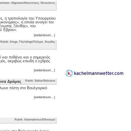
erheiten, Migranten/Μειονότητες, Μετανάστες
ας, η τροπολογία του Υπουργείου
κονομίας», η οποία ανοίγει τον
 Ένωσης Ξάνθης», του
ού Έβρου».
[weiterlesen…]
Rubrik: Kriege, Flüchtlinge/Πόλεμοι, Φυγάδες
 και πεθάνει και ο σημερινός
μός, ακριβώς επειδή ο εχθρός
[weiterlesen…]
ούσα Δράμας
Rubrik: Balkan/Βαλκάνια
λωνε πίστη στο Βουλγαρικό
[weiterlesen…]
Rubrik: Nationalismus/Εθνικισμοί