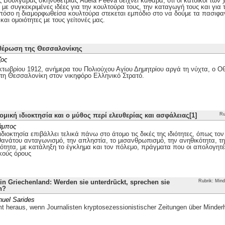
ης Βουλγάρας σκηνοθέτριας Adela Peeva δείχνει καθαρά, ότι οι κάτοικοι τω
με συγκεκριμένες ιδέες για την κουλτούρα τους, την καταγωγή τους και για 
 πόσο η διαμορφωθείσα κουλτούρα στεκεται εμπόδιο στο να δούμε τα πασιφα
και ομοιότητες με τους γείτονές μας.
θέρωση της Θεσσαλονίκης
ζος
τωβρίου 1912, ανήμερα του Πολιούχου Αγίου Δημητρίου αργά τη νύχτα, ο
 τη Θεσσαλονίκη στον νικηφόρο Ελληνικό Στρατό.
ομική ιδιοκτησία και ο μύθος περί ελευθερίας και ασφάλειας[1]
Ru
άμπος
ιδιοκτησία επιβάλλει τελικά πάνω στο άτομο τις δικές της ιδιότητες, όπως το
θανάτου ανταγωνισμό, την απληστία, το μισανθρωπισμό, την ανηθικότητα, την
ότητα, με κατάληξη το έγκλημα και τον πόλεμο, πράγματα που οι απολογητέ
κούς όρους
n Griechenland: Werden sie unterdrückt, sprechen sie
Rubrik: Mind
h?
uel Sarides
 heraus, wenn Journalisten kryptosezessionistischer Zeitungen über Minder