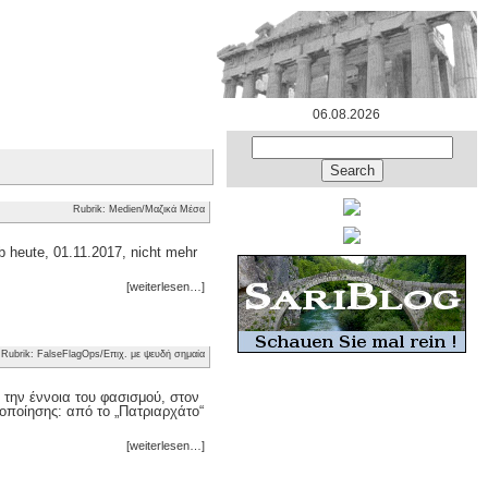
06.08.2026
Rubrik: Medien/Μαζικά Μέσα
 heute, 01.11.2017, nicht mehr
[weiterlesen…]
Rubrik: FalseFlagOps/Επιχ. με ψευδή σημαία
 την έννοια του φασισμού, στον
οποίησης: από το „Πατριαρχάτο“
[weiterlesen…]