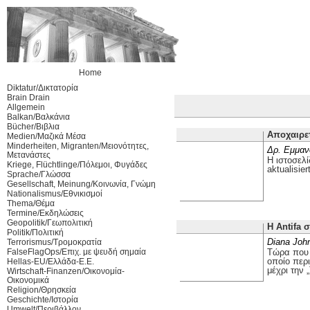
Home
Diktatur/Δικτατορία
Brain Drain
Allgemein
Balkan/Βαλκάνια
Bücher/Βιβλια
Αποχαιρε
Medien/Μαζικά Μέσα
Minderheiten, Migranten/Μειονότητες,
Δρ. Εμμαν
Μετανάστες
Η ιστοσελί
Kriege, Flüchtlinge/Πόλεμοι, Φυγάδες
aktualisier
Sprache/Γλώσσα
Gesellschaft, Meinung/Κοινωνία, Γνώμη
Nationalismus/Εθνικισμοί
Thema/Θέμα
Termine/Εκδηλώσεις
Geopolitik/Γεωπολιτική
Η Antifa 
Politik/Πολιτική
Diana Joh
Terrorismus/Τρομοκρατία
FalseFlagOps/Επιχ. με ψευδή σημαία
Τώρα που ο
οποίο περ
Hellas-EU/Ελλάδα-Ε.Ε.
μέχρι την 
Wirtschaft-Finanzen/Οικονομία-
Οικονομικά
Religion/Θρησκεία
Geschichte/Ιστορία
Umwelt/Περιβάλλον