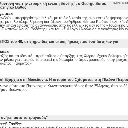
οντονή για την „τουρκική ένωση Ξάνθης“, ο George Soros
Rubrik: Mind
ρατηγικό Βάθος
ριτζαλάς
τωβρίου, υπερψηφίστηκε τελικά, με τη διαδικασία της ονομαστικής ψηφοφορί
ης, με τίτλο «Συμπλήρωση διατάξεων του Άρθρου 758 του Κώδικα Πολιτικής Δι
 την επανεξέταση της αναγνώρισης από τις ελληνικές αρχές της «Τουρκικής
ν Γυναικών Νομού Ροδόπης» και του «Συλλόγου Νεολαίας Μειονότητας Νομ
ΕΠΟΣ του 40, στις ηρωίδες και στους ήρωες που θυσιάστηκαν για
ούλας
αξίες και τα ιδανικά –προϋποθέσεις ύπαρξης μιας Χώρας- έχουν δολοφονηθεί
ν μιλάει για πατρίδα Επικρατεί η αδιαφορία· ο ζαμανφουτισμός· ο εφησυχασ
όσωπος, «αόρατος»
κή Εξαρχία στη Μακεδονία. Η ιστορία του Σχίσματος στη Πλεύνα-Πετρ
λωνε πίστη στο Πατριαρχείο Κωνσταντινουπόλεως ήταν Έλληνας, όποιος δή
ήταν Βούλγαρος
 ανήκει αυτό το τραγούδι;“
ουήλ Σαρίδης