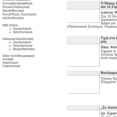
Ο Νόμος Κ
Korruption/Διαφθορά
και το Στ
Reisen/Ταξιδιωτικά
Musik/Μουσική
Ιωάννης Φ
Kunst/Τέχνη, Λογοτεχνία
Στις 10 Οκ
Küche/Κουζίνα
Δικαιοσύν
δρόμο για
MM Online
«Πολιτιστικού Συλλόγου Τούρκω
Deutschland
Griechenland
Τιμή στο 
Adressen/Διευθυνσεις
μας
Deutschland
Griechenland
Βάιος Φασ
Blogs/Websites
Σήμερα οι 
έλληνας δε
Über mich/Βιογραφικά
είναι απρ
Kontakt
Impressum
Datenschutz
Βουλγαρι
Όποιος δή
Εξαρχάτο 
„Σε ποιόν
Δρ. Εμμαν