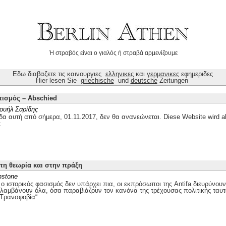
Ή στραβός είναι ο γιαλός ή στραβά αρμενίζουμε
Εδω διαβαζετε τις καινουργιες
ελληνικες
και
γερμανικες
εφημεριδες
Hier lesen Sie
griechische
und
deutsche
Zeitungen
τισμός – Abschied
ουήλ Σαρίδης
δα αυτή από σήμερα, 01.11.2017, δεν θα ανανεώνεται. Diese Website wird ab
t
στη θεωρία και στην πράξη
nstone
 ιστορικός φασισμός δεν υπάρχει πια, οι εκπρόσωποι της Antifa διευρύνουν
ιλαμβάνουν όλα, όσα παραβιάζουν τον κανόνα της τρέχουσας πολιτικής ταυτ
„Τρανσφοβία“