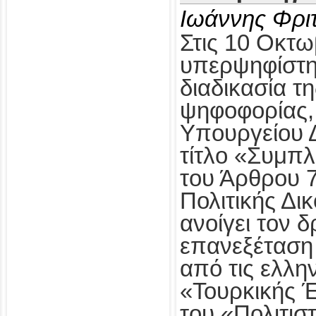
Ιωάννης Φρι
Στις 10 Οκτω
υπερψηφίστηκ
διαδικασία τ
ψηφοφορίας,
Υπουργείου Δ
τίτλο «Συμπ
του Άρθρου 
Πολιτικής Δι
ανοίγει τον δ
επανεξέταση
από τις ελλη
«Τουρκικής 
του «Πολιτισ