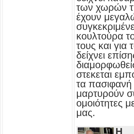
των χωρών τ
έχουν μεγαλ
συγκεκριμένε
κουλτούρα τ
τους και για
δείχνει επίσ
διαμορφωθεί
στεκεται εμπ
τα πασιφανή 
μαρτυρούν συ
ομοιότητες με
μας.
Η