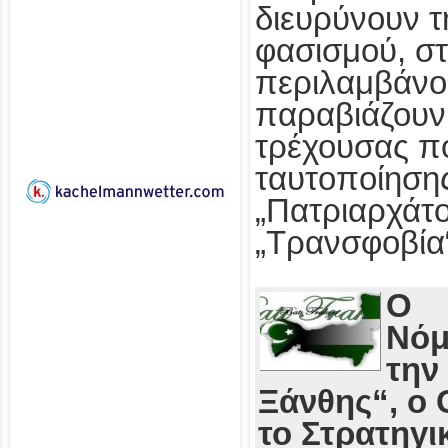
διευρύνουν τ
φασισμού, στ
περιλαμβάνο
παραβιάζουν
τρέχουσας πο
ταυτοποίησης
„Πατριαρχάτο
„Τρανσφοβία
Ο
Νόμ
την
Ξάνθης“, ο 
το Στρατηγι