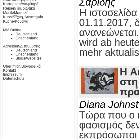
Σαρίδης
Korruption/Διαφθορά
Reisen/Ταξιδιωτικά
Η ιστοσελίδα
Musik/Μουσική
Kunst/Τέχνη, Λογοτεχνία
01.11.2017, 
Küche/Κουζίνα
ανανεώνεται.
MM Online
Deutschland
Griechenland
wird ab heute
Adressen/Διευθυνσεις
mehr aktualis
Deutschland
Griechenland
Blogs/Websites
Über mich/Βιογραφικά
Η A
Kontakt
Impressum
Datenschutz
στη
πρά
Diana Johns
Τώρα που ο 
φασισμός δεν
εκπρόσωποι τ