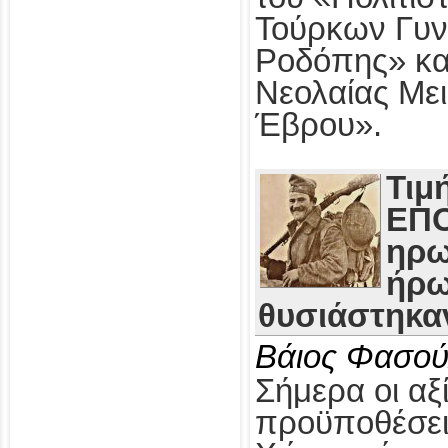
Τούρκων Γυν
Ροδόπης» κα
Νεολαίας Με
Έβρου».
Τιμ
ΕΠΟ
ηρω
ήρω
θυσιάστηκαν
Βάιος Φασού
Σήμερα οι αξί
προϋποθέσει