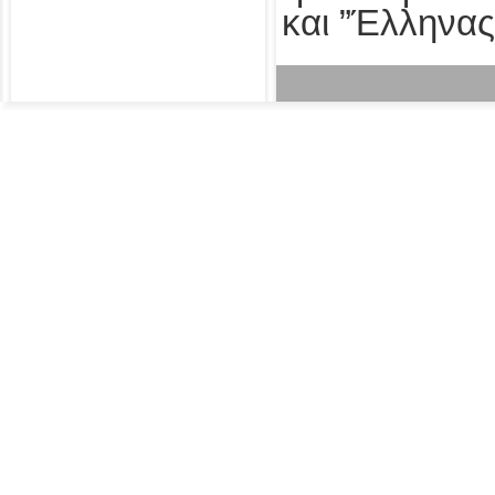
και ”Έλληνας