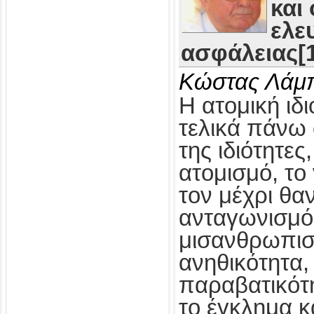
και
ελε
ασφάλειας[1
Κώστας Λάμ
Η ατομική ιδι
τελικά πάνω 
της ιδιότητες
ατομισμό, το
τον μέχρι θα
ανταγωνισμό,
μισανθρωπισ
ανηθικότητα, 
παραβατικότη
το έγκλημα κ