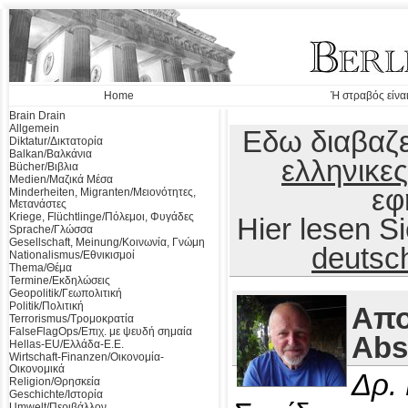
Home
Ή στραβός είναι
Brain Drain
Allgemein
Εδω διαβαζε
Diktatur/Δικτατορία
Balkan/Βαλκάνια
ελληνικες
Bücher/Βιβλια
Medien/Μαζικά Μέσα
εφ
Minderheiten, Migranten/Μειονότητες,
Μετανάστες
Kriege, Flüchtlinge/Πόλεμοι, Φυγάδες
Hier lesen 
Sprache/Γλώσσα
Gesellschaft, Meinung/Κοινωνία, Γνώμη
deutsc
Nationalismus/Εθνικισμοί
Thema/Θέμα
Termine/Εκδηλώσεις
Geopolitik/Γεωπολιτική
Politik/Πολιτική
Απο
Terrorismus/Τρομοκρατία
FalseFlagOps/Επιχ. με ψευδή σημαία
Abs
Hellas-EU/Ελλάδα-Ε.Ε.
Wirtschaft-Finanzen/Οικονομία-
Οικονομικά
Δρ.
Religion/Θρησκεία
Geschichte/Ιστορία
Umwelt/Περιβάλλον