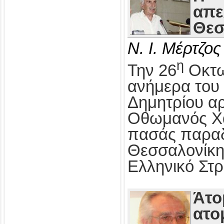
απε
Θεσ
Ν. Ι. Μέρτζος
η
Την 26
Οκτω
ανήμερα του 
Δημητρίου αρ
Οθωμανός Χα
πασάς παραδ
Θεσσαλονίκη
Ελληνικό Στρ
Άτο
ατο