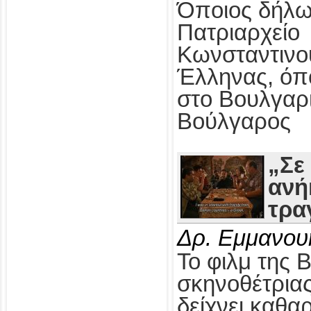
Όποιος δήλω
Πατριαρχείο
Κωνσταντινο
Έλληνας, όπ
στο Βουλγαρ
Βούλγαρος
„Σε
ανή
τρα
Δρ. Εμμανου
Το φιλμ της 
σκηνοθέτρια
δείχνει καθαρ