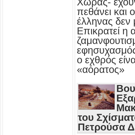
Χώρας- έχου
πεθάνει και 
έλληνας δεν 
Επικρατεί η 
ζαμανφουτισμ
εφησυχασμός
ο εχθρός εί
«αόρατος»
Βου
Εξα
Μακ
του Σχίσματ
Πετρούσα 