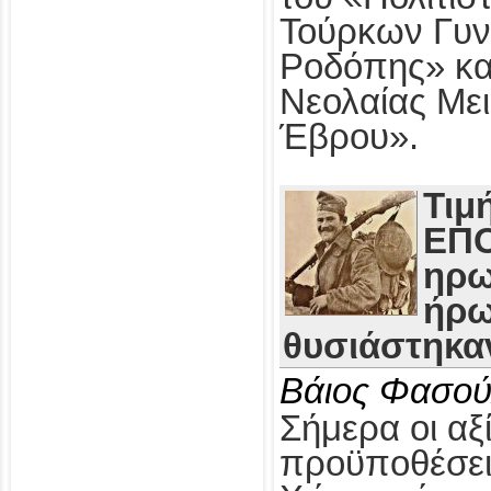
Τούρκων Γυν
Ροδόπης» κα
Νεολαίας Με
Έβρου».
Τιμ
ΕΠΟ
ηρω
ήρω
θυσιάστηκαν
Βάιος Φασού
Σήμερα οι αξί
προϋποθέσει