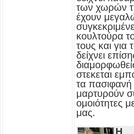
των χωρών τ
έχουν μεγαλ
συγκεκριμένε
κουλτούρα τ
τους και για
δείχνει επίσ
διαμορφωθεί
στεκεται εμπ
τα πασιφανή 
μαρτυρούν συ
ομοιότητες με
μας.
Η