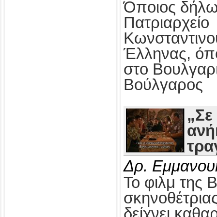
Όποιος δήλω
Πατριαρχείο
Κωνσταντινο
Έλληνας, όπ
στο Βουλγαρ
Βούλγαρος
„Σε
ανή
τρα
Δρ. Εμμανου
Το φιλμ της 
σκηνοθέτρια
δείχνει καθαρ