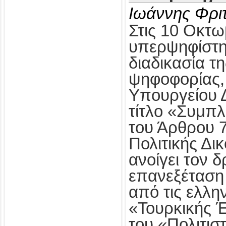
Ιωάννης Φρι
Στις 10 Οκτω
υπερψηφίστηκ
διαδικασία τ
ψηφοφορίας,
Υπουργείου Δ
τίτλο «Συμπ
του Άρθρου 
Πολιτικής Δι
ανοίγει τον δ
επανεξέταση
από τις ελλη
«Τουρκικής 
του «Πολιτισ