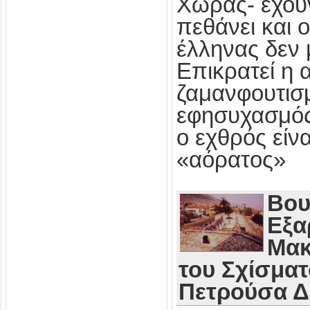
Χώρας- έχου
πεθάνει και 
έλληνας δεν 
Επικρατεί η 
ζαμανφουτισμ
εφησυχασμός
ο εχθρός εί
«αόρατος»
Βου
Εξα
Μακ
του Σχίσματ
Πετρούσα 