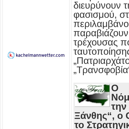
διευρύνουν τ
φασισμού, στ
περιλαμβάνο
παραβιάζουν
τρέχουσας πο
ταυτοποίησης
„Πατριαρχάτο
„Τρανσφοβία
Ο
Νόμ
την
Ξάνθης“, ο 
το Στρατηγι