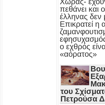
Χώρας- έχου
πεθάνει και 
έλληνας δεν 
Επικρατεί η 
ζαμανφουτισμ
εφησυχασμός
ο εχθρός εί
«αόρατος»
Βου
Εξα
Μακ
του Σχίσματ
Πετρούσα 