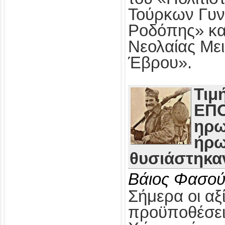
Τούρκων Γυν
Ροδόπης» κα
Νεολαίας Με
Έβρου».
Τιμ
ΕΠΟ
ηρω
ήρω
θυσιάστηκαν
Βάιος Φασού
Σήμερα οι αξί
προϋποθέσει