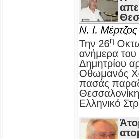
απε
Θεσ
Ν. Ι. Μέρτζος
η
Την 26
Οκτω
ανήμερα του 
Δημητρίου αρ
Οθωμανός Χα
πασάς παραδ
Θεσσαλονίκη
Ελληνικό Στρ
Άτο
ατο