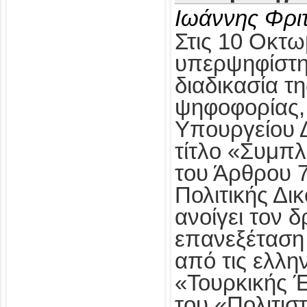
Ιωάννης Φρι
Στις 10 Οκτω
υπερψηφίστηκ
διαδικασία τ
ψηφοφορίας,
Υπουργείου Δ
τίτλο «Συμπ
του Άρθρου 
Πολιτικής Δι
ανοίγει τον δ
επανεξέταση
από τις ελλη
«Τουρκικής 
του «Πολιτισ