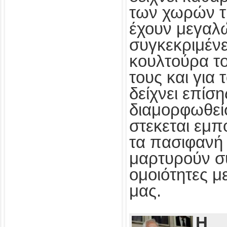
των χωρών τ
έχουν μεγαλ
συγκεκριμένε
κουλτούρα τ
τους και για
δείχνει επίσ
διαμορφωθεί
στεκεται εμπ
τα πασιφανή 
μαρτυρούν συ
ομοιότητες με
μας.
Η