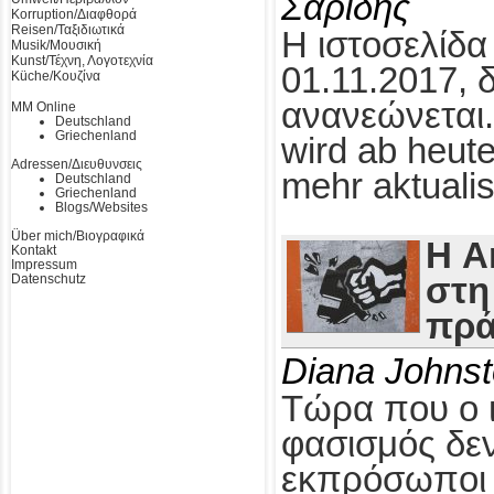
Σαρίδης
Korruption/Διαφθορά
Reisen/Ταξιδιωτικά
Η ιστοσελίδα
Musik/Μουσική
Kunst/Τέχνη, Λογοτεχνία
01.11.2017, 
Küche/Κουζίνα
ανανεώνεται.
MM Online
Deutschland
Griechenland
wird ab heute
Adressen/Διευθυνσεις
mehr aktualis
Deutschland
Griechenland
Blogs/Websites
Über mich/Βιογραφικά
Η A
Kontakt
Impressum
Datenschutz
στη
πρά
Diana Johns
Τώρα που ο 
φασισμός δεν
εκπρόσωποι τ