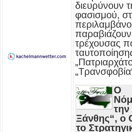
διευρύνουν τ
φασισμού, στ
περιλαμβάνο
παραβιάζουν
τρέχουσας πο
ταυτοποίησης
„Πατριαρχάτο
„Τρανσφοβία
Ο
Νόμ
την
Ξάνθης“, ο 
το Στρατηγι