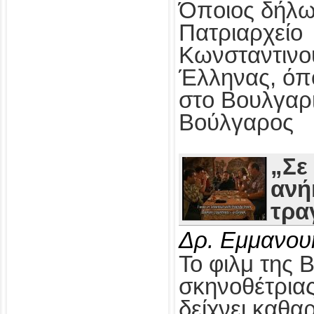
Όποιος δήλω
Πατριαρχείο
Κωνσταντινο
Έλληνας, όπ
στο Βουλγαρ
Βούλγαρος
„Σε
ανή
τρα
Δρ. Εμμανου
Το φιλμ της 
σκηνοθέτρια
δείχνει καθαρ