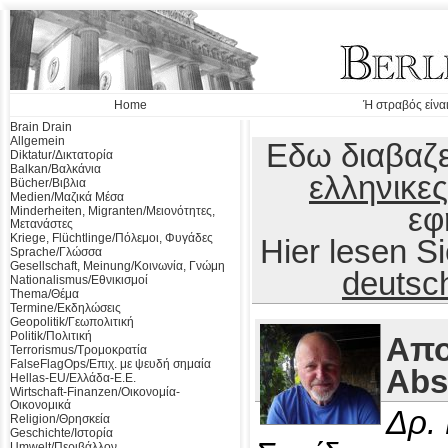
Home
Ή στραβός είναι
Brain Drain
Allgemein
Εδω διαβαζε
Diktatur/Δικτατορία
Balkan/Βαλκάνια
ελληνικες
Bücher/Βιβλια
Medien/Μαζικά Μέσα
εφ
Minderheiten, Migranten/Μειονότητες,
Μετανάστες
Kriege, Flüchtlinge/Πόλεμοι, Φυγάδες
Hier lesen 
Sprache/Γλώσσα
Gesellschaft, Meinung/Κοινωνία, Γνώμη
deutsc
Nationalismus/Εθνικισμοί
Thema/Θέμα
Termine/Εκδηλώσεις
Geopolitik/Γεωπολιτική
Politik/Πολιτική
Απο
Terrorismus/Τρομοκρατία
FalseFlagOps/Επιχ. με ψευδή σημαία
Abs
Hellas-EU/Ελλάδα-Ε.Ε.
Wirtschaft-Finanzen/Οικονομία-
Οικονομικά
Δρ.
Religion/Θρησκεία
Geschichte/Ιστορία
Umwelt/Περιβάλλον