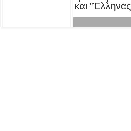
και ”Έλληνας