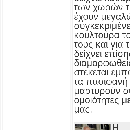
των χωρών τ
έχουν μεγαλ
συγκεκριμένε
κουλτούρα τ
τους και για
δείχνει επίσ
διαμορφωθεί
στεκεται εμπ
τα πασιφανή 
μαρτυρούν συ
ομοιότητες με
μας.
Η