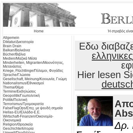
Home
Ή στραβός είναι
Allgemein
Diktatur/Δικτατορία
Εδω διαβαζε
Brain Drain
Balkan/Βαλκάνια
ελληνικες
Bücher/Βιβλια
Medien/Μαζικά Μέσα
εφ
Minderheiten, Migranten/Μειονότητες,
Μετανάστες
Kriege, Flüchtlinge/Πόλεμοι, Φυγάδες
Hier lesen 
Sprache/Γλώσσα
Gesellschaft, Meinung/Κοινωνία, Γνώμη
deutsc
Nationalismus/Εθνικισμοί
Thema/Θέμα
Termine/Εκδηλώσεις
Geopolitik/Γεωπολιτική
Politik/Πολιτική
Απο
Terrorismus/Τρομοκρατία
FalseFlagOps/Επιχ. με ψευδή σημαία
Abs
Hellas-EU/Ελλάδα-Ε.Ε.
Wirtschaft-Finanzen/Οικονομία-
Οικονομικά
Δρ.
Religion/Θρησκεία
Geschichte/Ιστορία
Umwelt/Περιβάλλον