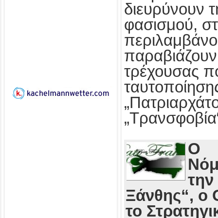
διευρύνουν τ
φασισμού, στ
περιλαμβάνο
παραβιάζουν
τρέχουσας πο
ταυτοποίησης
„Πατριαρχάτο
„Τρανσφοβία
Ο
Νόμ
την
Ξάνθης“, ο 
το Στρατηγι