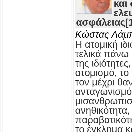
και
ελε
ασφάλειας[1
Κώστας Λάμ
Η ατομική ιδι
τελικά πάνω 
της ιδιότητες
ατομισμό, το
τον μέχρι θα
ανταγωνισμό,
μισανθρωπισ
ανηθικότητα, 
παραβατικότη
το έγκλημα κ