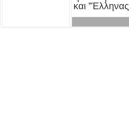
και ”Έλληνας