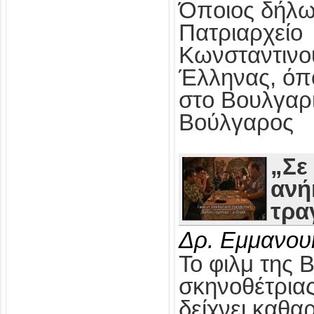
Όποιος δήλω
Πατριαρχείο
Κωνσταντινο
Έλληνας, όπ
στο Βουλγαρ
Βούλγαρος
„Σε
ανή
τρα
Δρ. Εμμανου
Το φιλμ της 
σκηνοθέτρια
δείχνει καθαρ