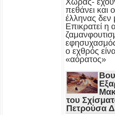
Χώρας- έχου
πεθάνει και 
έλληνας δεν 
Επικρατεί η 
ζαμανφουτισμ
εφησυχασμός
ο εχθρός εί
«αόρατος»
Βου
Εξα
Μακ
του Σχίσματ
Πετρούσα 