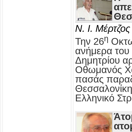
απε
Θεσ
Ν. Ι. Μέρτζος
η
Την 26
Οκτω
ανήμερα του 
Δημητρίου αρ
Οθωμανός Χα
πασάς παραδ
Θεσσαλονίκη
Ελληνικό Στρ
Άτο
ατο