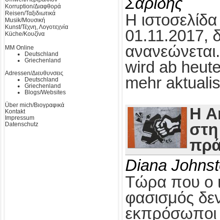
Σαρίδης
Korruption/Διαφθορά
Reisen/Ταξιδιωτικά
Η ιστοσελίδα
Musik/Μουσική
Kunst/Τέχνη, Λογοτεχνία
01.11.2017, 
Küche/Κουζίνα
ανανεώνεται.
MM Online
Deutschland
Griechenland
wird ab heute
Adressen/Διευθυνσεις
mehr aktualis
Deutschland
Griechenland
Blogs/Websites
Über mich/Βιογραφικά
Η A
Kontakt
Impressum
Datenschutz
στη
πρά
Diana Johns
Τώρα που ο 
φασισμός δεν
εκπρόσωποι τ