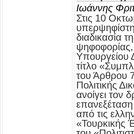
Ιωάννης Φρι
Στις 10 Οκτω
υπερψηφίστηκ
διαδικασία τ
ψηφοφορίας,
Υπουργείου Δ
τίτλο «Συμπ
του Άρθρου 
Πολιτικής Δι
ανοίγει τον δ
επανεξέταση
από τις ελλη
«Τουρκικής 
του «Πολιτισ