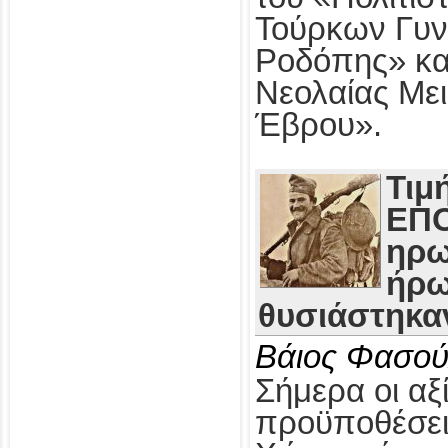
Τούρκων Γυν
Ροδόπης» κα
Νεολαίας Με
Έβρου».
Τιμ
ΕΠΟ
ηρω
ήρω
θυσιάστηκαν
Βάιος Φασού
Σήμερα οι αξί
προϋποθέσει