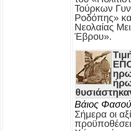
Τούρκων Γυν
Ροδόπης» κα
Νεολαίας Με
Έβρου».
Τιμ
ΕΠΟ
ηρω
ήρω
θυσιάστηκαν
Βάιος Φασού
Σήμερα οι αξί
προϋποθέσει