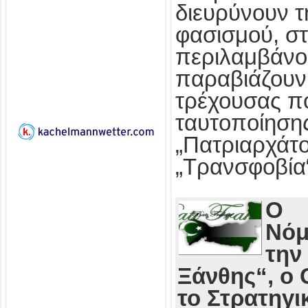
διευρύνουν τ
φασισμού, στ
περιλαμβάνο
παραβιάζουν
τρέχουσας πο
ταυτοποίησης
„Πατριαρχάτο
„Τρανσφοβία
Ο
Νόμ
την
Ξάνθης“, ο 
το Στρατηγι