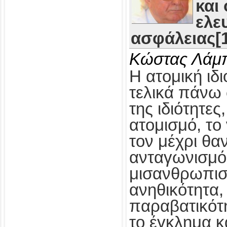
και
ελε
ασφάλειας[1
Κώστας Λάμ
Η ατομική ιδι
τελικά πάνω 
της ιδιότητες
ατομισμό, το
τον μέχρι θα
ανταγωνισμό,
μισανθρωπισ
ανηθικότητα, 
παραβατικότη
το έγκλημα κ