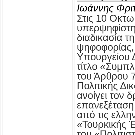
Ιωάννης Φρι
Στις 10 Οκτω
υπερψηφίστηκ
διαδικασία τ
ψηφοφορίας,
Υπουργείου Δ
τίτλο «Συμπ
του Άρθρου 
Πολιτικής Δι
ανοίγει τον δ
επανεξέταση
από τις ελλη
«Τουρκικής 
του «Πολιτισ