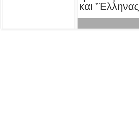
και ”Έλληνας