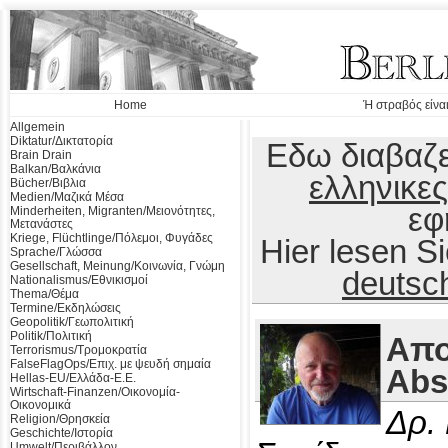
Home
Ή στραβός είναι
Allgemein
Diktatur/Δικτατορία
Εδω διαβαζε
Brain Drain
Balkan/Βαλκάνια
ελληνικες
Bücher/Βιβλια
Medien/Μαζικά Μέσα
εφ
Minderheiten, Migranten/Μειονότητες,
Μετανάστες
Kriege, Flüchtlinge/Πόλεμοι, Φυγάδες
Hier lesen 
Sprache/Γλώσσα
Gesellschaft, Meinung/Κοινωνία, Γνώμη
deutsc
Nationalismus/Εθνικισμοί
Thema/Θέμα
Termine/Εκδηλώσεις
Geopolitik/Γεωπολιτική
Politik/Πολιτική
Απο
Terrorismus/Τρομοκρατία
FalseFlagOps/Επιχ. με ψευδή σημαία
Abs
Hellas-EU/Ελλάδα-Ε.Ε.
Wirtschaft-Finanzen/Οικονομία-
Οικονομικά
Δρ.
Religion/Θρησκεία
Geschichte/Ιστορία
Umwelt/Περιβάλλον