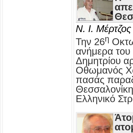
απε
Θεσ
Ν. Ι. Μέρτζος
η
Την 26
Οκτω
ανήμερα του 
Δημητρίου αρ
Οθωμανός Χα
πασάς παραδ
Θεσσαλονίκη
Ελληνικό Στρ
Άτο
ατο