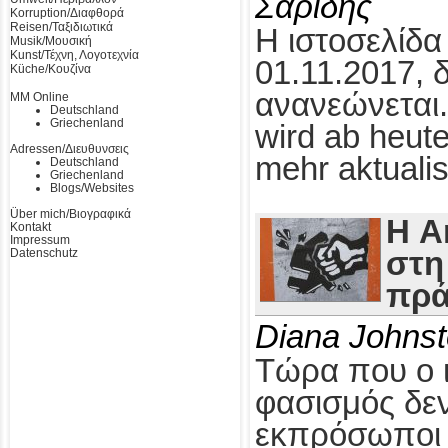
Σαρίδης
Korruption/Διαφθορά
Reisen/Ταξιδιωτικά
Η ιστοσελίδα
Musik/Μουσική
Kunst/Τέχνη, Λογοτεχνία
01.11.2017, 
Küche/Κουζίνα
ανανεώνεται.
MM Online
Deutschland
Griechenland
wird ab heute
Adressen/Διευθυνσεις
mehr aktualis
Deutschland
Griechenland
Blogs/Websites
Über mich/Βιογραφικά
Η A
Kontakt
Impressum
Datenschutz
στη
πρά
Diana Johns
Τώρα που ο 
φασισμός δεν
εκπρόσωποι τ