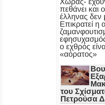
Χώρας- έχου
πεθάνει και 
έλληνας δεν 
Επικρατεί η 
ζαμανφουτισμ
εφησυχασμός
ο εχθρός εί
«αόρατος»
Βου
Εξα
Μακ
του Σχίσματ
Πετρούσα 