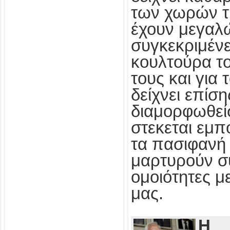
των χωρών τ
έχουν μεγαλ
συγκεκριμένε
κουλτούρα τ
τους και για
δείχνει επίσ
διαμορφωθεί
στεκεται εμπ
τα πασιφανή 
μαρτυρούν συ
ομοιότητες με
μας.
Η