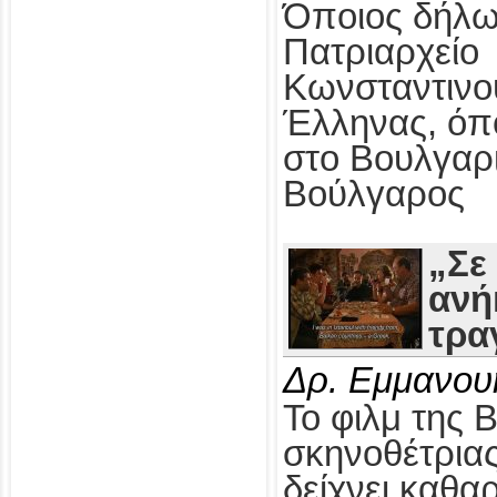
Όποιος δήλω
Πατριαρχείο
Κωνσταντινο
Έλληνας, όπ
στο Βουλγαρ
Βούλγαρος
„Σε
ανή
τρα
Δρ. Εμμανου
Το φιλμ της 
σκηνοθέτρια
δείχνει καθαρ