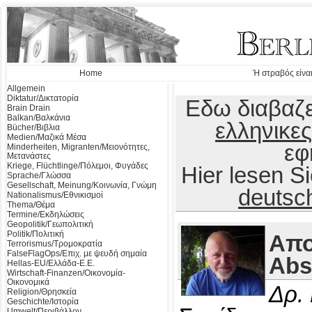
Home
Ή στραβός είναι
Allgemein
Diktatur/Δικτατορία
Εδω διαβαζε
Brain Drain
Balkan/Βαλκάνια
ελληνικες
Bücher/Βιβλια
Medien/Μαζικά Μέσα
εφ
Minderheiten, Migranten/Μειονότητες,
Μετανάστες
Kriege, Flüchtlinge/Πόλεμοι, Φυγάδες
Hier lesen 
Sprache/Γλώσσα
Gesellschaft, Meinung/Κοινωνία, Γνώμη
deutsc
Nationalismus/Εθνικισμοί
Thema/Θέμα
Termine/Εκδηλώσεις
Geopolitik/Γεωπολιτική
Politik/Πολιτική
Απο
Terrorismus/Τρομοκρατία
FalseFlagOps/Επιχ. με ψευδή σημαία
Abs
Hellas-EU/Ελλάδα-Ε.Ε.
Wirtschaft-Finanzen/Οικονομία-
Οικονομικά
Δρ.
Religion/Θρησκεία
Geschichte/Ιστορία
Umwelt/Περιβάλλον