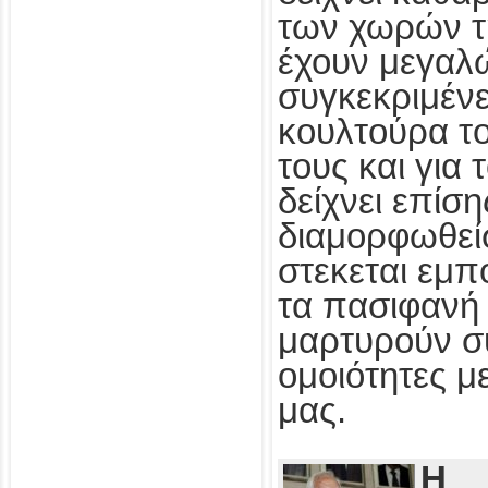
των χωρών τ
έχουν μεγαλ
συγκεκριμένε
κουλτούρα τ
τους και για
δείχνει επίσ
διαμορφωθεί
στεκεται εμπ
τα πασιφανή 
μαρτυρούν συ
ομοιότητες με
μας.
Η