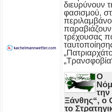
διευρύνουν τ
φασισμού, στ
περιλαμβάνο
παραβιάζουν
τρέχουσας πο
ταυτοποίησης
„Πατριαρχάτο
„Τρανσφοβία
Ο
Νόμ
την
Ξάνθης“, ο 
το Στρατηγι