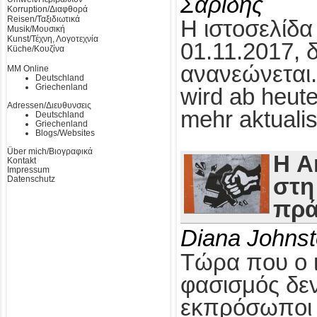
Σαρίδης
Korruption/Διαφθορά
Reisen/Ταξιδιωτικά
Η ιστοσελίδα
Musik/Μουσική
Kunst/Τέχνη, Λογοτεχνία
01.11.2017, 
Küche/Κουζίνα
ανανεώνεται.
MM Online
Deutschland
Griechenland
wird ab heute
Adressen/Διευθυνσεις
mehr aktualis
Deutschland
Griechenland
Blogs/Websites
Über mich/Βιογραφικά
Η A
Kontakt
Impressum
Datenschutz
στη
πρά
Diana Johns
Τώρα που ο 
φασισμός δεν
εκπρόσωποι τ