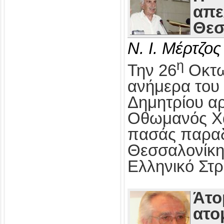
απε
Θεσ
Ν. Ι. Μέρτζος
η
Την 26
Οκτω
ανήμερα του 
Δημητρίου αρ
Οθωμανός Χα
πασάς παραδ
Θεσσαλονίκη
Ελληνικό Στρ
Άτο
ατο