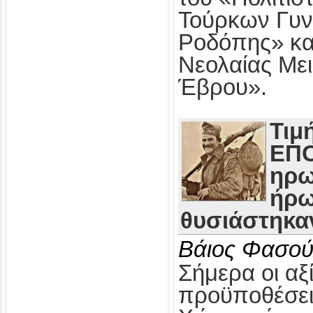
Τούρκων Γυν
Ροδόπης» κα
Νεολαίας Με
Έβρου».
Τιμ
ΕΠΟ
ηρω
ήρω
θυσιάστηκαν
Βάιος Φασού
Σήμερα οι αξί
προϋποθέσει