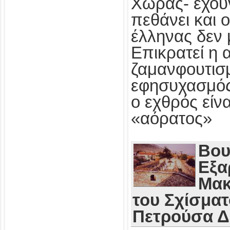
Χώρας- έχου
πεθάνει και 
έλληνας δεν 
Επικρατεί η 
ζαμανφουτισμ
εφησυχασμός
ο εχθρός εί
«αόρατος»
Βου
Εξα
Μακ
του Σχίσματ
Πετρούσα 