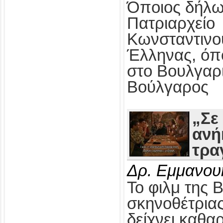
Όποιος δήλω
Πατριαρχείο
Κωνσταντινο
Έλληνας, όπ
στο Βουλγαρ
Βούλγαρος
„Σε
ανή
τρα
Δρ. Εμμανου
Το φιλμ της 
σκηνοθέτρια
δείχνει καθαρ