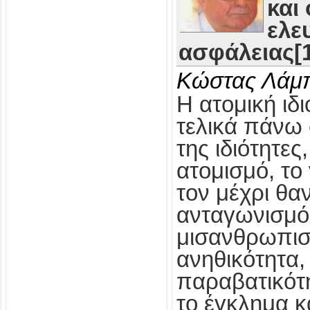
και
ελε
ασφάλειας[1
Κώστας Λάμ
Η ατομική ιδι
τελικά πάνω 
της ιδιότητες
ατομισμό, το
τον μέχρι θα
ανταγωνισμό,
μισανθρωπισ
ανηθικότητα, 
παραβατικότη
το έγκλημα κ