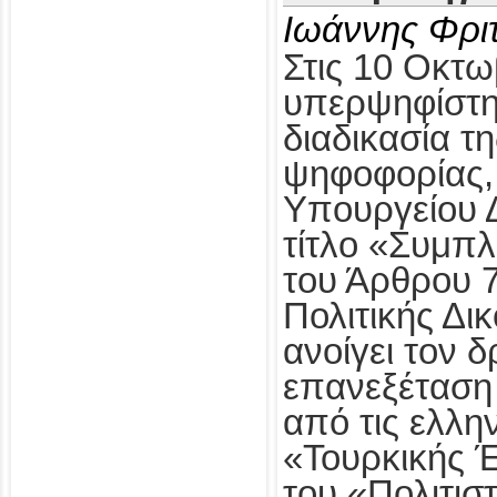
Ιωάννης Φρι
Στις 10 Οκτω
υπερψηφίστηκ
διαδικασία τ
ψηφοφορίας,
Υπουργείου Δ
τίτλο «Συμπ
του Άρθρου 
Πολιτικής Δι
ανοίγει τον δ
επανεξέταση
από τις ελλη
«Τουρκικής 
του «Πολιτισ