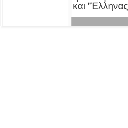
και ”Έλληνας