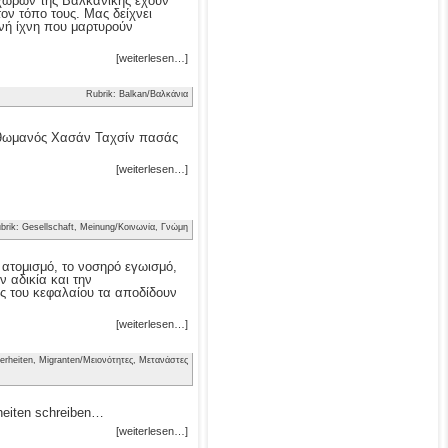
ν χωρών της Βαλκανικής έχουν
τον τόπο τους. Μας δείχνει
νή ίχνη που μαρτυρούν
[weiterlesen…]
Rubrik: Balkan/Βαλκάνια
 Οθωμανός Χασάν Ταχσίν πασάς
[weiterlesen…]
brik: Gesellschaft, Meinung/Κοινωνία, Γνώμη
ν ατομισμό, το νοσηρό εγωισμό,
 αδικία και την
ς του κεφαλαίου τα αποδίδουν
[weiterlesen…]
erheiten, Migranten/Μειονότητες, Μετανάστες
heiten schreiben…
[weiterlesen…]