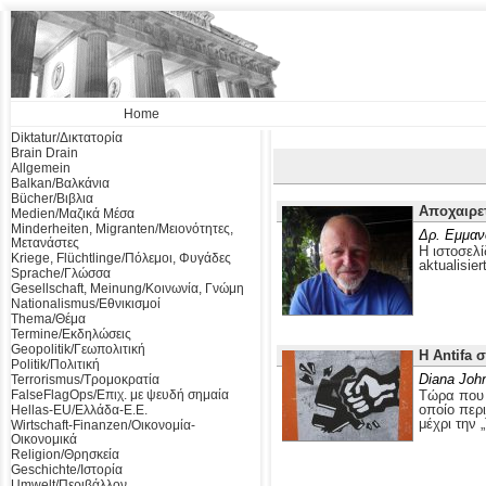
Home
Diktatur/Δικτατορία
Brain Drain
Allgemein
Balkan/Βαλκάνια
Bücher/Βιβλια
Αποχαιρε
Medien/Μαζικά Μέσα
Minderheiten, Migranten/Μειονότητες,
Δρ. Εμμαν
Μετανάστες
Η ιστοσελί
Kriege, Flüchtlinge/Πόλεμοι, Φυγάδες
aktualisier
Sprache/Γλώσσα
Gesellschaft, Meinung/Κοινωνία, Γνώμη
Nationalismus/Εθνικισμοί
Thema/Θέμα
Termine/Εκδηλώσεις
Geopolitik/Γεωπολιτική
Η Antifa 
Politik/Πολιτική
Diana Joh
Terrorismus/Τρομοκρατία
FalseFlagOps/Επιχ. με ψευδή σημαία
Τώρα που ο
οποίο περ
Hellas-EU/Ελλάδα-Ε.Ε.
μέχρι την 
Wirtschaft-Finanzen/Οικονομία-
Οικονομικά
Religion/Θρησκεία
Geschichte/Ιστορία
Umwelt/Περιβάλλον