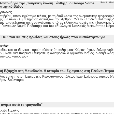
οντονή για την „τουρκική ένωση Ξάνθης“, ο George Soros
Rubrik: Mind
ρατηγικό Βάθος
ριτζαλάς
τωβρίου, υπερψηφίστηκε τελικά, με τη διαδικασία της ονομαστικής ψηφοφορί
ης, με τίτλο «Συμπλήρωση διατάξεων του Άρθρου 758 του Κώδικα Πολιτικής Δι
 την επανεξέταση της αναγνώρισης από τις ελληνικές αρχές της «Τουρκικής
ν Γυναικών Νομού Ροδόπης» και του «Συλλόγου Νεολαίας Μειονότητας Νομ
ΕΠΟΣ του 40, στις ηρωίδες και στους ήρωες που θυσιάστηκαν για
ούλας
αξίες και τα ιδανικά –προϋποθέσεις ύπαρξης μιας Χώρας- έχουν δολοφονηθεί
ν μιλάει για πατρίδα Επικρατεί η αδιαφορία· ο ζαμανφουτισμός· ο εφησυχασ
όσωπος, «αόρατος»
κή Εξαρχία στη Μακεδονία. Η ιστορία του Σχίσματος στη Πλεύνα-Πετρ
λωνε πίστη στο Πατριαρχείο Κωνσταντινουπόλεως ήταν Έλληνας, όποιος δή
ήταν Βούλγαρος
 ανήκει αυτό το τραγούδι;“
ουήλ Σαρίδης