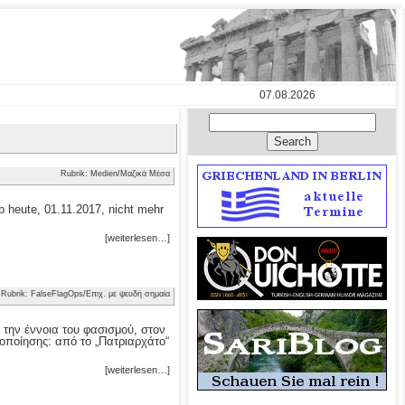
07.08.2026
Rubrik: Medien/Μαζικά Μέσα
 heute, 01.11.2017, nicht mehr
[weiterlesen…]
Rubrik: FalseFlagOps/Επιχ. με ψευδή σημαία
 την έννοια του φασισμού, στον
οποίησης: από το „Πατριαρχάτο“
[weiterlesen…]