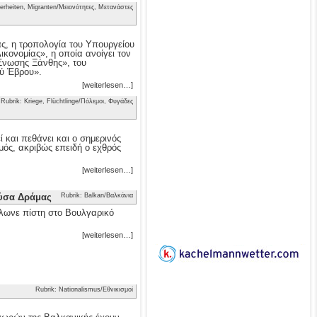
erheiten, Migranten/Μειονότητες, Μετανάστες
ας, η τροπολογία του Υπουργείου
κονομίας», η οποία ανοίγει τον
 Ένωσης Ξάνθης», του
ού Έβρου».
[weiterlesen…]
Rubrik: Kriege, Flüchtlinge/Πόλεμοι, Φυγάδες
 και πεθάνει και ο σημερινός
μός, ακριβώς επειδή ο εχθρός
[weiterlesen…]
ούσα Δράμας
Rubrik: Balkan/Βαλκάνια
λωνε πίστη στο Βουλγαρικό
[weiterlesen…]
Rubrik: Nationalismus/Εθνικισμοί