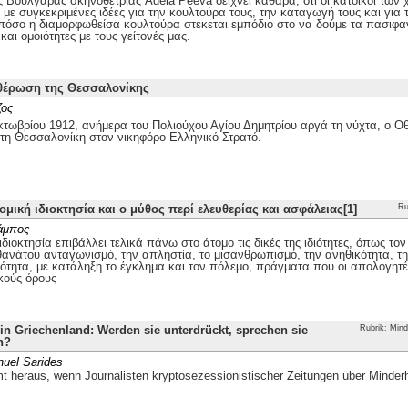
ης Βουλγάρας σκηνοθέτριας Adela Peeva δείχνει καθαρά, ότι οι κάτοικοι τω
με συγκεκριμένες ιδέες για την κουλτούρα τους, την καταγωγή τους και για 
 πόσο η διαμορφωθείσα κουλτούρα στεκεται εμπόδιο στο να δούμε τα πασιφα
και ομοιότητες με τους γείτονές μας.
θέρωση της Θεσσαλονίκης
ζος
τωβρίου 1912, ανήμερα του Πολιούχου Αγίου Δημητρίου αργά τη νύχτα, ο
 τη Θεσσαλονίκη στον νικηφόρο Ελληνικό Στρατό.
ομική ιδιοκτησία και ο μύθος περί ελευθερίας και ασφάλειας[1]
Ru
άμπος
ιδιοκτησία επιβάλλει τελικά πάνω στο άτομο τις δικές της ιδιότητες, όπως το
θανάτου ανταγωνισμό, την απληστία, το μισανθρωπισμό, την ανηθικότητα, την
ότητα, με κατάληξη το έγκλημα και τον πόλεμο, πράγματα που οι απολογητέ
κούς όρους
n Griechenland: Werden sie unterdrückt, sprechen sie
Rubrik: Mind
h?
uel Sarides
 heraus, wenn Journalisten kryptosezessionistischer Zeitungen über Minder