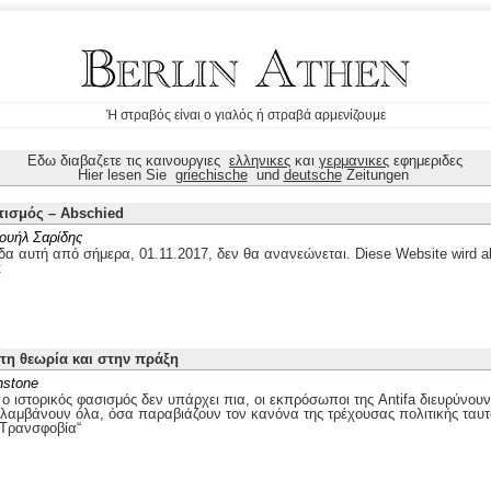
Ή στραβός είναι ο γιαλός ή στραβά αρμενίζουμε
Εδω διαβαζετε τις καινουργιες
ελληνικες
και
γερμανικες
εφημεριδες
Hier lesen Sie
griechische
und
deutsche
Zeitungen
τισμός – Abschied
ουήλ Σαρίδης
δα αυτή από σήμερα, 01.11.2017, δεν θα ανανεώνεται. Diese Website wird ab
t
στη θεωρία και στην πράξη
nstone
 ιστορικός φασισμός δεν υπάρχει πια, οι εκπρόσωποι της Antifa διευρύνουν
ιλαμβάνουν όλα, όσα παραβιάζουν τον κανόνα της τρέχουσας πολιτικής ταυτ
„Τρανσφοβία“