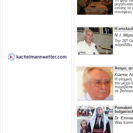
Το φιλμ τ
μεγαλώσει 
επίσης το
συνάφειες 
Η απελευ
Ν. Ι. Μέρτ
η
Την 26
Οκ
παραδίδει
Άτομο, ατ
Κώστας Λ
Η ατομική 
τον μέχρι 
παραβατικ
σε βιολογι
Pomaken i
bulgarisc
Dr. Emman
Was kommt