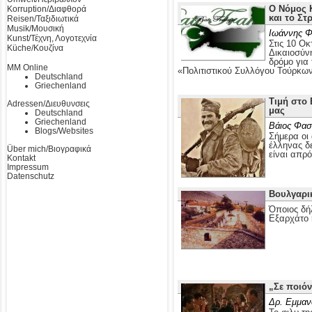
Ο Νόμος Κ
Korruption/Διαφθορά
και το Στ
Reisen/Ταξιδιωτικά
Musik/Μουσική
Ιωάννης Φ
Kunst/Τέχνη, Λογοτεχνία
Στις 10 Οκ
Küche/Κουζίνα
Δικαιοσύν
δρόμο για
MM Online
«Πολιτιστικού Συλλόγου Τούρκω
Deutschland
Griechenland
Τιμή στο 
Adressen/Διευθυνσεις
μας
Deutschland
Griechenland
Βάιος Φασ
Blogs/Websites
Σήμερα οι 
έλληνας δε
Über mich/Βιογραφικά
είναι απρ
Kontakt
Impressum
Datenschutz
Βουλγαρι
Όποιος δή
Εξαρχάτο 
„Σε ποιόν
Δρ. Εμμαν