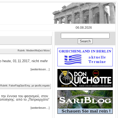
06.08.2026
Rubrik: Medien/Μαζικά Μέσα
 heute, 01.11.2017, nicht mehr
[weiterlesen…]
Rubrik: FalseFlagOps/Επιχ. με ψευδή σημαία
 την έννοια του φασισμού, στον
οποίησης: από το „Πατριαρχάτο“
[weiterlesen…]