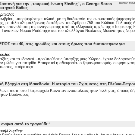
οντονή για την „τουρκική ένωση Ξάνθης“, ο George Soros
Rubrik: Mind
ρατηγικό Βάθος
ριτζαλάς
τωβρίου, υπερψηφίστηκε τελικά, με τη διαδικασία της ονομαστικής ψηφοφορί
ης, με τίτλο «Συμπλήρωση διατάξεων του Άρθρου 758 του Κώδικα Πολιτικής Δι
 την επανεξέταση της αναγνώρισης από τις ελληνικές αρχές της «Τουρκικής
ν Γυναικών Νομού Ροδόπης» και του «Συλλόγου Νεολαίας Μειονότητας Νομ
ΕΠΟΣ του 40, στις ηρωίδες και στους ήρωες που θυσιάστηκαν για
ούλας
αξίες και τα ιδανικά –προϋποθέσεις ύπαρξης μιας Χώρας- έχουν δολοφονηθεί
ν μιλάει για πατρίδα Επικρατεί η αδιαφορία· ο ζαμανφουτισμός· ο εφησυχασ
όσωπος, «αόρατος»
κή Εξαρχία στη Μακεδονία. Η ιστορία του Σχίσματος στη Πλεύνα-Πετρ
λωνε πίστη στο Πατριαρχείο Κωνσταντινουπόλεως ήταν Έλληνας, όποιος δή
ήταν Βούλγαρος
 ανήκει αυτό το τραγούδι;“
ουήλ Σαρίδης