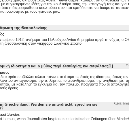
ης Βουλγάρας σκηνοθέτριας Adela Peeva δείχνει καθαρά, ότι οι κάτοικοι τω
με συγκεκριμένες ιδέες για την κουλτούρα τους, την καταγωγή τους και για 
 πόσο η διαμορφωθείσα κουλτούρα στεκεται εμπόδιο στο να δούμε τα πασιφα
και ομοιότητες με τους γείτονές μας.
θέρωση της Θεσσαλονίκης
ζος
τωβρίου 1912, ανήμερα του Πολιούχου Αγίου Δημητρίου αργά τη νύχτα, ο
 τη Θεσσαλονίκη στον νικηφόρο Ελληνικό Στρατό.
ομική ιδιοκτησία και ο μύθος περί ελευθερίας και ασφάλειας[1]
Ru
άμπος
ιδιοκτησία επιβάλλει τελικά πάνω στο άτομο τις δικές της ιδιότητες, όπως το
θανάτου ανταγωνισμό, την απληστία, το μισανθρωπισμό, την ανηθικότητα, την
ότητα, με κατάληξη το έγκλημα και τον πόλεμο, πράγματα που οι απολογητέ
κούς όρους
n Griechenland: Werden sie unterdrückt, sprechen sie
Rubrik: Mind
h?
uel Sarides
 heraus, wenn Journalisten kryptosezessionistischer Zeitungen über Minder