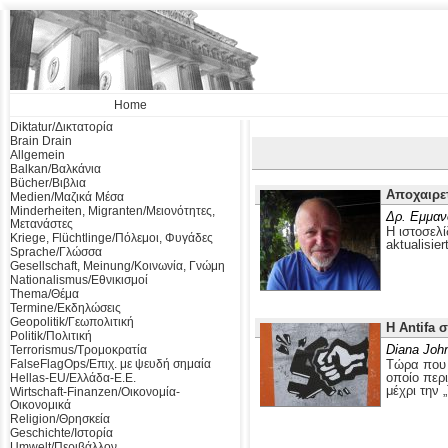
Home
Diktatur/Δικτατορία
Brain Drain
Allgemein
Balkan/Βαλκάνια
Bücher/Βιβλια
Αποχαιρε
Medien/Μαζικά Μέσα
Minderheiten, Migranten/Μειονότητες,
Δρ. Εμμαν
Μετανάστες
Η ιστοσελί
Kriege, Flüchtlinge/Πόλεμοι, Φυγάδες
aktualisier
Sprache/Γλώσσα
Gesellschaft, Meinung/Κοινωνία, Γνώμη
Nationalismus/Εθνικισμοί
Thema/Θέμα
Termine/Εκδηλώσεις
Geopolitik/Γεωπολιτική
Η Antifa 
Politik/Πολιτική
Diana Joh
Terrorismus/Τρομοκρατία
FalseFlagOps/Επιχ. με ψευδή σημαία
Τώρα που ο
οποίο περ
Hellas-EU/Ελλάδα-Ε.Ε.
μέχρι την 
Wirtschaft-Finanzen/Οικονομία-
Οικονομικά
Religion/Θρησκεία
Geschichte/Ιστορία
Umwelt/Περιβάλλον