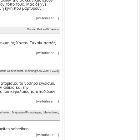
ν χωρών της Βαλκανικής έχουν
τον τόπο τους. Μας δείχνει
νή ίχνη που μαρτυρούν
[weiterlesen…]
Rubrik: Balkan/Βαλκάνια
 Οθωμανός Χασάν Ταχσίν πασάς
[weiterlesen…]
brik: Gesellschaft, Meinung/Κοινωνία, Γνώμη
ν ατομισμό, το νοσηρό εγωισμό,
 αδικία και την
ς του κεφαλαίου τα αποδίδουν
[weiterlesen…]
erheiten, Migranten/Μειονότητες, Μετανάστες
heiten schreiben…
[weiterlesen…]