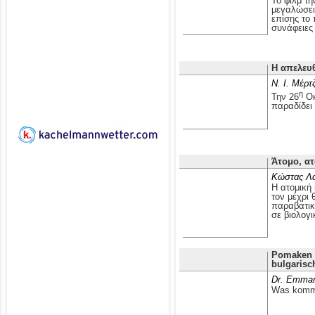
Το φιλμ τ
μεγαλώσει 
επίσης το
συνάφειες 
Η απελευ
Ν. Ι. Μέρτ
η
Την 26
Οκ
παραδίδει
Άτομο, ατ
Κώστας Λ
Η ατομική 
τον μέχρι 
παραβατικ
σε βιολογι
Pomaken i
bulgarisc
Dr. Emman
Was kommt