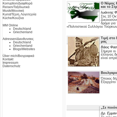
Ο Νόμος Κ
Korruption/Διαφθορά
και το Στ
Reisen/Ταξιδιωτικά
Musik/Μουσική
Ιωάννης Φ
Kunst/Τέχνη, Λογοτεχνία
Στις 10 Οκ
Küche/Κουζίνα
Δικαιοσύν
δρόμο για
MM Online
«Πολιτιστικού Συλλόγου Τούρκω
Deutschland
Griechenland
Τιμή στο 
Adressen/Διευθυνσεις
μας
Deutschland
Griechenland
Βάιος Φασ
Blogs/Websites
Σήμερα οι 
έλληνας δε
Über mich/Βιογραφικά
είναι απρ
Kontakt
Impressum
Datenschutz
Βουλγαρι
Όποιος δή
Εξαρχάτο 
„Σε ποιόν
Δρ. Εμμαν