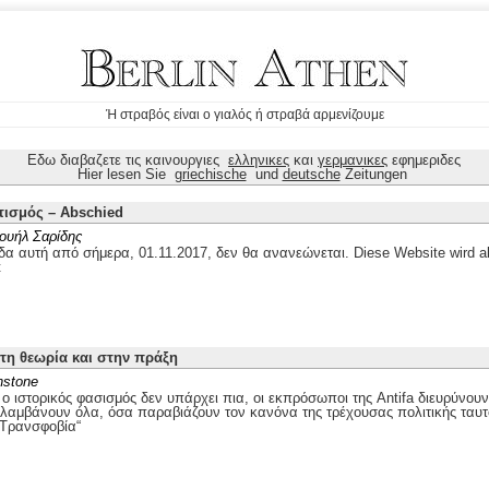
Ή στραβός είναι ο γιαλός ή στραβά αρμενίζουμε
Εδω διαβαζετε τις καινουργιες
ελληνικες
και
γερμανικες
εφημεριδες
Hier lesen Sie
griechische
und
deutsche
Zeitungen
τισμός – Abschied
ουήλ Σαρίδης
δα αυτή από σήμερα, 01.11.2017, δεν θα ανανεώνεται. Diese Website wird ab
t
στη θεωρία και στην πράξη
nstone
 ιστορικός φασισμός δεν υπάρχει πια, οι εκπρόσωποι της Antifa διευρύνουν
ιλαμβάνουν όλα, όσα παραβιάζουν τον κανόνα της τρέχουσας πολιτικής ταυτ
„Τρανσφοβία“