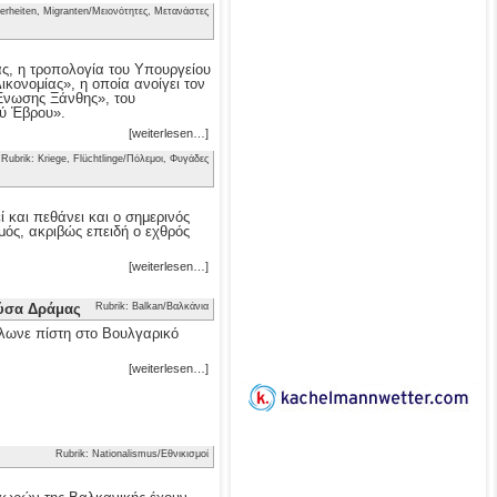
erheiten, Migranten/Μειονότητες, Μετανάστες
ας, η τροπολογία του Υπουργείου
κονομίας», η οποία ανοίγει τον
 Ένωσης Ξάνθης», του
ού Έβρου».
[weiterlesen…]
Rubrik: Kriege, Flüchtlinge/Πόλεμοι, Φυγάδες
 και πεθάνει και ο σημερινός
μός, ακριβώς επειδή ο εχθρός
[weiterlesen…]
ούσα Δράμας
Rubrik: Balkan/Βαλκάνια
λωνε πίστη στο Βουλγαρικό
[weiterlesen…]
Rubrik: Nationalismus/Εθνικισμοί