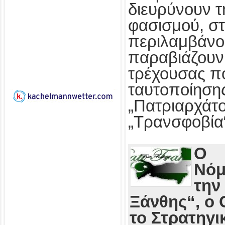
διευρύνουν τ
φασισμού, στ
περιλαμβάνο
παραβιάζουν
τρέχουσας πο
ταυτοποίησης
„Πατριαρχάτο
„Τρανσφοβία
Ο
Νόμ
την
Ξάνθης“, ο 
το Στρατηγι