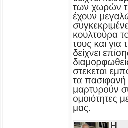
των χωρών τ
έχουν μεγαλ
συγκεκριμένε
κουλτούρα τ
τους και για
δείχνει επίσ
διαμορφωθεί
στεκεται εμπ
τα πασιφανή 
μαρτυρούν συ
ομοιότητες με
μας.
Η