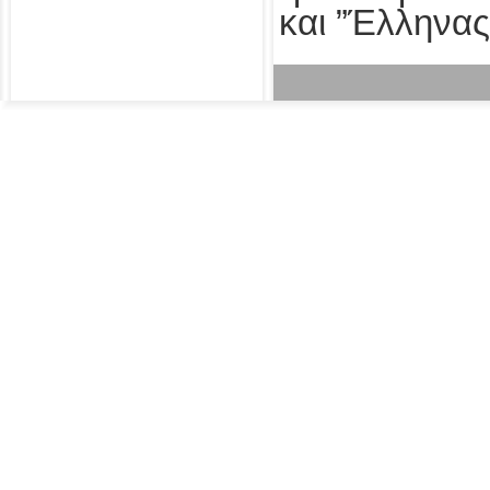
και ”Έλληνας