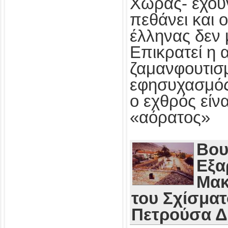
Χώρας- έχου
πεθάνει και 
έλληνας δεν 
Επικρατεί η 
ζαμανφουτισμ
εφησυχασμός
ο εχθρός εί
«αόρατος»
Βου
Εξα
Μακ
του Σχίσματ
Πετρούσα 