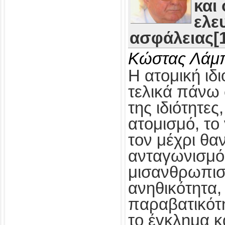
και
ελε
ασφάλειας[1
Κώστας Λάμ
Η ατομική ιδι
τελικά πάνω 
της ιδιότητες
ατομισμό, το
τον μέχρι θα
ανταγωνισμό,
μισανθρωπισ
ανηθικότητα, 
παραβατικότη
το έγκλημα κ