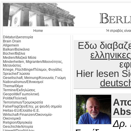
Home
Ή στραβός είναι
Diktatur/Δικτατορία
Brain Drain
Εδω διαβαζε
Allgemein
Balkan/Βαλκάνια
ελληνικες
Bücher/Βιβλια
Medien/Μαζικά Μέσα
εφ
Minderheiten, Migranten/Μειονότητες,
Μετανάστες
Kriege, Flüchtlinge/Πόλεμοι, Φυγάδες
Hier lesen 
Sprache/Γλώσσα
Gesellschaft, Meinung/Κοινωνία, Γνώμη
deutsc
Nationalismus/Εθνικισμοί
Thema/Θέμα
Termine/Εκδηλώσεις
Geopolitik/Γεωπολιτική
Politik/Πολιτική
Απο
Terrorismus/Τρομοκρατία
FalseFlagOps/Επιχ. με ψευδή σημαία
Abs
Hellas-EU/Ελλάδα-Ε.Ε.
Wirtschaft-Finanzen/Οικονομία-
Οικονομικά
Δρ.
Religion/Θρησκεία
Geschichte/Ιστορία
Umwelt/Περιβάλλον