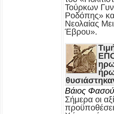
Τούρκων Γυν
Ροδόπης» κα
Νεολαίας Με
Έβρου».
Τιμ
ΕΠΟ
ηρω
ήρω
θυσιάστηκαν
Βάιος Φασού
Σήμερα οι αξί
προϋποθέσει