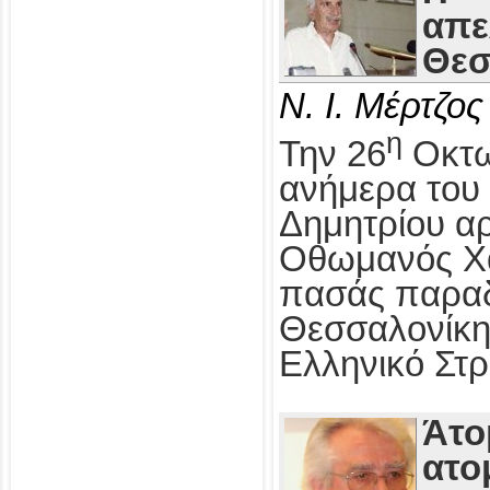
απε
Θεσ
Ν. Ι. Μέρτζος
η
Την 26
Οκτω
ανήμερα του 
Δημητρίου αρ
Οθωμανός Χα
πασάς παραδ
Θεσσαλονίκη
Ελληνικό Στρ
Άτο
ατο