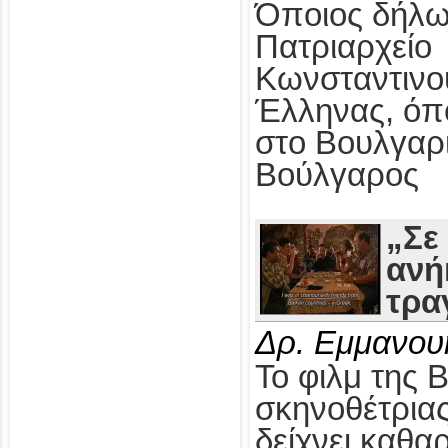
Όποιος δήλω
Πατριαρχείο
Κωνσταντινο
Έλληνας, όπ
στο Βουλγαρ
Βούλγαρος
„Σε
ανή
τρα
Δρ. Εμμανου
Το φιλμ της 
σκηνοθέτρια
δείχνει καθαρ