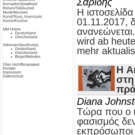
Σαρίδης
Korruption/Διαφθορά
Reisen/Ταξιδιωτικά
Η ιστοσελίδα
Musik/Μουσική
Kunst/Τέχνη, Λογοτεχνία
01.11.2017, 
Küche/Κουζίνα
ανανεώνεται.
MM Online
Deutschland
Griechenland
wird ab heute
Adressen/Διευθυνσεις
mehr aktualis
Deutschland
Griechenland
Blogs/Websites
Über mich/Βιογραφικά
Η A
Kontakt
Impressum
Datenschutz
στη
πρά
Diana Johns
Τώρα που ο 
φασισμός δεν
εκπρόσωποι τ