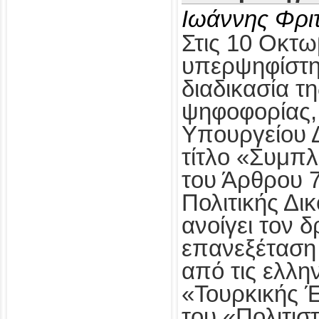
Ιωάννης Φρι
Στις 10 Οκτω
υπερψηφίστηκ
διαδικασία τ
ψηφοφορίας,
Υπουργείου Δ
τίτλο «Συμπ
του Άρθρου 
Πολιτικής Δι
ανοίγει τον δ
επανεξέταση
από τις ελλη
«Τουρκικής 
του «Πολιτισ