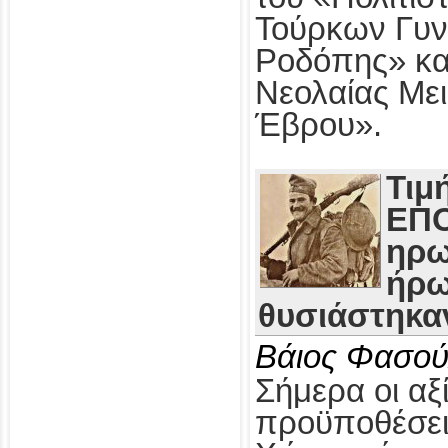
Τούρκων Γυν
Ροδόπης» κα
Νεολαίας Με
Έβρου».
Τιμ
ΕΠΟ
ηρω
ήρω
θυσιάστηκαν
Βάιος Φασού
Σήμερα οι αξί
προϋποθέσει