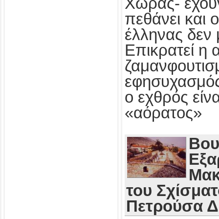
Χώρας- έχου
πεθάνει και 
έλληνας δεν 
Επικρατεί η 
ζαμανφουτισμ
εφησυχασμός
ο εχθρός εί
«αόρατος»
Βου
Εξα
Μακ
του Σχίσματ
Πετρούσα 