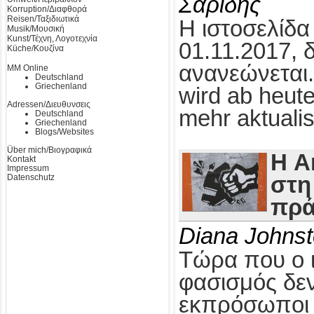
Σαρίδης
Korruption/Διαφθορά
Reisen/Ταξιδιωτικά
Η ιστοσελίδα
Musik/Μουσική
Kunst/Τέχνη, Λογοτεχνία
01.11.2017, 
Küche/Κουζίνα
ανανεώνεται.
MM Online
Deutschland
Griechenland
wird ab heute
Adressen/Διευθυνσεις
mehr aktualis
Deutschland
Griechenland
Blogs/Websites
Über mich/Βιογραφικά
Η A
Kontakt
Impressum
Datenschutz
στη
πρά
Diana Johns
Τώρα που ο 
φασισμός δεν
εκπρόσωποι τ