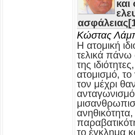
και
ελε
ασφάλειας[1
Κώστας Λάμ
Η ατομική ιδι
τελικά πάνω 
της ιδιότητες
ατομισμό, το
τον μέχρι θα
ανταγωνισμό,
μισανθρωπισ
ανηθικότητα, 
παραβατικότη
το έγκλημα κ