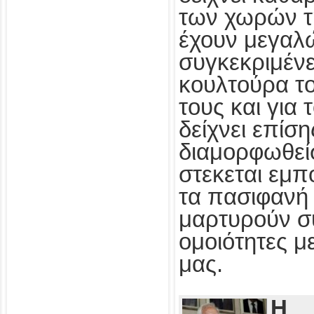
των χωρών τ
έχουν μεγαλ
συγκεκριμένε
κουλτούρα τ
τους και για
δείχνει επίσ
διαμορφωθεί
στεκεται εμπ
τα πασιφανή 
μαρτυρούν συ
ομοιότητες με
μας.
Η