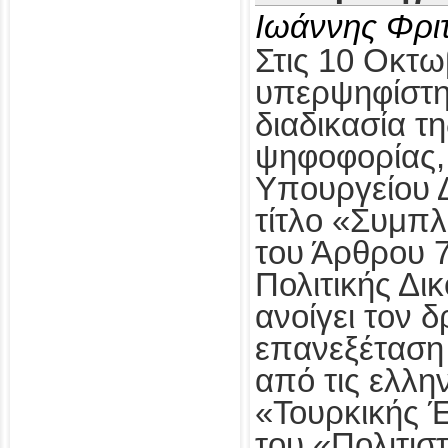
Ιωάννης Φρι
Στις 10 Οκτω
υπερψηφίστηκ
διαδικασία τ
ψηφοφορίας,
Υπουργείου Δ
τίτλο «Συμπ
του Άρθρου 
Πολιτικής Δι
ανοίγει τον δ
επανεξέταση
από τις ελλη
«Τουρκικής 
του «Πολιτισ