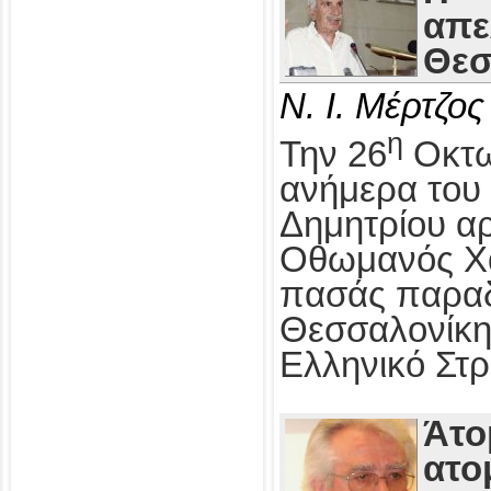
απε
Θεσ
Ν. Ι. Μέρτζος
η
Την 26
Οκτω
ανήμερα του 
Δημητρίου αρ
Οθωμανός Χα
πασάς παραδ
Θεσσαλονίκη
Ελληνικό Στρ
Άτο
ατο