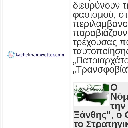
διευρύνουν τ
φασισμού, στ
περιλαμβάνο
παραβιάζουν
τρέχουσας πο
ταυτοποίησης
„Πατριαρχάτο
„Τρανσφοβία
Ο
Νόμ
την
Ξάνθης“, ο 
το Στρατηγι