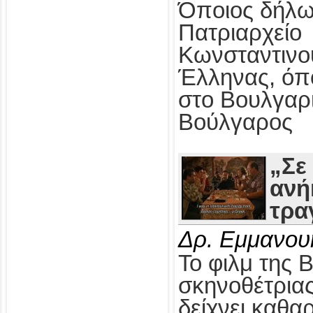
Όποιος δήλω
Πατριαρχείο
Κωνσταντινο
Έλληνας, όπ
στο Βουλγαρ
Βούλγαρος
„Σε
ανή
τρα
Δρ. Εμμανου
Το φιλμ της 
σκηνοθέτρια
δείχνει καθαρ