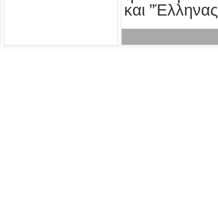
και ”Έλληνας