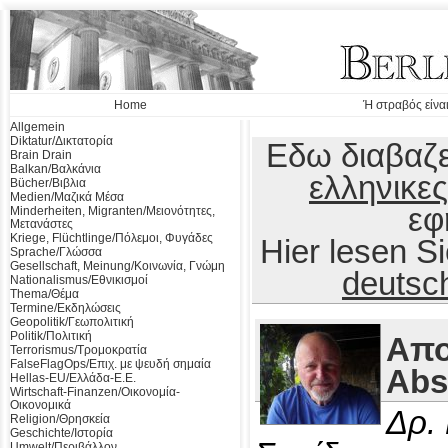
Home
Ή στραβός είναι
Allgemein
Diktatur/Δικτατορία
Εδω διαβαζε
Brain Drain
Balkan/Βαλκάνια
ελληνικες
Bücher/Βιβλια
Medien/Μαζικά Μέσα
εφ
Minderheiten, Migranten/Μειονότητες,
Μετανάστες
Kriege, Flüchtlinge/Πόλεμοι, Φυγάδες
Hier lesen 
Sprache/Γλώσσα
Gesellschaft, Meinung/Κοινωνία, Γνώμη
deutsc
Nationalismus/Εθνικισμοί
Thema/Θέμα
Termine/Εκδηλώσεις
Geopolitik/Γεωπολιτική
Politik/Πολιτική
Απο
Terrorismus/Τρομοκρατία
FalseFlagOps/Επιχ. με ψευδή σημαία
Abs
Hellas-EU/Ελλάδα-Ε.Ε.
Wirtschaft-Finanzen/Οικονομία-
Οικονομικά
Δρ.
Religion/Θρησκεία
Geschichte/Ιστορία
Umwelt/Περιβάλλον