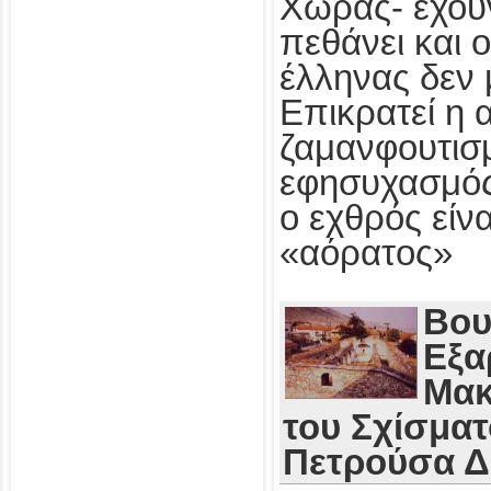
Χώρας- έχου
πεθάνει και 
έλληνας δεν 
Επικρατεί η 
ζαμανφουτισμ
εφησυχασμός
ο εχθρός εί
«αόρατος»
Βου
Εξα
Μακ
του Σχίσματ
Πετρούσα 