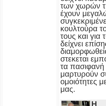
των χωρών τ
έχουν μεγαλ
συγκεκριμένε
κουλτούρα τ
τους και για
δείχνει επίσ
διαμορφωθεί
στεκεται εμπ
τα πασιφανή 
μαρτυρούν συ
ομοιότητες με
μας.
Η