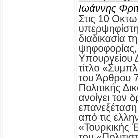
Ιωάννης Φρι
Στις 10 Οκτω
υπερψηφίστηκ
διαδικασία τ
ψηφοφορίας,
Υπουργείου Δ
τίτλο «Συμπ
του Άρθρου 
Πολιτικής Δι
ανοίγει τον δ
επανεξέταση
από τις ελλη
«Τουρκικής 
του «Πολιτισ