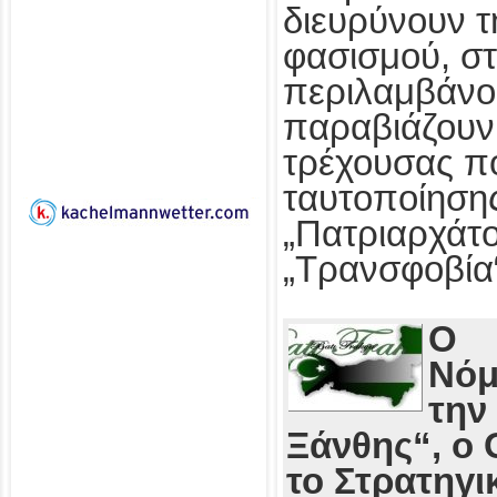
διευρύνουν τ
φασισμού, στ
περιλαμβάνο
παραβιάζουν
τρέχουσας πο
ταυτοποίησης
„Πατριαρχάτο
„Τρανσφοβία
Ο
Νόμ
την
Ξάνθης“, ο 
το Στρατηγι