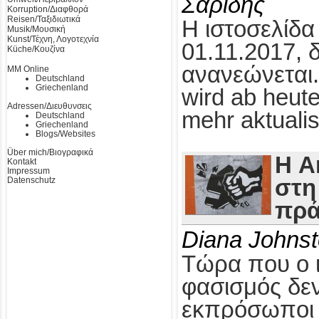
Σαρίδης
Korruption/Διαφθορά
Reisen/Ταξιδιωτικά
Η ιστοσελίδα
Musik/Μουσική
Kunst/Τέχνη, Λογοτεχνία
01.11.2017, 
Küche/Κουζίνα
ανανεώνεται.
MM Online
Deutschland
Griechenland
wird ab heute
Adressen/Διευθυνσεις
mehr aktualis
Deutschland
Griechenland
Blogs/Websites
Über mich/Βιογραφικά
Η A
Kontakt
Impressum
Datenschutz
στη
πρά
Diana Johns
Τώρα που ο 
φασισμός δεν
εκπρόσωποι τ