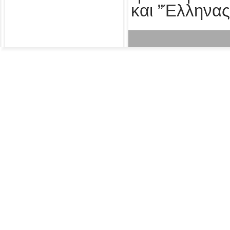
και ”Έλληνας