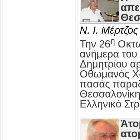
απε
Θεσ
Ν. Ι. Μέρτζος
η
Την 26
Οκτω
ανήμερα του 
Δημητρίου αρ
Οθωμανός Χα
πασάς παραδ
Θεσσαλονίκη
Ελληνικό Στρ
Άτο
ατο