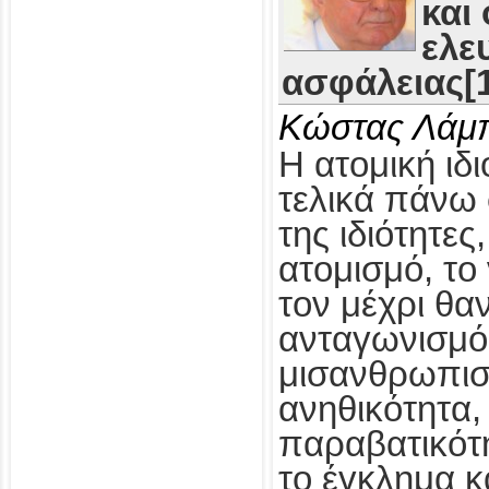
και
ελε
ασφάλειας[1
Κώστας Λάμ
Η ατομική ιδι
τελικά πάνω 
της ιδιότητες
ατομισμό, το
τον μέχρι θα
ανταγωνισμό,
μισανθρωπισ
ανηθικότητα, 
παραβατικότη
το έγκλημα κ