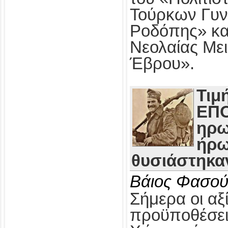
Τούρκων Γυν
Ροδόπης» κα
Νεολαίας Με
Έβρου».
Τιμ
ΕΠΟ
ηρω
ήρω
θυσιάστηκαν
Βάιος Φασού
Σήμερα οι αξί
προϋποθέσει