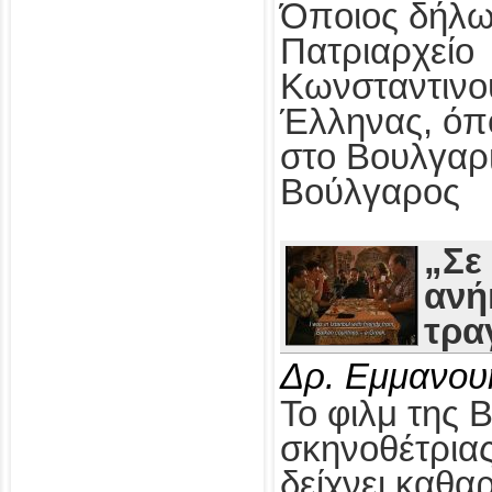
Όποιος δήλω
Πατριαρχείο
Κωνσταντινο
Έλληνας, όπ
στο Βουλγαρ
Βούλγαρος
„Σε
ανή
τρα
Δρ. Εμμανου
Το φιλμ της 
σκηνοθέτρια
δείχνει καθαρ