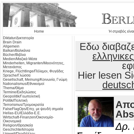
Home
Ή στραβός είναι
Diktatur/Δικτατορία
Brain Drain
Εδω διαβαζε
Allgemein
Balkan/Βαλκάνια
ελληνικες
Bücher/Βιβλια
Medien/Μαζικά Μέσα
εφ
Minderheiten, Migranten/Μειονότητες,
Μετανάστες
Kriege, Flüchtlinge/Πόλεμοι, Φυγάδες
Hier lesen 
Sprache/Γλώσσα
Gesellschaft, Meinung/Κοινωνία, Γνώμη
deutsc
Nationalismus/Εθνικισμοί
Thema/Θέμα
Termine/Εκδηλώσεις
Geopolitik/Γεωπολιτική
Politik/Πολιτική
Απο
Terrorismus/Τρομοκρατία
FalseFlagOps/Επιχ. με ψευδή σημαία
Abs
Hellas-EU/Ελλάδα-Ε.Ε.
Wirtschaft-Finanzen/Οικονομία-
Οικονομικά
Δρ.
Religion/Θρησκεία
Geschichte/Ιστορία
Umwelt/Περιβάλλον