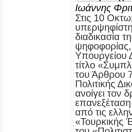
Ιωάννης Φρι
Στις 10 Οκτω
υπερψηφίστηκ
διαδικασία τ
ψηφοφορίας,
Υπουργείου Δ
τίτλο «Συμπ
του Άρθρου 
Πολιτικής Δι
ανοίγει τον δ
επανεξέταση
από τις ελλη
«Τουρκικής 
του «Πολιτισ