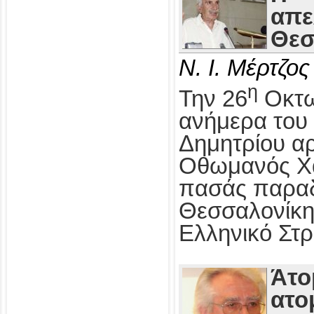
απε
Θεσ
Ν. Ι. Μέρτζος
η
Την 26
Οκτω
ανήμερα του 
Δημητρίου αρ
Οθωμανός Χα
πασάς παραδ
Θεσσαλονίκη
Ελληνικό Στρ
Άτο
ατο