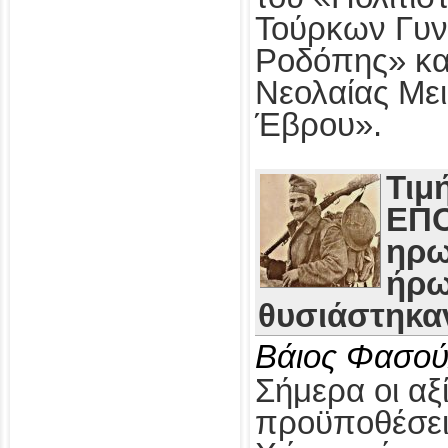
Τούρκων Γυν
Ροδόπης» κα
Νεολαίας Με
Έβρου».
Τιμ
ΕΠΟ
ηρω
ήρω
θυσιάστηκαν
Βάιος Φασού
Σήμερα οι αξί
προϋποθέσει