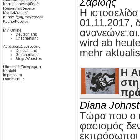
Σαρίδης
Korruption/Διαφθορά
Reisen/Ταξιδιωτικά
Η ιστοσελίδα
Musik/Μουσική
Kunst/Τέχνη, Λογοτεχνία
01.11.2017, 
Küche/Κουζίνα
ανανεώνεται.
MM Online
Deutschland
Griechenland
wird ab heute
Adressen/Διευθυνσεις
mehr aktualis
Deutschland
Griechenland
Blogs/Websites
Über mich/Βιογραφικά
Η A
Kontakt
Impressum
Datenschutz
στη
πρά
Diana Johns
Τώρα που ο 
φασισμός δεν
εκπρόσωποι τ