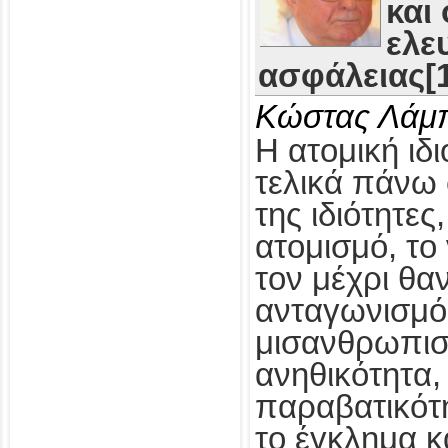
και
ελε
ασφάλειας[1
Κώστας Λάμ
Η ατομική ιδι
τελικά πάνω 
της ιδιότητες
ατομισμό, το
τον μέχρι θα
ανταγωνισμό,
μισανθρωπισ
ανηθικότητα, 
παραβατικότη
το έγκλημα κ