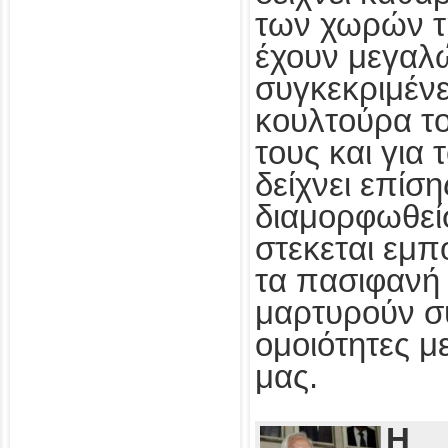
των χωρών τ
έχουν μεγαλ
συγκεκριμένε
κουλτούρα τ
τους και για
δείχνει επίσ
διαμορφωθεί
στεκεται εμπ
τα πασιφανή 
μαρτυρούν συ
ομοιότητες με
μας.
Η