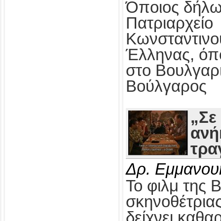
Όποιος δήλω
Πατριαρχείο
Κωνσταντινο
Έλληνας, όπ
στο Βουλγαρ
Βούλγαρος
„Σε
ανή
τρα
Δρ. Εμμανου
Το φιλμ της 
σκηνοθέτρια
δείχνει καθαρ