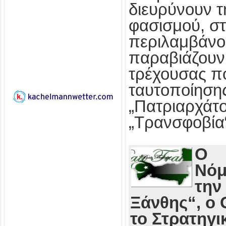
διευρύνουν τ
φασισμού, στ
περιλαμβάνο
παραβιάζουν
τρέχουσας πο
ταυτοποίησης
„Πατριαρχάτο
„Τρανσφοβία
Ο
Νόμ
την
Ξάνθης“, ο 
το Στρατηγι