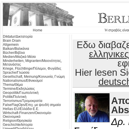
Home
Ή στραβός είναι
Diktatur/Δικτατορία
Brain Drain
Εδω διαβαζε
Allgemein
Balkan/Βαλκάνια
ελληνικες
Bücher/Βιβλια
Medien/Μαζικά Μέσα
εφ
Minderheiten, Migranten/Μειονότητες,
Μετανάστες
Kriege, Flüchtlinge/Πόλεμοι, Φυγάδες
Hier lesen 
Sprache/Γλώσσα
Gesellschaft, Meinung/Κοινωνία, Γνώμη
deutsc
Nationalismus/Εθνικισμοί
Thema/Θέμα
Termine/Εκδηλώσεις
Geopolitik/Γεωπολιτική
Politik/Πολιτική
Απο
Terrorismus/Τρομοκρατία
FalseFlagOps/Επιχ. με ψευδή σημαία
Abs
Hellas-EU/Ελλάδα-Ε.Ε.
Wirtschaft-Finanzen/Οικονομία-
Οικονομικά
Δρ.
Religion/Θρησκεία
Geschichte/Ιστορία
Umwelt/Περιβάλλον