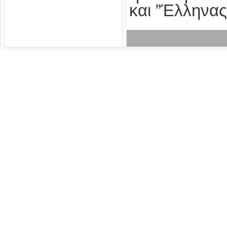
και ”Έλληνας