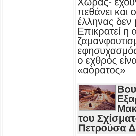
Χώρας- έχου
πεθάνει και 
έλληνας δεν 
Επικρατεί η 
ζαμανφουτισμ
εφησυχασμός
ο εχθρός εί
«αόρατος»
Βου
Εξα
Μακ
του Σχίσματ
Πετρούσα 