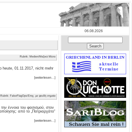
06.08.2026
Rubrik: Medien/Μαζικά Μέσα
 heute, 01.11.2017, nicht mehr
[weiterlesen…]
Rubrik: FalseFlagOps/Επιχ. με ψευδή σημαία
 την έννοια του φασισμού, στον
οποίησης: από το „Πατριαρχάτο“
[weiterlesen…]