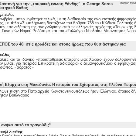
οντονή για την „τουρκική ένωση Ξάνθης“, ο George Soros
Rubrik: Mind
ρατηγικό Βάθος
ριτζαλάς
τωβρίου, υπερψηφίστηκε τελικά, με τη διαδικασία της ονομαστικής ψηφοφορί
ης, με τίτλο «Συμπλήρωση διατάξεων του Άρθρου 758 του Κώδικα Πολιτικής Δι
 την επανεξέταση της αναγνώρισης από τις ελληνικές αρχές της «Τουρκικής
ν Γυναικών Νομού Ροδόπης» και του «Συλλόγου Νεολαίας Μειονότητας Νομ
ΕΠΟΣ του 40, στις ηρωίδες και στους ήρωες που θυσιάστηκαν για
ούλας
αξίες και τα ιδανικά –προϋποθέσεις ύπαρξης μιας Χώρας- έχουν δολοφονηθεί
ν μιλάει για πατρίδα Επικρατεί η αδιαφορία· ο ζαμανφουτισμός· ο εφησυχασ
όσωπος, «αόρατος»
κή Εξαρχία στη Μακεδονία. Η ιστορία του Σχίσματος στη Πλεύνα-Πετρ
λωνε πίστη στο Πατριαρχείο Κωνσταντινουπόλεως ήταν Έλληνας, όποιος δή
ήταν Βούλγαρος
 ανήκει αυτό το τραγούδι;“
ουήλ Σαρίδης