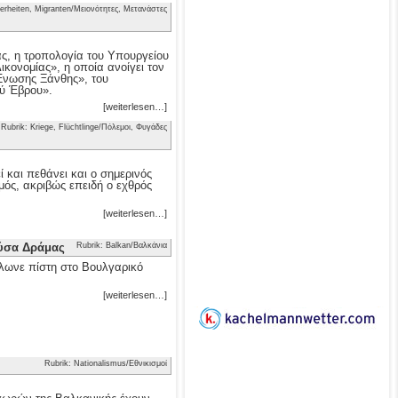
erheiten, Migranten/Μειονότητες, Μετανάστες
ας, η τροπολογία του Υπουργείου
κονομίας», η οποία ανοίγει τον
 Ένωσης Ξάνθης», του
ού Έβρου».
[weiterlesen…]
Rubrik: Kriege, Flüchtlinge/Πόλεμοι, Φυγάδες
 και πεθάνει και ο σημερινός
μός, ακριβώς επειδή ο εχθρός
[weiterlesen…]
ούσα Δράμας
Rubrik: Balkan/Βαλκάνια
λωνε πίστη στο Βουλγαρικό
[weiterlesen…]
Rubrik: Nationalismus/Εθνικισμοί