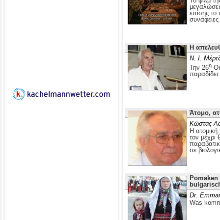
Το φιλμ τ
μεγαλώσει 
επίσης το
συνάφειες 
Η απελευ
Ν. Ι. Μέρτ
η
Την 26
Οκ
παραδίδει
Άτομο, ατ
Κώστας Λ
Η ατομική 
τον μέχρι 
παραβατικ
σε βιολογι
Pomaken i
bulgarisc
Dr. Emman
Was kommt