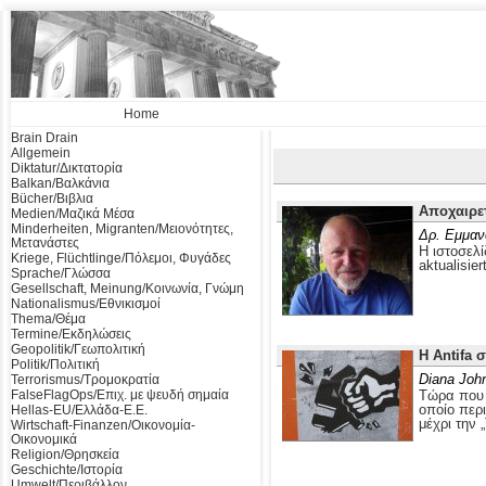
Home
Brain Drain
Allgemein
Diktatur/Δικτατορία
Balkan/Βαλκάνια
Bücher/Βιβλια
Αποχαιρε
Medien/Μαζικά Μέσα
Minderheiten, Migranten/Μειονότητες,
Δρ. Εμμαν
Μετανάστες
Η ιστοσελί
Kriege, Flüchtlinge/Πόλεμοι, Φυγάδες
aktualisier
Sprache/Γλώσσα
Gesellschaft, Meinung/Κοινωνία, Γνώμη
Nationalismus/Εθνικισμοί
Thema/Θέμα
Termine/Εκδηλώσεις
Geopolitik/Γεωπολιτική
Η Antifa 
Politik/Πολιτική
Diana Joh
Terrorismus/Τρομοκρατία
FalseFlagOps/Επιχ. με ψευδή σημαία
Τώρα που ο
οποίο περ
Hellas-EU/Ελλάδα-Ε.Ε.
μέχρι την 
Wirtschaft-Finanzen/Οικονομία-
Οικονομικά
Religion/Θρησκεία
Geschichte/Ιστορία
Umwelt/Περιβάλλον