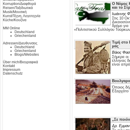
Ο Νόμος Κ
Korruption/Διαφθορά
και το Στ
Reisen/Ταξιδιωτικά
Musik/Μουσική
Ιωάννης Φ
Kunst/Τέχνη, Λογοτεχνία
Στις 10 Οκ
Küche/Κουζίνα
Δικαιοσύν
δρόμο για
MM Online
«Πολιτιστικού Συλλόγου Τούρκω
Deutschland
Griechenland
Τιμή στο 
Adressen/Διευθυνσεις
μας
Deutschland
Griechenland
Βάιος Φασ
Blogs/Websites
Σήμερα οι 
έλληνας δε
Über mich/Βιογραφικά
είναι απρ
Kontakt
Impressum
Datenschutz
Βουλγαρι
Όποιος δή
Εξαρχάτο 
„Σε ποιόν
Δρ. Εμμαν