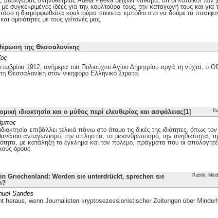
ης Βουλγάρας σκηνοθέτριας Adela Peeva δείχνει καθαρά, ότι οι κάτοικοι τω
με συγκεκριμένες ιδέες για την κουλτούρα τους, την καταγωγή τους και για 
 πόσο η διαμορφωθείσα κουλτούρα στεκεται εμπόδιο στο να δούμε τα πασιφα
και ομοιότητες με τους γείτονές μας.
θέρωση της Θεσσαλονίκης
ζος
τωβρίου 1912, ανήμερα του Πολιούχου Αγίου Δημητρίου αργά τη νύχτα, ο
 τη Θεσσαλονίκη στον νικηφόρο Ελληνικό Στρατό.
ομική ιδιοκτησία και ο μύθος περί ελευθερίας και ασφάλειας[1]
Ru
άμπος
ιδιοκτησία επιβάλλει τελικά πάνω στο άτομο τις δικές της ιδιότητες, όπως το
θανάτου ανταγωνισμό, την απληστία, το μισανθρωπισμό, την ανηθικότητα, την
ότητα, με κατάληξη το έγκλημα και τον πόλεμο, πράγματα που οι απολογητέ
κούς όρους
n Griechenland: Werden sie unterdrückt, sprechen sie
Rubrik: Mind
h?
uel Sarides
 heraus, wenn Journalisten kryptosezessionistischer Zeitungen über Minder