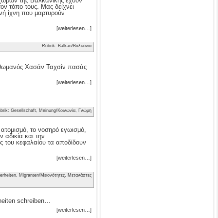
ν χωρών της Βαλκανικής έχουν
τον τόπο τους. Μας δείχνει
νή ίχνη που μαρτυρούν
[weiterlesen…]
Rubrik: Balkan/Βαλκάνια
 Οθωμανός Χασάν Ταχσίν πασάς
[weiterlesen…]
brik: Gesellschaft, Meinung/Κοινωνία, Γνώμη
ν ατομισμό, το νοσηρό εγωισμό,
 αδικία και την
ς του κεφαλαίου τα αποδίδουν
[weiterlesen…]
erheiten, Migranten/Μειονότητες, Μετανάστες
heiten schreiben…
[weiterlesen…]