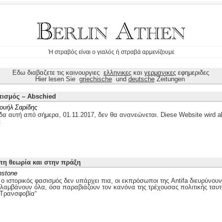
Ή στραβός είναι ο γιαλός ή στραβά αρμενίζουμε
Εδω διαβαζετε τις καινουργιες
ελληνικες
και
γερμανικες
εφημεριδες
Hier lesen Sie
griechische
und
deutsche
Zeitungen
τισμός – Abschied
ουήλ Σαρίδης
δα αυτή από σήμερα, 01.11.2017, δεν θα ανανεώνεται. Diese Website wird ab
t
στη θεωρία και στην πράξη
nstone
 ιστορικός φασισμός δεν υπάρχει πια, οι εκπρόσωποι της Antifa διευρύνουν
ιλαμβάνουν όλα, όσα παραβιάζουν τον κανόνα της τρέχουσας πολιτικής ταυτ
„Τρανσφοβία“