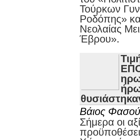
Τούρκων Γυν
Ροδόπης» κα
Νεολαίας Με
Έβρου».
Τιμ
ΕΠΟ
ηρω
ήρω
θυσιάστηκαν
Βάιος Φασού
Σήμερα οι αξί
προϋποθέσει