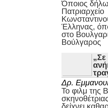
Όποιος δήλω
Πατριαρχείο
Κωνσταντινο
Έλληνας, όπ
στο Βουλγαρ
Βούλγαρος
„Σε
ανή
τρα
Δρ. Εμμανου
Το φιλμ της 
σκηνοθέτρια
δείχνει καθαρ