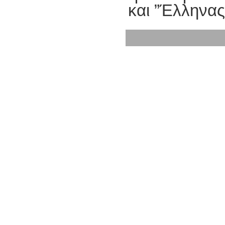
και ”Έλληνας