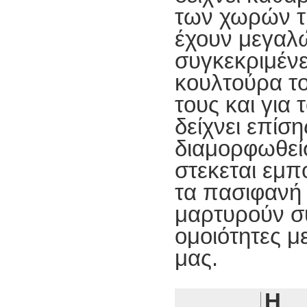
των χωρών τ
έχουν μεγαλ
συγκεκριμένε
κουλτούρα τ
τους και για
δείχνει επίσ
διαμορφωθεί
στεκεται εμπ
τα πασιφανή 
μαρτυρούν συ
ομοιότητες με
μας.
Η