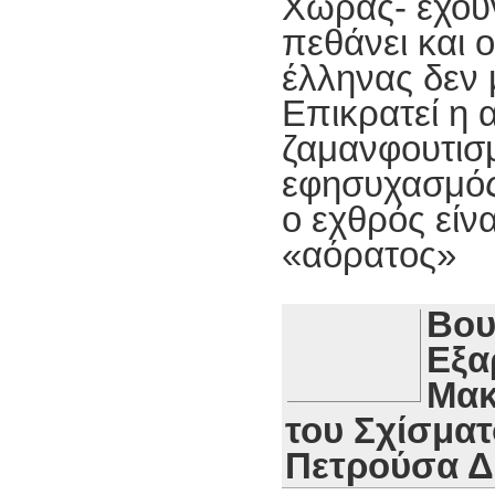
Χώρας- έχου
πεθάνει και 
έλληνας δεν 
Επικρατεί η 
ζαμανφουτισμ
εφησυχασμός
ο εχθρός εί
«αόρατος»
Βου
Εξα
Μακ
του Σχίσματ
Πετρούσα 