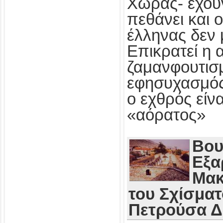
Χώρας- έχου
πεθάνει και 
έλληνας δεν 
Επικρατεί η 
ζαμανφουτισμ
εφησυχασμός
ο εχθρός εί
«αόρατος»
Βου
Εξα
Μακ
του Σχίσματ
Πετρούσα 