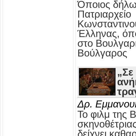
Όποιος δήλω
Πατριαρχείο
Κωνσταντινο
Έλληνας, όπ
στο Βουλγαρ
Βούλγαρος
„Σε
ανή
τρα
Δρ. Εμμανου
Το φιλμ της 
σκηνοθέτρια
δείχνει καθαρ