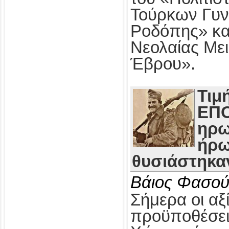
Τούρκων Γυν
Ροδόπης» κα
Νεολαίας Με
Έβρου».
Τιμ
ΕΠΟ
ηρω
ήρω
θυσιάστηκαν
Βάιος Φασού
Σήμερα οι αξί
προϋποθέσει