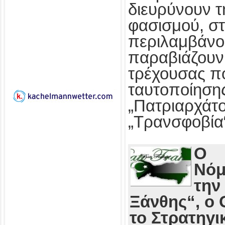
διευρύνουν τ
φασισμού, στ
περιλαμβάνο
παραβιάζουν
τρέχουσας πο
ταυτοποίησης
„Πατριαρχάτο
„Τρανσφοβία
Ο
Νόμ
την
Ξάνθης“, ο 
το Στρατηγι