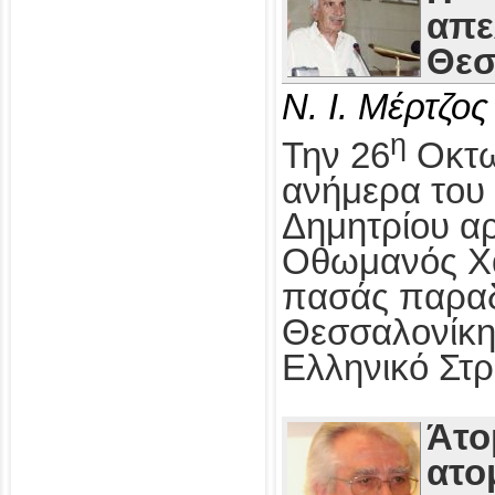
απε
Θεσ
Ν. Ι. Μέρτζος
η
Την 26
Οκτω
ανήμερα του 
Δημητρίου αρ
Οθωμανός Χα
πασάς παραδ
Θεσσαλονίκη
Ελληνικό Στρ
Άτο
ατο