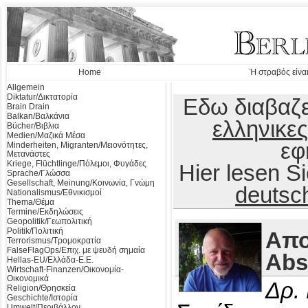
Home
Ή στραβός είναι
Allgemein
Diktatur/Δικτατορία
Εδω διαβαζε
Brain Drain
Balkan/Βαλκάνια
ελληνικες
Bücher/Βιβλια
Medien/Μαζικά Μέσα
εφ
Minderheiten, Migranten/Μειονότητες,
Μετανάστες
Kriege, Flüchtlinge/Πόλεμοι, Φυγάδες
Hier lesen 
Sprache/Γλώσσα
Gesellschaft, Meinung/Κοινωνία, Γνώμη
deutsc
Nationalismus/Εθνικισμοί
Thema/Θέμα
Termine/Εκδηλώσεις
Geopolitik/Γεωπολιτική
Politik/Πολιτική
Απο
Terrorismus/Τρομοκρατία
FalseFlagOps/Επιχ. με ψευδή σημαία
Abs
Hellas-EU/Ελλάδα-Ε.Ε.
Wirtschaft-Finanzen/Οικονομία-
Οικονομικά
Δρ.
Religion/Θρησκεία
Geschichte/Ιστορία
Umwelt/Περιβάλλον