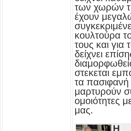
των χωρών τ
έχουν μεγαλ
συγκεκριμένε
κουλτούρα τ
τους και για
δείχνει επίσ
διαμορφωθεί
στεκεται εμπ
τα πασιφανή 
μαρτυρούν συ
ομοιότητες με
μας.
Η