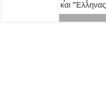
και ”Έλληνας