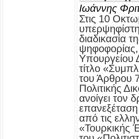
Ιωάννης Φρι
Στις 10 Οκτω
υπερψηφίστηκ
διαδικασία τ
ψηφοφορίας,
Υπουργείου Δ
τίτλο «Συμπ
του Άρθρου 
Πολιτικής Δι
ανοίγει τον δ
επανεξέταση
από τις ελλη
«Τουρκικής 
του «Πολιτισ