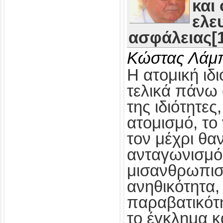
και
ελε
ασφάλειας[1
Κώστας Λάμ
Η ατομική ιδι
τελικά πάνω 
της ιδιότητες
ατομισμό, το
τον μέχρι θα
ανταγωνισμό,
μισανθρωπισ
ανηθικότητα, 
παραβατικότη
το έγκλημα κ