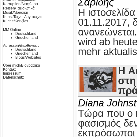
Σαρίδης
Korruption/Διαφθορά
Reisen/Ταξιδιωτικά
Η ιστοσελίδα
Musik/Μουσική
Kunst/Τέχνη, Λογοτεχνία
01.11.2017, 
Küche/Κουζίνα
ανανεώνεται.
MM Online
Deutschland
Griechenland
wird ab heute
Adressen/Διευθυνσεις
mehr aktualis
Deutschland
Griechenland
Blogs/Websites
Über mich/Βιογραφικά
Η A
Kontakt
Impressum
Datenschutz
στη
πρά
Diana Johns
Τώρα που ο 
φασισμός δεν
εκπρόσωποι τ