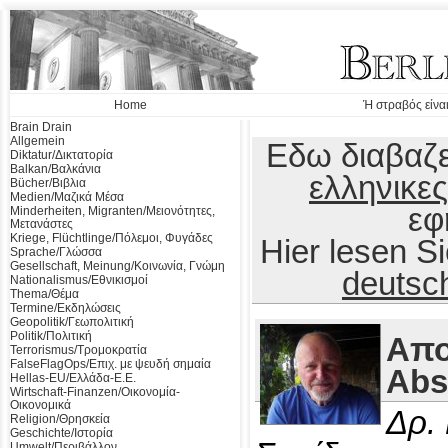
Home
Ή στραβός είναι
Brain Drain
Allgemein
Εδω διαβαζε
Diktatur/Δικτατορία
Balkan/Βαλκάνια
ελληνικες
Bücher/Βιβλια
Medien/Μαζικά Μέσα
εφ
Minderheiten, Migranten/Μειονότητες,
Μετανάστες
Kriege, Flüchtlinge/Πόλεμοι, Φυγάδες
Hier lesen 
Sprache/Γλώσσα
Gesellschaft, Meinung/Κοινωνία, Γνώμη
deutsc
Nationalismus/Εθνικισμοί
Thema/Θέμα
Termine/Εκδηλώσεις
Geopolitik/Γεωπολιτική
Politik/Πολιτική
Απο
Terrorismus/Τρομοκρατία
FalseFlagOps/Επιχ. με ψευδή σημαία
Abs
Hellas-EU/Ελλάδα-Ε.Ε.
Wirtschaft-Finanzen/Οικονομία-
Οικονομικά
Δρ.
Religion/Θρησκεία
Geschichte/Ιστορία
Umwelt/Περιβάλλον