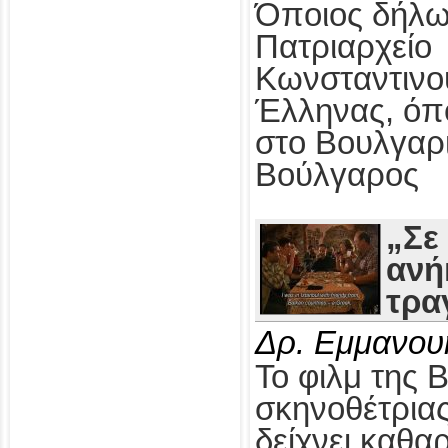
Όποιος δήλω
Πατριαρχείο
Κωνσταντινο
Έλληνας, όπ
στο Βουλγαρ
Βούλγαρος
„Σε
ανή
τρα
Δρ. Εμμανου
Το φιλμ της 
σκηνοθέτρια
δείχνει καθαρ