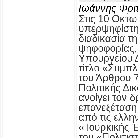
Ιωάννης Φρι
Στις 10 Οκτω
υπερψηφίστηκ
διαδικασία τ
ψηφοφορίας,
Υπουργείου Δ
τίτλο «Συμπ
του Άρθρου 
Πολιτικής Δι
ανοίγει τον δ
επανεξέταση
από τις ελλη
«Τουρκικής 
του «Πολιτισ