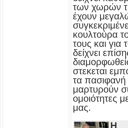
των χωρών τ
έχουν μεγαλ
συγκεκριμένε
κουλτούρα τ
τους και για
δείχνει επίσ
διαμορφωθεί
στεκεται εμπ
τα πασιφανή 
μαρτυρούν συ
ομοιότητες με
μας.
Η