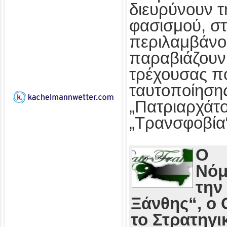
διευρύνουν τ
φασισμού, στ
περιλαμβάνο
παραβιάζουν
τρέχουσας πο
ταυτοποίησης
„Πατριαρχάτο
„Τρανσφοβία
Ο
Νόμ
την
Ξάνθης“, ο 
το Στρατηγι