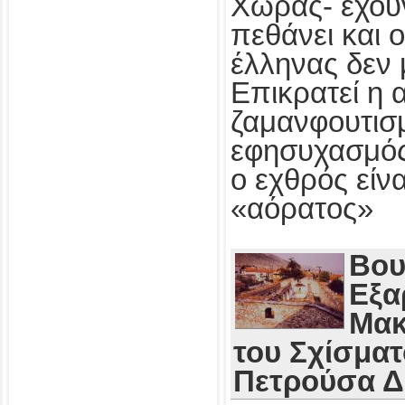
Χώρας- έχου
πεθάνει και 
έλληνας δεν 
Επικρατεί η 
ζαμανφουτισμ
εφησυχασμός
ο εχθρός εί
«αόρατος»
Βου
Εξα
Μακ
του Σχίσματ
Πετρούσα 