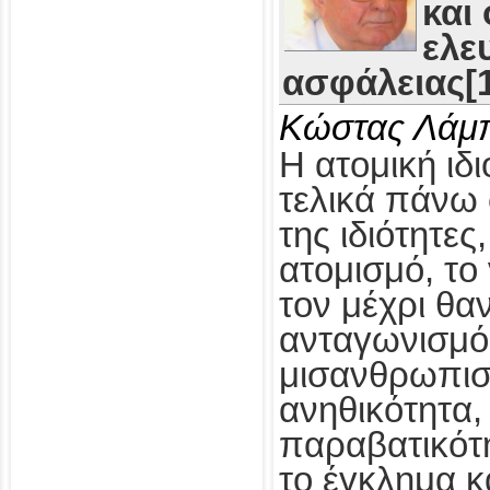
και
ελε
ασφάλειας[1
Κώστας Λάμ
Η ατομική ιδι
τελικά πάνω 
της ιδιότητες
ατομισμό, το
τον μέχρι θα
ανταγωνισμό,
μισανθρωπισ
ανηθικότητα, 
παραβατικότη
το έγκλημα κ