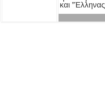
και ”Έλληνας