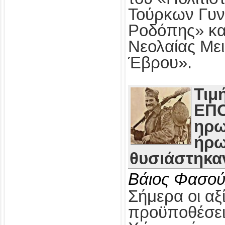
Τούρκων Γυν
Ροδόπης» κα
Νεολαίας Με
Έβρου».
Τιμ
ΕΠΟ
ηρω
ήρω
θυσιάστηκαν
Βάιος Φασού
Σήμερα οι αξί
προϋποθέσει