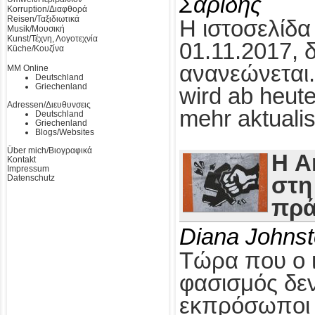
Σαρίδης
Korruption/Διαφθορά
Reisen/Ταξιδιωτικά
Η ιστοσελίδα
Musik/Μουσική
Kunst/Τέχνη, Λογοτεχνία
01.11.2017, 
Küche/Κουζίνα
ανανεώνεται.
MM Online
Deutschland
Griechenland
wird ab heute
Adressen/Διευθυνσεις
mehr aktualis
Deutschland
Griechenland
Blogs/Websites
Über mich/Βιογραφικά
Η A
Kontakt
Impressum
Datenschutz
στη
πρά
Diana Johns
Τώρα που ο 
φασισμός δεν
εκπρόσωποι τ