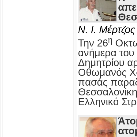
απε
Θεσ
Ν. Ι. Μέρτζος
η
Την 26
Οκτω
ανήμερα του 
Δημητρίου αρ
Οθωμανός Χα
πασάς παραδ
Θεσσαλονίκη
Ελληνικό Στρ
Άτο
ατο