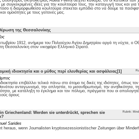
ης Βουλγάρας σκηνοθέτριας Adela Peeva δείχνει καθαρά, ότι οι κάτοικοι τω
με συγκεκριμένες ιδέες για την κουλτούρα τους, την καταγωγή τους και για 
 πόσο η διαμορφωθείσα κουλτούρα στεκεται εμπόδιο στο να δούμε τα πασιφα
και ομοιότητες με τους γείτονές μας.
θέρωση της Θεσσαλονίκης
ζος
τωβρίου 1912, ανήμερα του Πολιούχου Αγίου Δημητρίου αργά τη νύχτα, ο
 τη Θεσσαλονίκη στον νικηφόρο Ελληνικό Στρατό.
ομική ιδιοκτησία και ο μύθος περί ελευθερίας και ασφάλειας[1]
Ru
άμπος
ιδιοκτησία επιβάλλει τελικά πάνω στο άτομο τις δικές της ιδιότητες, όπως το
θανάτου ανταγωνισμό, την απληστία, το μισανθρωπισμό, την ανηθικότητα, την
ότητα, με κατάληξη το έγκλημα και τον πόλεμο, πράγματα που οι απολογητέ
κούς όρους
n Griechenland: Werden sie unterdrückt, sprechen sie
Rubrik: Mind
h?
uel Sarides
 heraus, wenn Journalisten kryptosezessionistischer Zeitungen über Minder