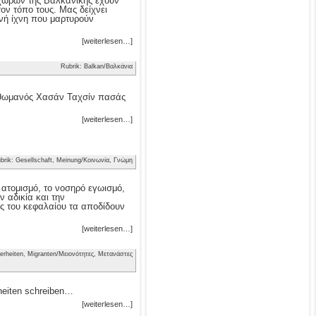
ν χωρών της Βαλκανικής έχουν
τον τόπο τους. Μας δείχνει
νή ίχνη που μαρτυρούν
[weiterlesen…]
Rubrik: Balkan/Βαλκάνια
 Οθωμανός Χασάν Ταχσίν πασάς
[weiterlesen…]
brik: Gesellschaft, Meinung/Κοινωνία, Γνώμη
ν ατομισμό, το νοσηρό εγωισμό,
 αδικία και την
ς του κεφαλαίου τα αποδίδουν
[weiterlesen…]
erheiten, Migranten/Μειονότητες, Μετανάστες
heiten schreiben…
[weiterlesen…]