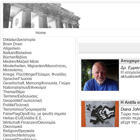
Home
Diktatur/Δικτατορία
Brain Drain
Allgemein
Balkan/Βαλκάνια
Bücher/Βιβλια
Αποχαιρε
Medien/Μαζικά Μέσα
Minderheiten, Migranten/Μειονότητες,
Δρ. Εμμαν
Μετανάστες
Η ιστοσελί
Kriege, Flüchtlinge/Πόλεμοι, Φυγάδες
aktualisier
Sprache/Γλώσσα
Gesellschaft, Meinung/Κοινωνία, Γνώμη
Nationalismus/Εθνικισμοί
Thema/Θέμα
Termine/Εκδηλώσεις
Geopolitik/Γεωπολιτική
Η Antifa 
Politik/Πολιτική
Diana Joh
Terrorismus/Τρομοκρατία
FalseFlagOps/Επιχ. με ψευδή σημαία
Τώρα που ο
οποίο περ
Hellas-EU/Ελλάδα-Ε.Ε.
μέχρι την 
Wirtschaft-Finanzen/Οικονομία-
Οικονομικά
Religion/Θρησκεία
Geschichte/Ιστορία
Umwelt/Περιβάλλον