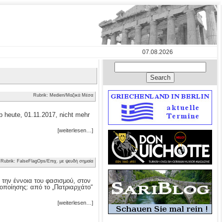
07.08.2026
Rubrik: Medien/Μαζικά Μέσα
 heute, 01.11.2017, nicht mehr
[weiterlesen…]
Rubrik: FalseFlagOps/Επιχ. με ψευδή σημαία
 την έννοια του φασισμού, στον
οποίησης: από το „Πατριαρχάτο“
[weiterlesen…]