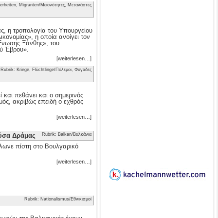
erheiten, Migranten/Μειονότητες, Μετανάστες
ας, η τροπολογία του Υπουργείου
κονομίας», η οποία ανοίγει τον
 Ένωσης Ξάνθης», του
ού Έβρου».
[weiterlesen…]
Rubrik: Kriege, Flüchtlinge/Πόλεμοι, Φυγάδες
 και πεθάνει και ο σημερινός
μός, ακριβώς επειδή ο εχθρός
[weiterlesen…]
ούσα Δράμας
Rubrik: Balkan/Βαλκάνια
λωνε πίστη στο Βουλγαρικό
[weiterlesen…]
Rubrik: Nationalismus/Εθνικισμοί