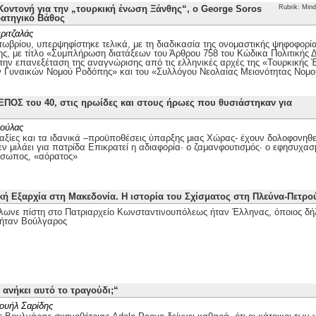
οντονή για την „τουρκική ένωση Ξάνθης“, ο George Soros
Rubrik: Mind
ρατηγικό Βάθος
ριτζαλάς
τωβρίου, υπερψηφίστηκε τελικά, με τη διαδικασία της ονομαστικής ψηφοφορί
ης, με τίτλο «Συμπλήρωση διατάξεων του Άρθρου 758 του Κώδικα Πολιτικής Δι
 την επανεξέταση της αναγνώρισης από τις ελληνικές αρχές της «Τουρκικής
ν Γυναικών Νομού Ροδόπης» και του «Συλλόγου Νεολαίας Μειονότητας Νομ
ΕΠΟΣ του 40, στις ηρωίδες και στους ήρωες που θυσιάστηκαν για
ούλας
αξίες και τα ιδανικά –προϋποθέσεις ύπαρξης μιας Χώρας- έχουν δολοφονηθεί
ν μιλάει για πατρίδα Επικρατεί η αδιαφορία· ο ζαμανφουτισμός· ο εφησυχασ
όσωπος, «αόρατος»
κή Εξαρχία στη Μακεδονία. Η ιστορία του Σχίσματος στη Πλεύνα-Πετρ
λωνε πίστη στο Πατριαρχείο Κωνσταντινουπόλεως ήταν Έλληνας, όποιος δή
ήταν Βούλγαρος
 ανήκει αυτό το τραγούδι;“
ουήλ Σαρίδης