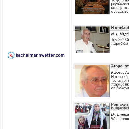
Το φιλμ τ
μεγαλώσει 
επίσης το
συνάφειες 
Η απελευ
Ν. Ι. Μέρτ
η
Την 26
Οκ
παραδίδει
Άτομο, ατ
Κώστας Λ
Η ατομική 
τον μέχρι 
παραβατικ
σε βιολογι
Pomaken i
bulgarisc
Dr. Emman
Was kommt