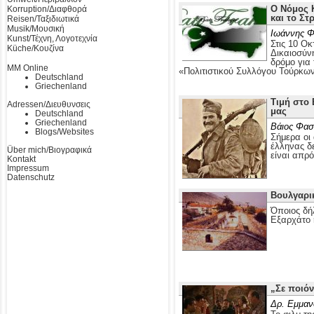
Ο Νόμος Κ
Korruption/Διαφθορά
και το Στ
Reisen/Ταξιδιωτικά
Musik/Μουσική
Ιωάννης Φ
Kunst/Τέχνη, Λογοτεχνία
Στις 10 Οκ
Küche/Κουζίνα
Δικαιοσύν
δρόμο για
MM Online
«Πολιτιστικού Συλλόγου Τούρκω
Deutschland
Griechenland
Τιμή στο 
Adressen/Διευθυνσεις
μας
Deutschland
Griechenland
Βάιος Φασ
Blogs/Websites
Σήμερα οι 
έλληνας δε
Über mich/Βιογραφικά
είναι απρ
Kontakt
Impressum
Datenschutz
Βουλγαρι
Όποιος δή
Εξαρχάτο 
„Σε ποιόν
Δρ. Εμμαν