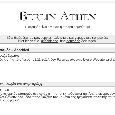
Ή στραβός είναι ο γιαλός ή στραβά αρμενίζουμε
Εδω διαβαζετε τις καινουργιες
ελληνικες
και
γερμανικες
εφημεριδες
Hier lesen Sie
griechische
und
deutsche
Zeitungen
τισμός – Abschied
ουήλ Σαρίδης
δα αυτή από σήμερα, 01.11.2017, δεν θα ανανεώνεται. Diese Website wird ab
t
στη θεωρία και στην πράξη
nstone
 ιστορικός φασισμός δεν υπάρχει πια, οι εκπρόσωποι της Antifa διευρύνουν
ιλαμβάνουν όλα, όσα παραβιάζουν τον κανόνα της τρέχουσας πολιτικής ταυτ
„Τρανσφοβία“