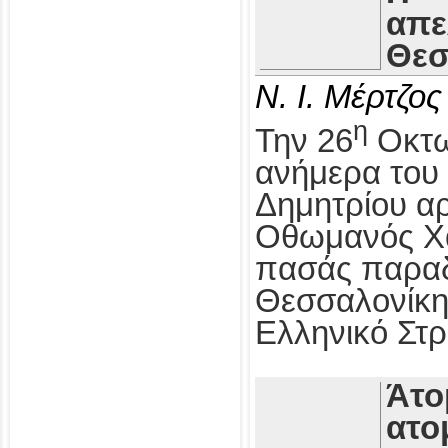
απε
Θεσ
Ν. Ι. Μέρτζος
η
Την 26
Οκτω
ανήμερα του 
Δημητρίου αρ
Οθωμανός Χα
πασάς παραδ
Θεσσαλονίκη
Ελληνικό Στρ
Άτο
ατο