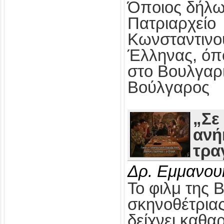
Όποιος δήλω
Πατριαρχείο
Κωνσταντινο
Έλληνας, όπ
στο Βουλγαρ
Βούλγαρος
„Σε
ανή
τρα
Δρ. Εμμανου
Το φιλμ της 
σκηνοθέτρια
δείχνει καθαρ