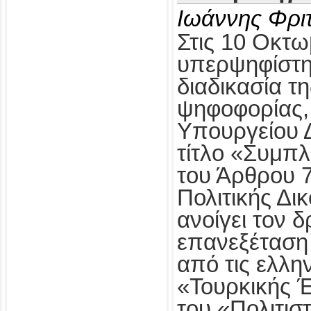
Ιωάννης Φρι
Στις 10 Οκτω
υπερψηφίστηκ
διαδικασία τ
ψηφοφορίας,
Υπουργείου Δ
τίτλο «Συμπ
του Άρθρου 
Πολιτικής Δι
ανοίγει τον δ
επανεξέταση
από τις ελλη
«Τουρκικής 
του «Πολιτισ