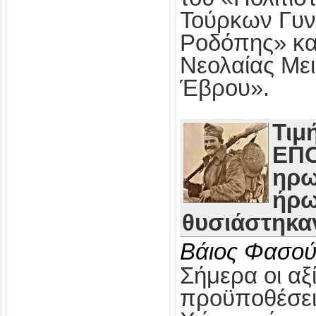
Τούρκων Γυν
Ροδόπης» κα
Νεολαίας Με
Έβρου».
Τιμ
ΕΠΟ
ηρω
ήρω
θυσιάστηκαν
Βάιος Φασού
Σήμερα οι αξί
προϋποθέσει