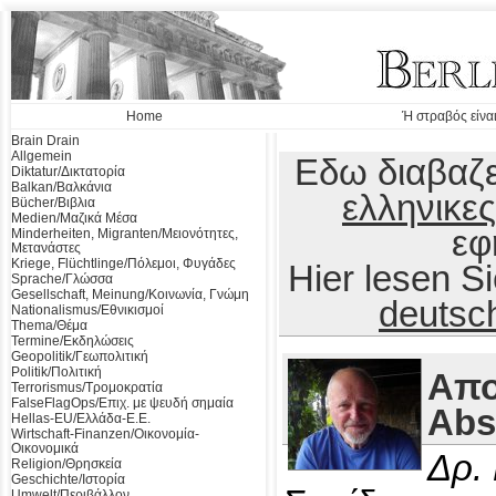
Home
Ή στραβός είναι
Brain Drain
Allgemein
Εδω διαβαζε
Diktatur/Δικτατορία
Balkan/Βαλκάνια
ελληνικες
Bücher/Βιβλια
Medien/Μαζικά Μέσα
εφ
Minderheiten, Migranten/Μειονότητες,
Μετανάστες
Kriege, Flüchtlinge/Πόλεμοι, Φυγάδες
Hier lesen 
Sprache/Γλώσσα
Gesellschaft, Meinung/Κοινωνία, Γνώμη
deutsc
Nationalismus/Εθνικισμοί
Thema/Θέμα
Termine/Εκδηλώσεις
Geopolitik/Γεωπολιτική
Politik/Πολιτική
Απο
Terrorismus/Τρομοκρατία
FalseFlagOps/Επιχ. με ψευδή σημαία
Abs
Hellas-EU/Ελλάδα-Ε.Ε.
Wirtschaft-Finanzen/Οικονομία-
Οικονομικά
Δρ.
Religion/Θρησκεία
Geschichte/Ιστορία
Umwelt/Περιβάλλον