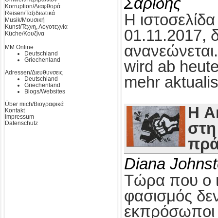
Σαρίδης
Korruption/Διαφθορά
Reisen/Ταξιδιωτικά
Η ιστοσελίδα
Musik/Μουσική
Kunst/Τέχνη, Λογοτεχνία
01.11.2017, 
Küche/Κουζίνα
ανανεώνεται.
MM Online
Deutschland
Griechenland
wird ab heute
Adressen/Διευθυνσεις
mehr aktualis
Deutschland
Griechenland
Blogs/Websites
Über mich/Βιογραφικά
Η A
Kontakt
Impressum
Datenschutz
στη
πρά
Diana Johns
Τώρα που ο 
φασισμός δεν
εκπρόσωποι τ