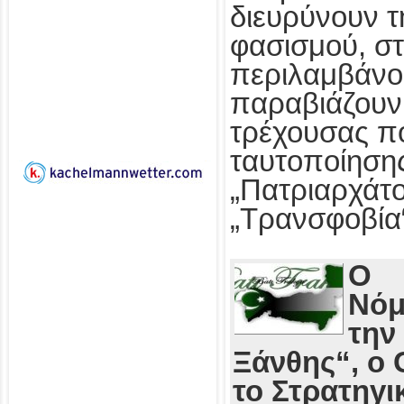
διευρύνουν τ
φασισμού, στ
περιλαμβάνο
παραβιάζουν
τρέχουσας πο
ταυτοποίησης
„Πατριαρχάτο
„Τρανσφοβία
Ο
Νόμ
την
Ξάνθης“, ο 
το Στρατηγι