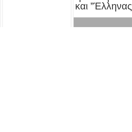
και ”Έλληνας