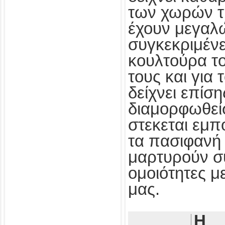
των χωρών τ
έχουν μεγαλ
συγκεκριμένε
κουλτούρα τ
τους και για
δείχνει επίσ
διαμορφωθεί
στεκεται εμπ
τα πασιφανή 
μαρτυρούν συ
ομοιότητες με
μας.
Η