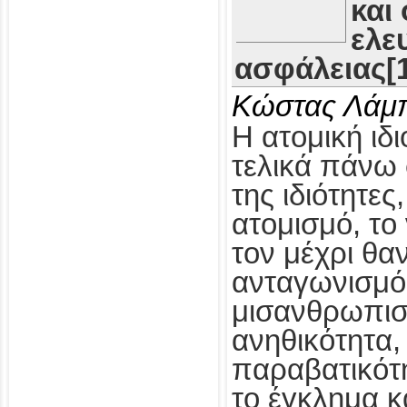
και
ελε
ασφάλειας[1
Κώστας Λάμ
Η ατομική ιδι
τελικά πάνω 
της ιδιότητες
ατομισμό, το
τον μέχρι θα
ανταγωνισμό,
μισανθρωπισ
ανηθικότητα, 
παραβατικότη
το έγκλημα κ