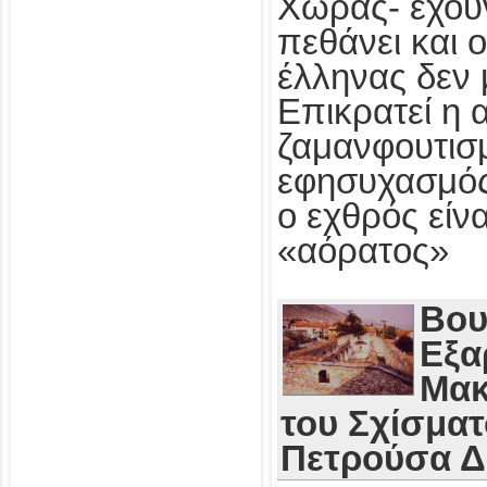
Χώρας- έχου
πεθάνει και 
έλληνας δεν 
Επικρατεί η 
ζαμανφουτισμ
εφησυχασμός
ο εχθρός εί
«αόρατος»
Βου
Εξα
Μακ
του Σχίσματ
Πετρούσα 