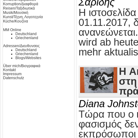
Σαρίδης
Korruption/Διαφθορά
Reisen/Ταξιδιωτικά
Η ιστοσελίδα
Musik/Μουσική
Kunst/Τέχνη, Λογοτεχνία
01.11.2017, 
Küche/Κουζίνα
ανανεώνεται.
MM Online
Deutschland
Griechenland
wird ab heute
Adressen/Διευθυνσεις
mehr aktualis
Deutschland
Griechenland
Blogs/Websites
Über mich/Βιογραφικά
Η A
Kontakt
Impressum
Datenschutz
στη
πρά
Diana Johns
Τώρα που ο 
φασισμός δεν
εκπρόσωποι τ