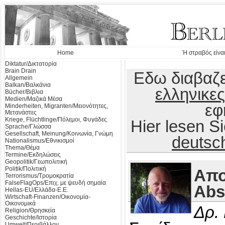
Home
Ή στραβός είναι
Diktatur/Δικτατορία
Brain Drain
Εδω διαβαζε
Allgemein
Balkan/Βαλκάνια
ελληνικες
Bücher/Βιβλια
Medien/Μαζικά Μέσα
εφ
Minderheiten, Migranten/Μειονότητες,
Μετανάστες
Kriege, Flüchtlinge/Πόλεμοι, Φυγάδες
Hier lesen 
Sprache/Γλώσσα
Gesellschaft, Meinung/Κοινωνία, Γνώμη
deutsc
Nationalismus/Εθνικισμοί
Thema/Θέμα
Termine/Εκδηλώσεις
Geopolitik/Γεωπολιτική
Politik/Πολιτική
Απο
Terrorismus/Τρομοκρατία
FalseFlagOps/Επιχ. με ψευδή σημαία
Abs
Hellas-EU/Ελλάδα-Ε.Ε.
Wirtschaft-Finanzen/Οικονομία-
Οικονομικά
Δρ.
Religion/Θρησκεία
Geschichte/Ιστορία
Umwelt/Περιβάλλον