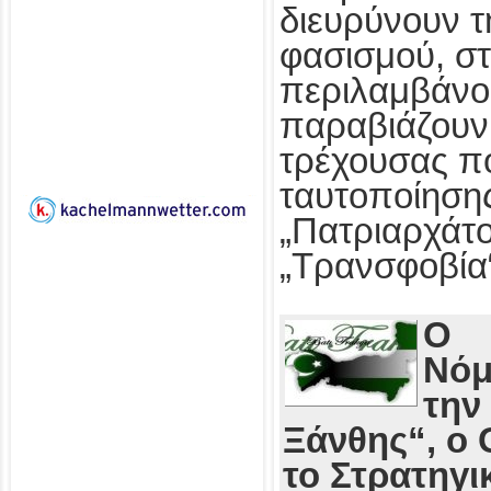
διευρύνουν τ
φασισμού, στ
περιλαμβάνο
παραβιάζουν
τρέχουσας πο
ταυτοποίησης
„Πατριαρχάτο
„Τρανσφοβία
Ο
Νόμ
την
Ξάνθης“, ο 
το Στρατηγι