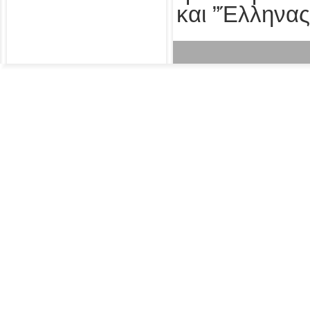
και ”Έλληνας