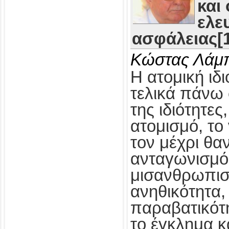
και
ελε
ασφάλειας[1
Κώστας Λάμ
Η ατομική ιδι
τελικά πάνω 
της ιδιότητες
ατομισμό, το
τον μέχρι θα
ανταγωνισμό,
μισανθρωπισ
ανηθικότητα, 
παραβατικότη
το έγκλημα κ