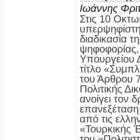
Ιωάννης Φρι
Στις 10 Οκτω
υπερψηφίστηκ
διαδικασία τ
ψηφοφορίας,
Υπουργείου Δ
τίτλο «Συμπ
του Άρθρου 
Πολιτικής Δι
ανοίγει τον δ
επανεξέταση
από τις ελλη
«Τουρκικής 
του «Πολιτισ