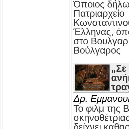
Όποιος δήλω
Πατριαρχείο
Κωνσταντινο
Έλληνας, όπ
στο Βουλγαρ
Βούλγαρος
„Σε
ανή
τρα
Δρ. Εμμανου
Το φιλμ της 
σκηνοθέτρια
δείχνει καθαρ