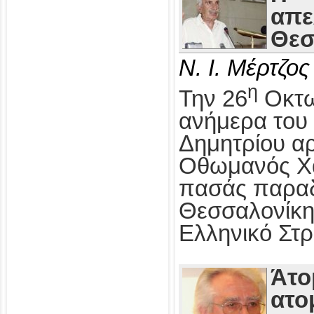
απε
Θεσ
Ν. Ι. Μέρτζος
η
Την 26
Οκτω
ανήμερα του 
Δημητρίου αρ
Οθωμανός Χα
πασάς παραδ
Θεσσαλονίκη
Ελληνικό Στρ
Άτο
ατο