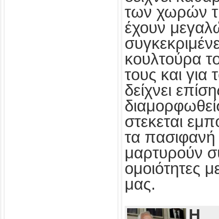
των χωρών τ
έχουν μεγαλ
συγκεκριμένε
κουλτούρα τ
τους και για
δείχνει επίσ
διαμορφωθεί
στεκεται εμπ
τα πασιφανή 
μαρτυρούν συ
ομοιότητες με
μας.
Η