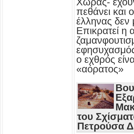
Χώρας- έχου
πεθάνει και 
έλληνας δεν 
Επικρατεί η 
ζαμανφουτισμ
εφησυχασμός
ο εχθρός εί
«αόρατος»
Βου
Εξα
Μακ
του Σχίσματ
Πετρούσα 