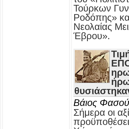
Τούρκων Γυν
Ροδόπης» κα
Νεολαίας Με
Έβρου».
Τιμ
ΕΠΟ
ηρω
ήρω
θυσιάστηκαν
Βάιος Φασού
Σήμερα οι αξί
προϋποθέσει