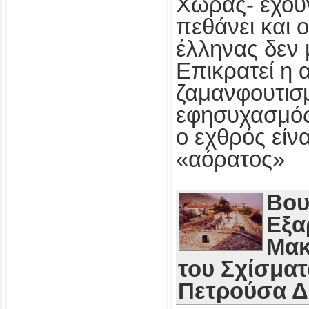
Χώρας- έχου
πεθάνει και 
έλληνας δεν 
Επικρατεί η 
ζαμανφουτισμ
εφησυχασμός
ο εχθρός εί
«αόρατος»
Βου
Εξα
Μακ
του Σχίσματ
Πετρούσα 