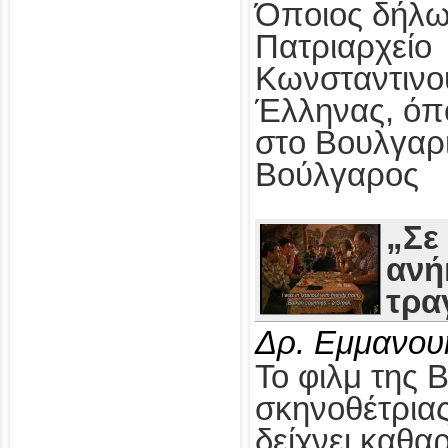
Όποιος δήλω
Πατριαρχείο
Κωνσταντινο
Έλληνας, όπ
στο Βουλγαρ
Βούλγαρος
„Σε
ανή
τρα
Δρ. Εμμανου
Το φιλμ της 
σκηνοθέτρια
δείχνει καθαρ