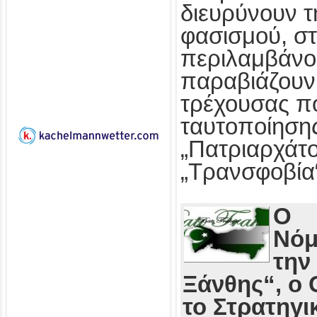
διευρύνουν τ
φασισμού, στ
περιλαμβάνο
παραβιάζουν
τρέχουσας πο
ταυτοποίησης
„Πατριαρχάτο
„Τρανσφοβία
Ο
Νόμ
την
Ξάνθης“, ο 
το Στρατηγι