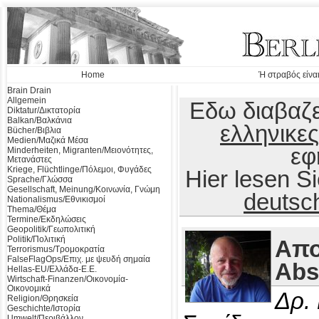
Home
Ή στραβός είναι
Brain Drain
Allgemein
Εδω διαβαζε
Diktatur/Δικτατορία
Balkan/Βαλκάνια
ελληνικες
Bücher/Βιβλια
Medien/Μαζικά Μέσα
εφ
Minderheiten, Migranten/Μειονότητες,
Μετανάστες
Kriege, Flüchtlinge/Πόλεμοι, Φυγάδες
Hier lesen 
Sprache/Γλώσσα
Gesellschaft, Meinung/Κοινωνία, Γνώμη
deutsc
Nationalismus/Εθνικισμοί
Thema/Θέμα
Termine/Εκδηλώσεις
Geopolitik/Γεωπολιτική
Politik/Πολιτική
Απο
Terrorismus/Τρομοκρατία
FalseFlagOps/Επιχ. με ψευδή σημαία
Abs
Hellas-EU/Ελλάδα-Ε.Ε.
Wirtschaft-Finanzen/Οικονομία-
Οικονομικά
Δρ.
Religion/Θρησκεία
Geschichte/Ιστορία
Umwelt/Περιβάλλον