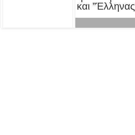
και ”Έλληνας