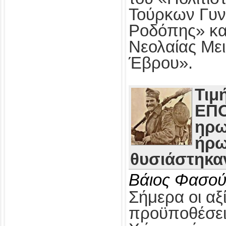
Τούρκων Γυν
Ροδόπης» κα
Νεολαίας Με
Έβρου».
Τιμ
ΕΠΟ
ηρω
ήρω
θυσιάστηκαν
Βάιος Φασού
Σήμερα οι αξί
προϋποθέσει