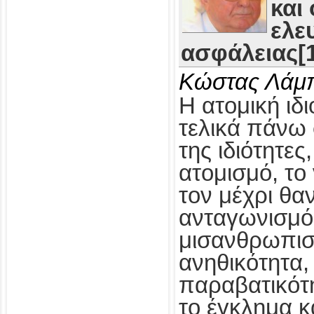
και
ελε
ασφάλειας[1
Κώστας Λάμ
Η ατομική ιδι
τελικά πάνω 
της ιδιότητες
ατομισμό, το
τον μέχρι θα
ανταγωνισμό,
μισανθρωπισ
ανηθικότητα, 
παραβατικότη
το έγκλημα κ