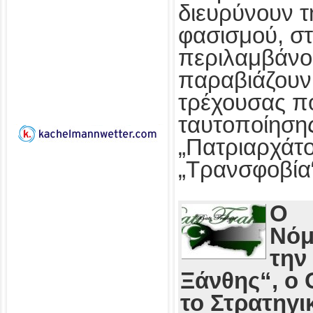
διευρύνουν τ
φασισμού, στ
περιλαμβάνο
παραβιάζουν
τρέχουσας πο
ταυτοποίησης
„Πατριαρχάτο
„Τρανσφοβία
Ο
Νόμ
την
Ξάνθης“, ο 
το Στρατηγι