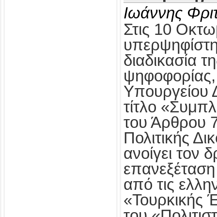
Ιωάννης Φρι
Στις 10 Οκτω
υπερψηφίστηκ
διαδικασία τ
ψηφοφορίας,
Υπουργείου Δ
τίτλο «Συμπ
του Άρθρου 
Πολιτικής Δι
ανοίγει τον δ
επανεξέταση
από τις ελλη
«Τουρκικής 
του «Πολιτισ