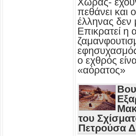
Χώρας- έχου
πεθάνει και 
έλληνας δεν 
Επικρατεί η 
ζαμανφουτισμ
εφησυχασμός
ο εχθρός εί
«αόρατος»
Βου
Εξα
Μακ
του Σχίσματ
Πετρούσα 