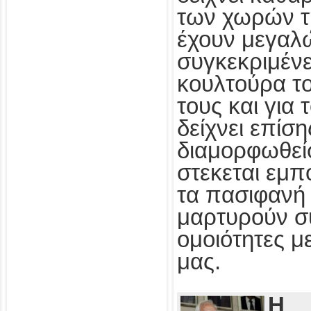
των χωρών τ
έχουν μεγαλ
συγκεκριμένε
κουλτούρα τ
τους και για
δείχνει επίσ
διαμορφωθεί
στεκεται εμπ
τα πασιφανή 
μαρτυρούν συ
ομοιότητες με
μας.
Η