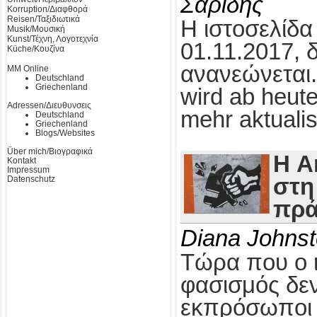
Σαρίδης
Korruption/Διαφθορά
Reisen/Ταξιδιωτικά
Η ιστοσελίδα
Musik/Μουσική
Kunst/Τέχνη, Λογοτεχνία
01.11.2017, 
Küche/Κουζίνα
ανανεώνεται.
MM Online
Deutschland
Griechenland
wird ab heute
Adressen/Διευθυνσεις
mehr aktualis
Deutschland
Griechenland
Blogs/Websites
Über mich/Βιογραφικά
Η A
Kontakt
Impressum
Datenschutz
στη
πρά
Diana Johns
Τώρα που ο 
φασισμός δεν
εκπρόσωποι τ