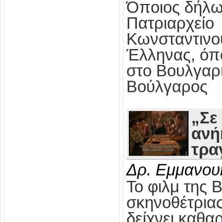
Όποιος δήλω
Πατριαρχείο
Κωνσταντινο
Έλληνας, όπ
στο Βουλγαρ
Βούλγαρος
„Σε
ανή
τρα
Δρ. Εμμανου
Το φιλμ της 
σκηνοθέτρια
δείχνει καθαρ