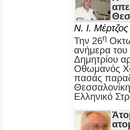
απε
Θεσ
Ν. Ι. Μέρτζος
η
Την 26
Οκτω
ανήμερα του 
Δημητρίου αρ
Οθωμανός Χα
πασάς παραδ
Θεσσαλονίκη
Ελληνικό Στρ
Άτο
ατο