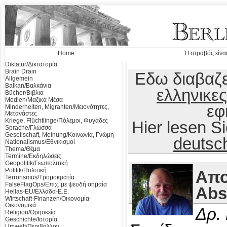
Home
Ή στραβός είναι
Diktatur/Δικτατορία
Brain Drain
Εδω διαβαζε
Allgemein
Balkan/Βαλκάνια
ελληνικες
Bücher/Βιβλια
Medien/Μαζικά Μέσα
εφ
Minderheiten, Migranten/Μειονότητες,
Μετανάστες
Kriege, Flüchtlinge/Πόλεμοι, Φυγάδες
Hier lesen 
Sprache/Γλώσσα
Gesellschaft, Meinung/Κοινωνία, Γνώμη
deutsc
Nationalismus/Εθνικισμοί
Thema/Θέμα
Termine/Εκδηλώσεις
Geopolitik/Γεωπολιτική
Politik/Πολιτική
Απο
Terrorismus/Τρομοκρατία
FalseFlagOps/Επιχ. με ψευδή σημαία
Abs
Hellas-EU/Ελλάδα-Ε.Ε.
Wirtschaft-Finanzen/Οικονομία-
Οικονομικά
Δρ.
Religion/Θρησκεία
Geschichte/Ιστορία
Umwelt/Περιβάλλον