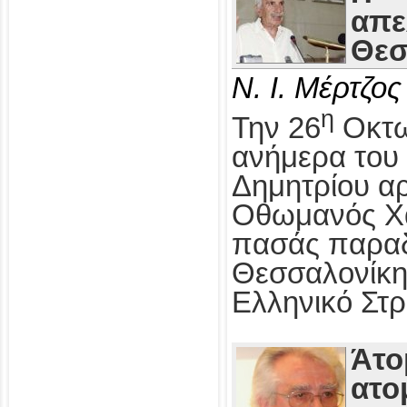
απε
Θεσ
Ν. Ι. Μέρτζος
η
Την 26
Οκτω
ανήμερα του 
Δημητρίου αρ
Οθωμανός Χα
πασάς παραδ
Θεσσαλονίκη
Ελληνικό Στρ
Άτο
ατο