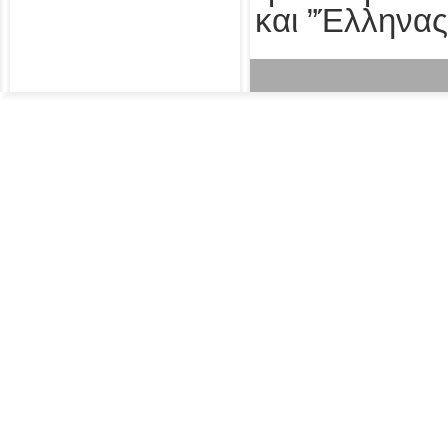
και ”Έλληνας