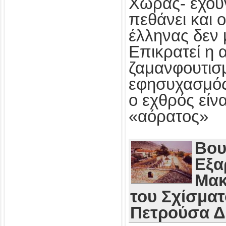
Χώρας- έχου
πεθάνει και 
έλληνας δεν 
Επικρατεί η 
ζαμανφουτισμ
εφησυχασμός
ο εχθρός εί
«αόρατος»
Βου
Εξα
Μακ
του Σχίσματ
Πετρούσα 