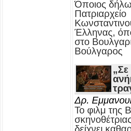
Όποιος δήλω
Πατριαρχείο
Κωνσταντινο
Έλληνας, όπ
στο Βουλγαρ
Βούλγαρος
„Σε
ανή
τρα
Δρ. Εμμανου
Το φιλμ της 
σκηνοθέτρια
δείχνει καθαρ