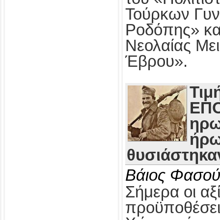
Τούρκων Γυν
Ροδόπης» κα
Νεολαίας Με
Έβρου».
Τιμ
ΕΠΟ
ηρω
ήρω
θυσιάστηκαν
Βάιος Φασού
Σήμερα οι αξί
προϋποθέσει