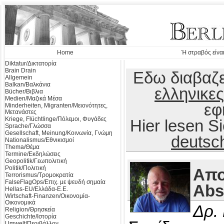
Home
Ή στραβός είναι
Diktatur/Δικτατορία
Brain Drain
Εδω διαβαζε
Allgemein
Balkan/Βαλκάνια
ελληνικες
Bücher/Βιβλια
Medien/Μαζικά Μέσα
εφ
Minderheiten, Migranten/Μειονότητες,
Μετανάστες
Kriege, Flüchtlinge/Πόλεμοι, Φυγάδες
Hier lesen 
Sprache/Γλώσσα
Gesellschaft, Meinung/Κοινωνία, Γνώμη
deutsc
Nationalismus/Εθνικισμοί
Thema/Θέμα
Termine/Εκδηλώσεις
Geopolitik/Γεωπολιτική
Politik/Πολιτική
Απο
Terrorismus/Τρομοκρατία
FalseFlagOps/Επιχ. με ψευδή σημαία
Abs
Hellas-EU/Ελλάδα-Ε.Ε.
Wirtschaft-Finanzen/Οικονομία-
Οικονομικά
Δρ.
Religion/Θρησκεία
Geschichte/Ιστορία
Umwelt/Περιβάλλον