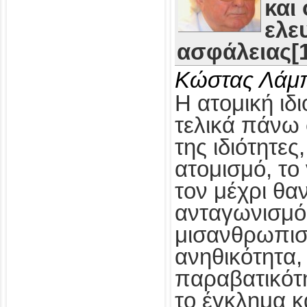
και
ελε
ασφάλειας[1
Κώστας Λάμ
Η ατομική ιδι
τελικά πάνω 
της ιδιότητες
ατομισμό, το
τον μέχρι θα
ανταγωνισμό,
μισανθρωπισ
ανηθικότητα, 
παραβατικότη
το έγκλημα κ