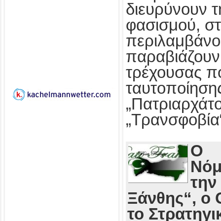
διευρύνουν τ
φασισμού, στ
περιλαμβάνο
παραβιάζουν
τρέχουσας πο
ταυτοποίησης
„Πατριαρχάτο
„Τρανσφοβία
Ο
Νόμ
την
Ξάνθης“, ο 
το Στρατηγι