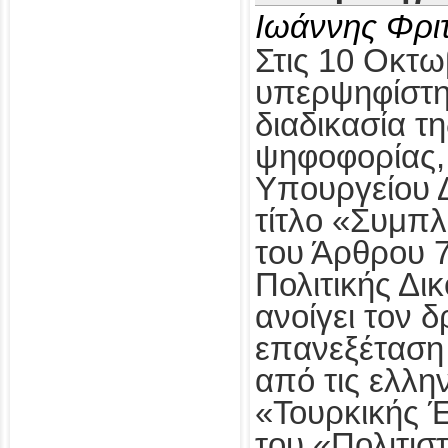
Ιωάννης Φρι
Στις 10 Οκτω
υπερψηφίστηκ
διαδικασία τ
ψηφοφορίας,
Υπουργείου Δ
τίτλο «Συμπ
του Άρθρου 
Πολιτικής Δι
ανοίγει τον δ
επανεξέταση
από τις ελλη
«Τουρκικής 
του «Πολιτισ