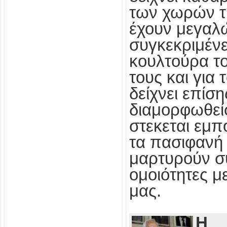
των χωρών τ
έχουν μεγαλ
συγκεκριμένε
κουλτούρα τ
τους και για
δείχνει επίσ
διαμορφωθεί
στεκεται εμπ
τα πασιφανή 
μαρτυρούν συ
ομοιότητες με
μας.
Η