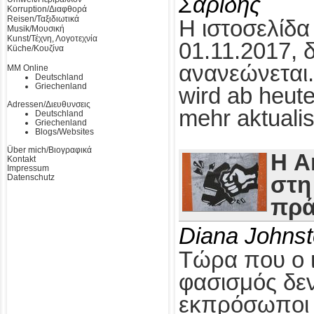
Σαρίδης
Korruption/Διαφθορά
Reisen/Ταξιδιωτικά
Η ιστοσελίδα
Musik/Μουσική
Kunst/Τέχνη, Λογοτεχνία
01.11.2017, 
Küche/Κουζίνα
ανανεώνεται.
MM Online
Deutschland
Griechenland
wird ab heute
Adressen/Διευθυνσεις
mehr aktualis
Deutschland
Griechenland
Blogs/Websites
Über mich/Βιογραφικά
Η A
Kontakt
Impressum
Datenschutz
στη
πρά
Diana Johns
Τώρα που ο 
φασισμός δεν
εκπρόσωποι τ