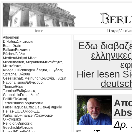
Home
Ή στραβός είναι
Allgemein
Diktatur/Δικτατορία
Εδω διαβαζε
Brain Drain
Balkan/Βαλκάνια
ελληνικες
Bücher/Βιβλια
Medien/Μαζικά Μέσα
εφ
Minderheiten, Migranten/Μειονότητες,
Μετανάστες
Kriege, Flüchtlinge/Πόλεμοι, Φυγάδες
Hier lesen 
Sprache/Γλώσσα
Gesellschaft, Meinung/Κοινωνία, Γνώμη
deutsc
Nationalismus/Εθνικισμοί
Thema/Θέμα
Termine/Εκδηλώσεις
Geopolitik/Γεωπολιτική
Politik/Πολιτική
Απο
Terrorismus/Τρομοκρατία
FalseFlagOps/Επιχ. με ψευδή σημαία
Abs
Hellas-EU/Ελλάδα-Ε.Ε.
Wirtschaft-Finanzen/Οικονομία-
Οικονομικά
Δρ.
Religion/Θρησκεία
Geschichte/Ιστορία
Umwelt/Περιβάλλον