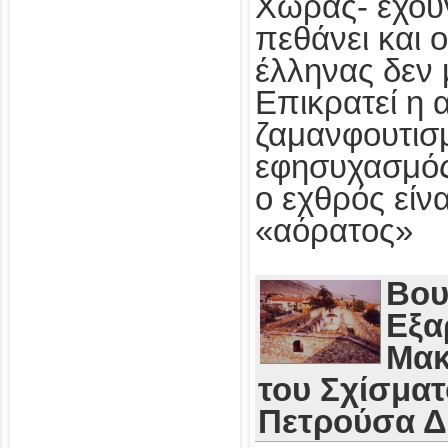
Χώρας- έχου
πεθάνει και 
έλληνας δεν 
Επικρατεί η 
ζαμανφουτισμ
εφησυχασμός
ο εχθρός εί
«αόρατος»
Βου
Εξα
Μακ
του Σχίσματ
Πετρούσα 