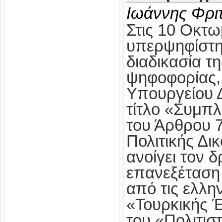
Ιωάννης Φρι
Στις 10 Οκτω
υπερψηφίστηκ
διαδικασία τ
ψηφοφορίας,
Υπουργείου Δ
τίτλο «Συμπ
του Άρθρου 
Πολιτικής Δι
ανοίγει τον δ
επανεξέταση
από τις ελλη
«Τουρκικής 
του «Πολιτισ