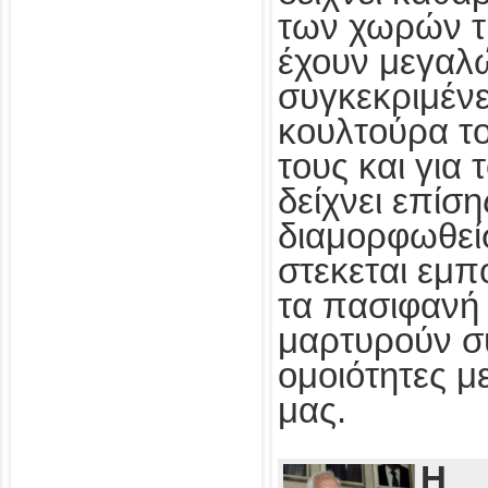
των χωρών τ
έχουν μεγαλ
συγκεκριμένε
κουλτούρα τ
τους και για
δείχνει επίσ
διαμορφωθεί
στεκεται εμπ
τα πασιφανή 
μαρτυρούν συ
ομοιότητες με
μας.
Η