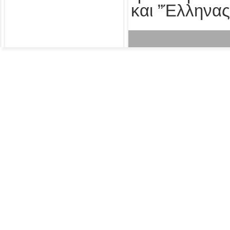
και ”Έλληνας