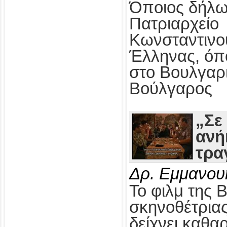
Όποιος δήλω
Πατριαρχείο
Κωνσταντινο
Έλληνας, όπ
στο Βουλγαρ
Βούλγαρος
„Σε
ανή
τρα
Δρ. Εμμανου
Το φιλμ της 
σκηνοθέτρια
δείχνει καθαρ