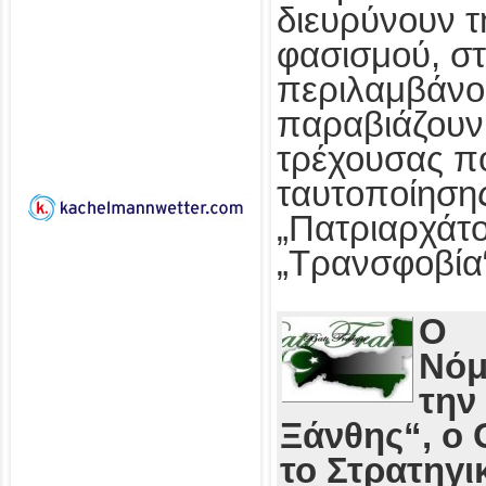
διευρύνουν τ
φασισμού, στ
περιλαμβάνο
παραβιάζουν
τρέχουσας πο
ταυτοποίησης
„Πατριαρχάτο
„Τρανσφοβία
Ο
Νόμ
την
Ξάνθης“, ο 
το Στρατηγι