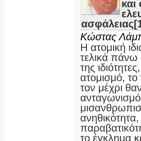
και
ελε
ασφάλειας[1
Κώστας Λάμ
Η ατομική ιδι
τελικά πάνω 
της ιδιότητες
ατομισμό, το
τον μέχρι θα
ανταγωνισμό,
μισανθρωπισ
ανηθικότητα, 
παραβατικότη
το έγκλημα κ