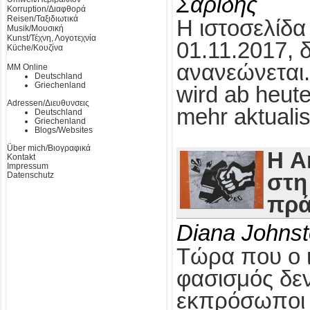
Σαρίδης
Korruption/Διαφθορά
Reisen/Ταξιδιωτικά
Η ιστοσελίδα
Musik/Μουσική
Kunst/Τέχνη, Λογοτεχνία
01.11.2017, 
Küche/Κουζίνα
ανανεώνεται.
MM Online
Deutschland
Griechenland
wird ab heute
Adressen/Διευθυνσεις
mehr aktualis
Deutschland
Griechenland
Blogs/Websites
Über mich/Βιογραφικά
Η A
Kontakt
Impressum
Datenschutz
στη
πρά
Diana Johns
Τώρα που ο 
φασισμός δεν
εκπρόσωποι τ