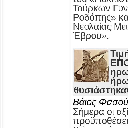
Τούρκων Γυν
Ροδόπης» κα
Νεολαίας Με
Έβρου».
Τιμ
ΕΠΟ
ηρω
ήρω
θυσιάστηκαν
Βάιος Φασού
Σήμερα οι αξί
προϋποθέσει