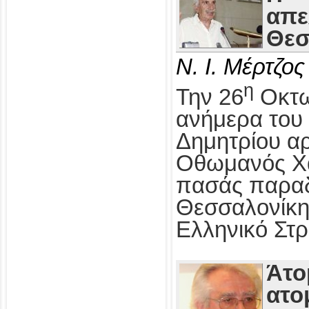
απε
Θεσ
Ν. Ι. Μέρτζος
η
Την 26
Οκτω
ανήμερα του 
Δημητρίου αρ
Οθωμανός Χα
πασάς παραδ
Θεσσαλονίκη
Ελληνικό Στρ
Άτο
ατο