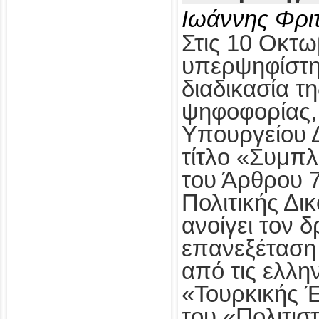
Ιωάννης Φρι
Στις 10 Οκτω
υπερψηφίστηκ
διαδικασία τ
ψηφοφορίας,
Υπουργείου Δ
τίτλο «Συμπ
του Άρθρου 
Πολιτικής Δι
ανοίγει τον δ
επανεξέταση
από τις ελλη
«Τουρκικής 
του «Πολιτισ