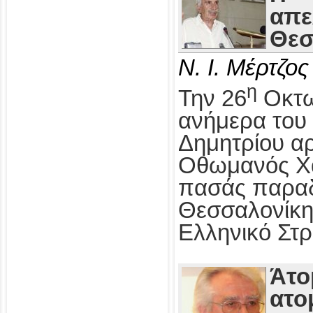
απε
Θεσ
Ν. Ι. Μέρτζος
η
Την 26
Οκτω
ανήμερα του 
Δημητρίου αρ
Οθωμανός Χα
πασάς παραδ
Θεσσαλονίκη
Ελληνικό Στρ
Άτο
ατο