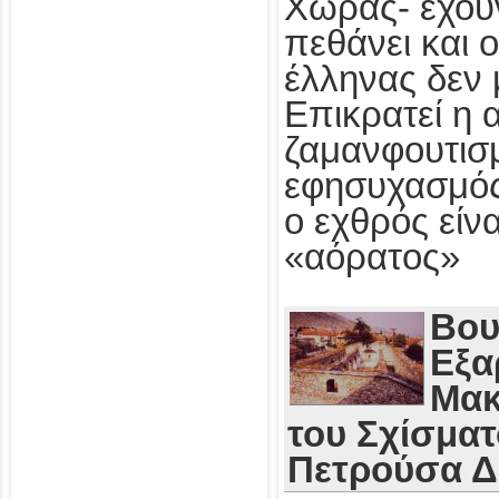
Χώρας- έχου
πεθάνει και 
έλληνας δεν 
Επικρατεί η 
ζαμανφουτισμ
εφησυχασμός
ο εχθρός εί
«αόρατος»
Βου
Εξα
Μακ
του Σχίσματ
Πετρούσα 