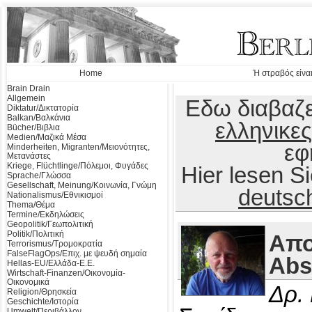
Home
Ή στραβός είναι
Brain Drain
Allgemein
Εδω διαβαζε
Diktatur/Δικτατορία
Balkan/Βαλκάνια
ελληνικες
Bücher/Βιβλια
Medien/Μαζικά Μέσα
εφ
Minderheiten, Migranten/Μειονότητες,
Μετανάστες
Kriege, Flüchtlinge/Πόλεμοι, Φυγάδες
Hier lesen 
Sprache/Γλώσσα
Gesellschaft, Meinung/Κοινωνία, Γνώμη
deutsc
Nationalismus/Εθνικισμοί
Thema/Θέμα
Termine/Εκδηλώσεις
Geopolitik/Γεωπολιτική
Politik/Πολιτική
Απο
Terrorismus/Τρομοκρατία
FalseFlagOps/Επιχ. με ψευδή σημαία
Abs
Hellas-EU/Ελλάδα-Ε.Ε.
Wirtschaft-Finanzen/Οικονομία-
Οικονομικά
Δρ.
Religion/Θρησκεία
Geschichte/Ιστορία
Umwelt/Περιβάλλον