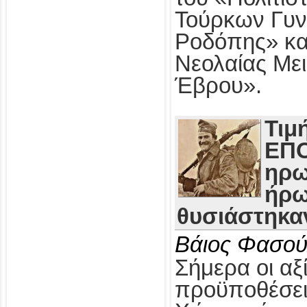
Τούρκων Γυν
Ροδόπης» κα
Νεολαίας Με
Έβρου».
Τιμ
ΕΠΟ
ηρω
ήρω
θυσιάστηκαν
Βάιος Φασού
Σήμερα οι αξί
προϋποθέσει