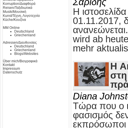
Σαρίδης
Korruption/Διαφθορά
Reisen/Ταξιδιωτικά
Η ιστοσελίδα
Musik/Μουσική
Kunst/Τέχνη, Λογοτεχνία
01.11.2017, 
Küche/Κουζίνα
ανανεώνεται.
MM Online
Deutschland
Griechenland
wird ab heute
Adressen/Διευθυνσεις
mehr aktualis
Deutschland
Griechenland
Blogs/Websites
Über mich/Βιογραφικά
Η A
Kontakt
Impressum
Datenschutz
στη
πρά
Diana Johns
Τώρα που ο 
φασισμός δεν
εκπρόσωποι τ