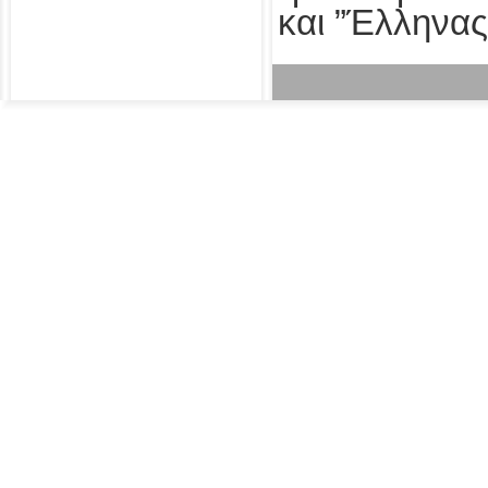
και ”Έλληνας