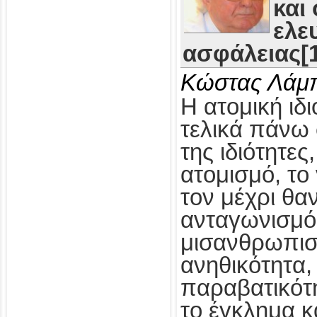
και
ελε
ασφάλειας[1
Κώστας Λάμ
Η ατομική ιδι
τελικά πάνω 
της ιδιότητες
ατομισμό, το
τον μέχρι θα
ανταγωνισμό,
μισανθρωπισ
ανηθικότητα, 
παραβατικότη
το έγκλημα κ