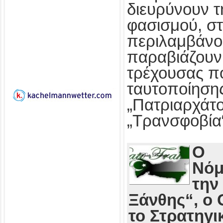
διευρύνουν τ
φασισμού, στ
περιλαμβάνο
παραβιάζουν
τρέχουσας πο
ταυτοποίησης
„Πατριαρχάτο
„Τρανσφοβία
Ο
Νόμ
την
Ξάνθης“, ο 
το Στρατηγι