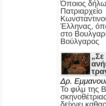
Όποιος δήλω
Πατριαρχείο
Κωνσταντινο
Έλληνας, όπ
στο Βουλγαρ
Βούλγαρος
„Σε
ανή
τρα
Δρ. Εμμανου
Το φιλμ της 
σκηνοθέτρια
δείχνει καθαρ