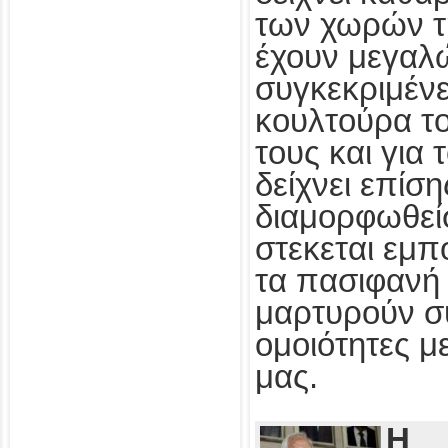
των χωρών τ
έχουν μεγαλ
συγκεκριμένε
κουλτούρα τ
τους και για
δείχνει επίσ
διαμορφωθεί
στεκεται εμπ
τα πασιφανή 
μαρτυρούν συ
ομοιότητες με
μας.
Η