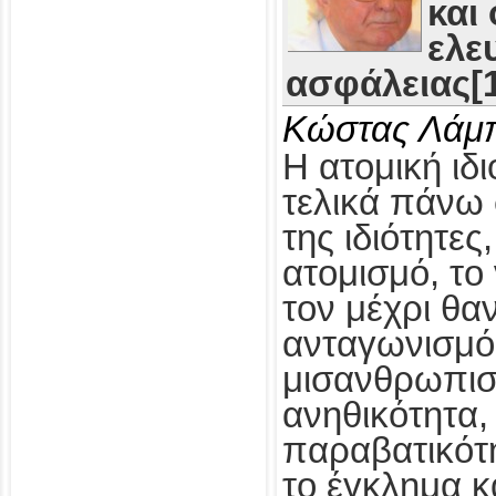
και
ελε
ασφάλειας[1
Κώστας Λάμ
Η ατομική ιδι
τελικά πάνω 
της ιδιότητες
ατομισμό, το
τον μέχρι θα
ανταγωνισμό,
μισανθρωπισ
ανηθικότητα, 
παραβατικότη
το έγκλημα κ