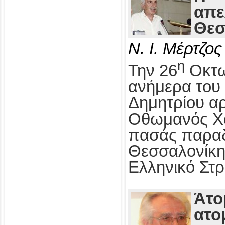
απε
Θεσ
Ν. Ι. Μέρτζος
η
Την 26
Οκτω
ανήμερα του 
Δημητρίου αρ
Οθωμανός Χα
πασάς παραδ
Θεσσαλονίκη
Ελληνικό Στρ
Άτο
ατο