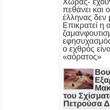
Χώρας- έχου
πεθάνει και 
έλληνας δεν 
Επικρατεί η 
ζαμανφουτισμ
εφησυχασμός
ο εχθρός εί
«αόρατος»
Βου
Εξα
Μακ
του Σχίσματ
Πετρούσα 