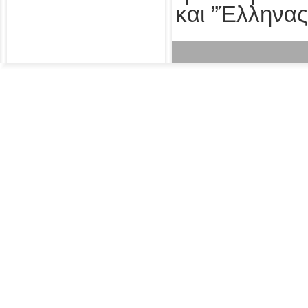
και ”Έλληνας