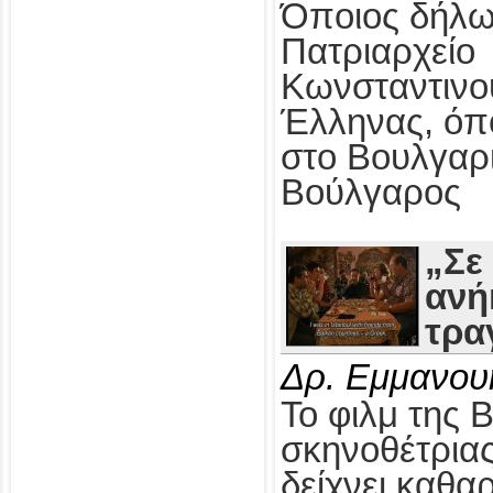
Όποιος δήλω
Πατριαρχείο
Κωνσταντινο
Έλληνας, όπ
στο Βουλγαρ
Βούλγαρος
„Σε
ανή
τρα
Δρ. Εμμανου
Το φιλμ της 
σκηνοθέτρια
δείχνει καθαρ