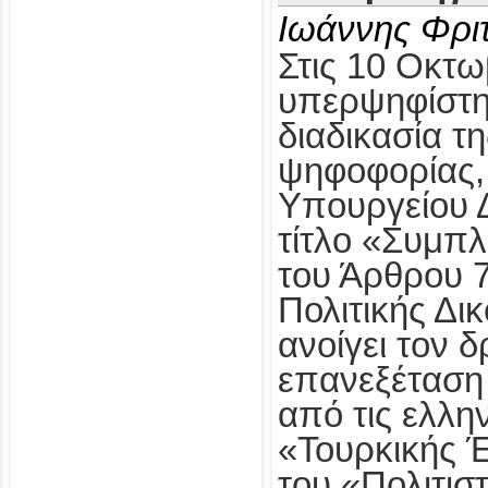
Ιωάννης Φρι
Στις 10 Οκτω
υπερψηφίστηκ
διαδικασία τ
ψηφοφορίας,
Υπουργείου Δ
τίτλο «Συμπ
του Άρθρου 
Πολιτικής Δι
ανοίγει τον δ
επανεξέταση
από τις ελλη
«Τουρκικής 
του «Πολιτισ