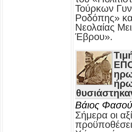
Τούρκων Γυν
Ροδόπης» κα
Νεολαίας Με
Έβρου».
Τιμ
ΕΠΟ
ηρω
ήρω
θυσιάστηκαν
Βάιος Φασού
Σήμερα οι αξί
προϋποθέσει