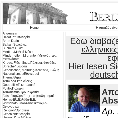
Home
Ή στραβός είναι
Allgemein
Diktatur/Δικτατορία
Εδω διαβαζε
Brain Drain
Balkan/Βαλκάνια
ελληνικες
Bücher/Βιβλια
Medien/Μαζικά Μέσα
εφ
Minderheiten, Migranten/Μειονότητες,
Μετανάστες
Kriege, Flüchtlinge/Πόλεμοι, Φυγάδες
Hier lesen 
Sprache/Γλώσσα
Gesellschaft, Meinung/Κοινωνία, Γνώμη
deutsc
Nationalismus/Εθνικισμοί
Thema/Θέμα
Termine/Εκδηλώσεις
Geopolitik/Γεωπολιτική
Politik/Πολιτική
Απο
Terrorismus/Τρομοκρατία
FalseFlagOps/Επιχ. με ψευδή σημαία
Abs
Hellas-EU/Ελλάδα-Ε.Ε.
Wirtschaft-Finanzen/Οικονομία-
Οικονομικά
Δρ.
Religion/Θρησκεία
Geschichte/Ιστορία
Umwelt/Περιβάλλον