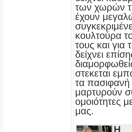
των χωρών τ
έχουν μεγαλ
συγκεκριμένε
κουλτούρα τ
τους και για
δείχνει επίσ
διαμορφωθεί
στεκεται εμπ
τα πασιφανή 
μαρτυρούν συ
ομοιότητες με
μας.
Η