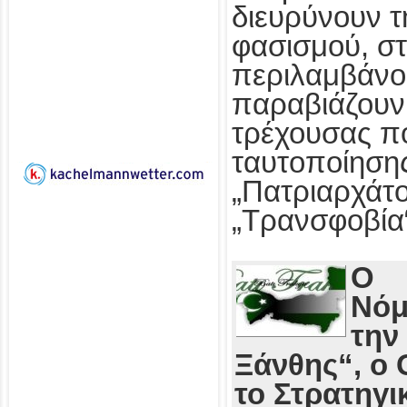
διευρύνουν τ
φασισμού, στ
περιλαμβάνο
παραβιάζουν
τρέχουσας πο
ταυτοποίησης
„Πατριαρχάτο
„Τρανσφοβία
Ο
Νόμ
την
Ξάνθης“, ο 
το Στρατηγι