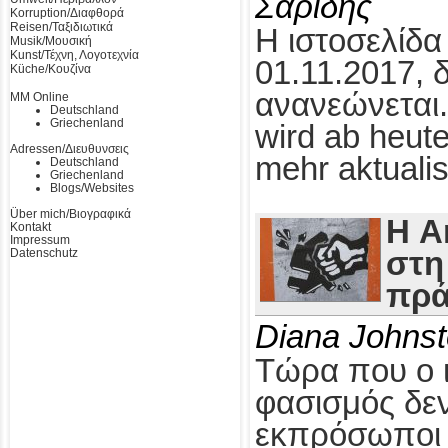
Σαρίδης
Korruption/Διαφθορά
Reisen/Ταξιδιωτικά
Η ιστοσελίδα
Musik/Μουσική
Kunst/Τέχνη, Λογοτεχνία
01.11.2017, 
Küche/Κουζίνα
ανανεώνεται.
MM Online
Deutschland
Griechenland
wird ab heute
Adressen/Διευθυνσεις
mehr aktualis
Deutschland
Griechenland
Blogs/Websites
Über mich/Βιογραφικά
Η A
Kontakt
Impressum
Datenschutz
στη
πρά
Diana Johns
Τώρα που ο 
φασισμός δεν
εκπρόσωποι τ