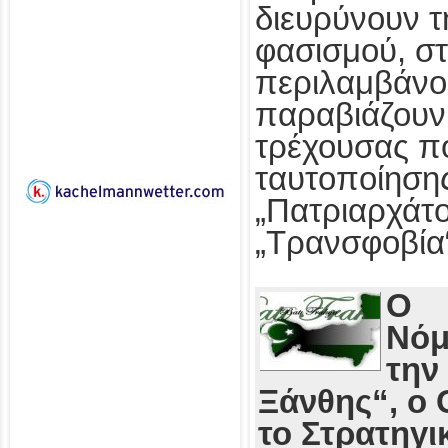
διευρύνουν τ
φασισμού, στ
περιλαμβάνο
παραβιάζουν
τρέχουσας πο
ταυτοποίησης
„Πατριαρχάτο
„Τρανσφοβία
Ο
Νόμ
την
Ξάνθης“, ο 
το Στρατηγι