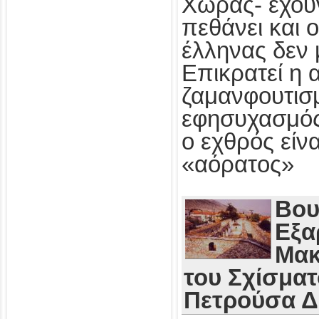
Χώρας- έχου
πεθάνει και 
έλληνας δεν 
Επικρατεί η 
ζαμανφουτισμ
εφησυχασμός
ο εχθρός εί
«αόρατος»
Βου
Εξα
Μακ
του Σχίσματ
Πετρούσα 