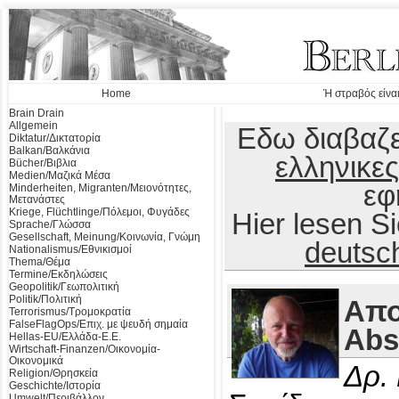
Home
Ή στραβός είναι
Brain Drain
Allgemein
Εδω διαβαζε
Diktatur/Δικτατορία
Balkan/Βαλκάνια
ελληνικες
Bücher/Βιβλια
Medien/Μαζικά Μέσα
εφ
Minderheiten, Migranten/Μειονότητες,
Μετανάστες
Kriege, Flüchtlinge/Πόλεμοι, Φυγάδες
Hier lesen 
Sprache/Γλώσσα
Gesellschaft, Meinung/Κοινωνία, Γνώμη
deutsc
Nationalismus/Εθνικισμοί
Thema/Θέμα
Termine/Εκδηλώσεις
Geopolitik/Γεωπολιτική
Politik/Πολιτική
Απο
Terrorismus/Τρομοκρατία
FalseFlagOps/Επιχ. με ψευδή σημαία
Abs
Hellas-EU/Ελλάδα-Ε.Ε.
Wirtschaft-Finanzen/Οικονομία-
Οικονομικά
Δρ.
Religion/Θρησκεία
Geschichte/Ιστορία
Umwelt/Περιβάλλον