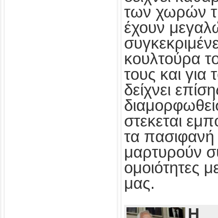
των χωρών τ
έχουν μεγαλ
συγκεκριμένε
κουλτούρα τ
τους και για
δείχνει επίσ
διαμορφωθεί
στεκεται εμπ
τα πασιφανή 
μαρτυρούν συ
ομοιότητες με
μας.
Η