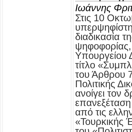
Ιωάννης Φρι
Στις 10 Οκτω
υπερψηφίστηκ
διαδικασία τ
ψηφοφορίας,
Υπουργείου Δ
τίτλο «Συμπ
του Άρθρου 
Πολιτικής Δι
ανοίγει τον δ
επανεξέταση
από τις ελλη
«Τουρκικής 
του «Πολιτισ