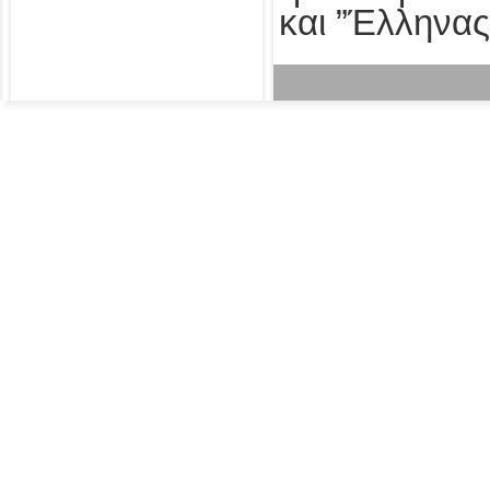
και ”Έλληνας