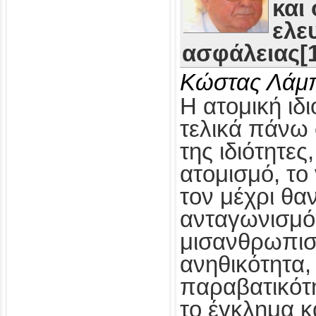
και
ελε
ασφάλειας[1
Κώστας Λάμ
Η ατομική ιδι
τελικά πάνω 
της ιδιότητες
ατομισμό, το
τον μέχρι θα
ανταγωνισμό,
μισανθρωπισ
ανηθικότητα, 
παραβατικότη
το έγκλημα κ