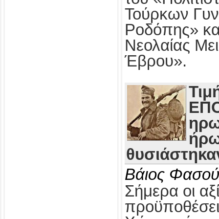
Τούρκων Γυν
Ροδόπης» κα
Νεολαίας Με
Έβρου».
Τιμ
ΕΠΟ
ηρω
ήρω
θυσιάστηκαν
Βάιος Φασού
Σήμερα οι αξί
προϋποθέσει