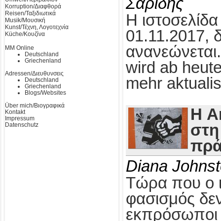
Σαρίδης
Korruption/Διαφθορά
Reisen/Ταξιδιωτικά
Η ιστοσελίδα
Musik/Μουσική
Kunst/Τέχνη, Λογοτεχνία
01.11.2017, 
Küche/Κουζίνα
ανανεώνεται.
MM Online
Deutschland
Griechenland
wird ab heute
Adressen/Διευθυνσεις
mehr aktualis
Deutschland
Griechenland
Blogs/Websites
Über mich/Βιογραφικά
Η A
Kontakt
Impressum
Datenschutz
στη
πρά
Diana Johns
Τώρα που ο 
φασισμός δεν
εκπρόσωποι τ