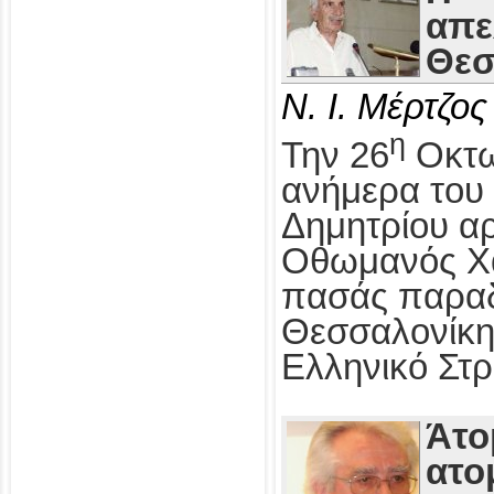
απε
Θεσ
Ν. Ι. Μέρτζος
η
Την 26
Οκτω
ανήμερα του 
Δημητρίου αρ
Οθωμανός Χα
πασάς παραδ
Θεσσαλονίκη
Ελληνικό Στρ
Άτο
ατο