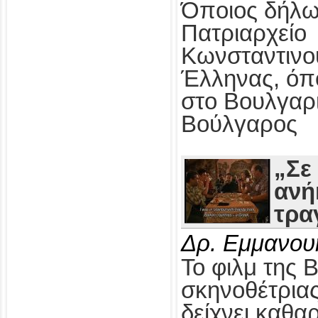
Όποιος δήλω
Πατριαρχείο
Κωνσταντινο
Έλληνας, όπ
στο Βουλγαρ
Βούλγαρος
„Σε
ανή
τρα
Δρ. Εμμανου
Το φιλμ της 
σκηνοθέτρια
δείχνει καθαρ