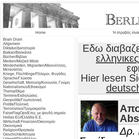
Home
Ή στραβός είναι
Brain Drain
Allgemein
Εδω διαβαζε
Diktatur/Δικτατορία
Balkan/Βαλκάνια
ελληνικες
Bücher/Βιβλια
Medien/Μαζικά Μέσα
εφ
Minderheiten, Migranten/Μειονότητες,
Μετανάστες
Kriege, Flüchtlinge/Πόλεμοι, Φυγάδες
Hier lesen 
Sprache/Γλώσσα
Gesellschaft, Meinung/Κοινωνία, Γνώμη
deutsc
Nationalismus/Εθνικισμοί
Thema/Θέμα
Termine/Εκδηλώσεις
Geopolitik/Γεωπολιτική
Politik/Πολιτική
Απο
Terrorismus/Τρομοκρατία
FalseFlagOps/Επιχ. με ψευδή σημαία
Abs
Hellas-EU/Ελλάδα-Ε.Ε.
Wirtschaft-Finanzen/Οικονομία-
Οικονομικά
Δρ.
Religion/Θρησκεία
Geschichte/Ιστορία
Umwelt/Περιβάλλον