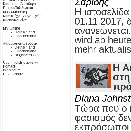
Σαρίδης
Korruption/Διαφθορά
Reisen/Ταξιδιωτικά
Η ιστοσελίδα
Musik/Μουσική
Kunst/Τέχνη, Λογοτεχνία
01.11.2017, 
Küche/Κουζίνα
ανανεώνεται.
MM Online
Deutschland
Griechenland
wird ab heute
Adressen/Διευθυνσεις
mehr aktualis
Deutschland
Griechenland
Blogs/Websites
Über mich/Βιογραφικά
Η A
Kontakt
Impressum
Datenschutz
στη
πρά
Diana Johns
Τώρα που ο 
φασισμός δεν
εκπρόσωποι τ