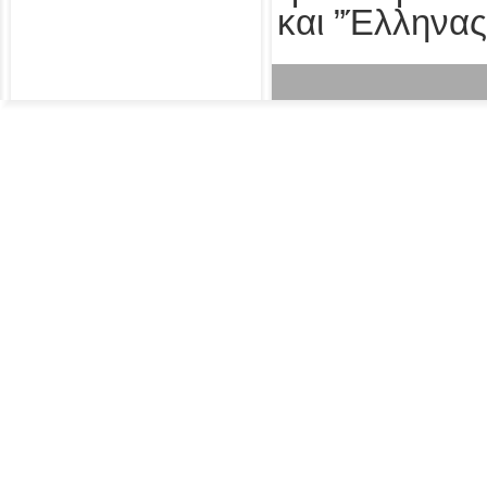
και ”Έλληνας