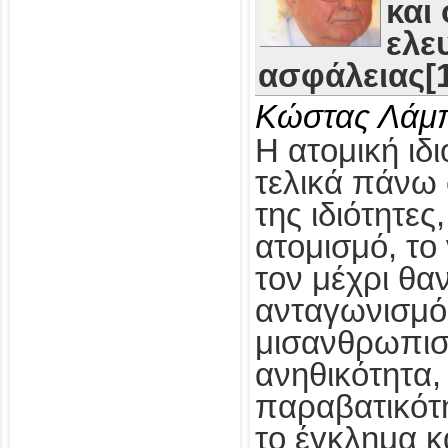
και
ελε
ασφάλειας[1
Κώστας Λάμ
Η ατομική ιδι
τελικά πάνω 
της ιδιότητες
ατομισμό, το
τον μέχρι θα
ανταγωνισμό,
μισανθρωπισ
ανηθικότητα, 
παραβατικότη
το έγκλημα κ