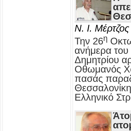
απε
Θεσ
Ν. Ι. Μέρτζος
η
Την 26
Οκτω
ανήμερα του 
Δημητρίου αρ
Οθωμανός Χα
πασάς παραδ
Θεσσαλονίκη
Ελληνικό Στρ
Άτο
ατο