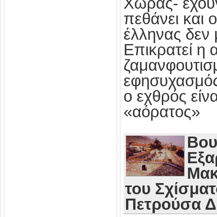
Χώρας- έχου
πεθάνει και 
έλληνας δεν 
Επικρατεί η 
ζαμανφουτισμ
εφησυχασμός
ο εχθρός εί
«αόρατος»
Βου
Εξα
Μακ
του Σχίσματ
Πετρούσα 