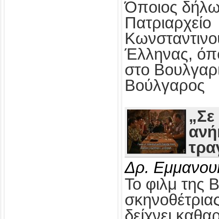
Όποιος δήλω
Πατριαρχείο
Κωνσταντινο
Έλληνας, όπ
στο Βουλγαρ
Βούλγαρος
„Σε
ανή
τρα
Δρ. Εμμανου
Το φιλμ της 
σκηνοθέτρια
δείχνει καθαρ