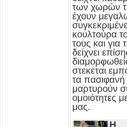
των χωρών τ
έχουν μεγαλ
συγκεκριμένε
κουλτούρα τ
τους και για
δείχνει επίσ
διαμορφωθεί
στεκεται εμπ
τα πασιφανή 
μαρτυρούν συ
ομοιότητες με
μας.
Η