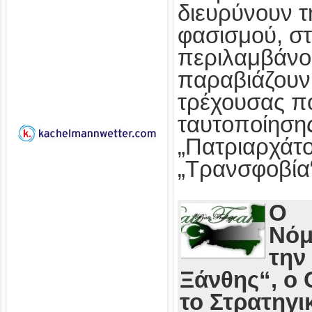
διευρύνουν τ
φασισμού, στ
περιλαμβάνο
παραβιάζουν
τρέχουσας πο
ταυτοποίησης
„Πατριαρχάτο
„Τρανσφοβία
Ο
Νόμ
την
Ξάνθης“, ο 
το Στρατηγι