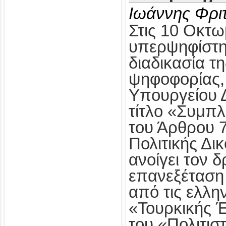
Ιωάννης Φρι
Στις 10 Οκτω
υπερψηφίστηκ
διαδικασία τ
ψηφοφορίας,
Υπουργείου Δ
τίτλο «Συμπ
του Άρθρου 
Πολιτικής Δι
ανοίγει τον δ
επανεξέταση
από τις ελλη
«Τουρκικής 
του «Πολιτισ