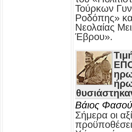
Τούρκων Γυν
Ροδόπης» κα
Νεολαίας Με
Έβρου».
Τιμ
ΕΠΟ
ηρω
ήρω
θυσιάστηκαν
Βάιος Φασού
Σήμερα οι αξί
προϋποθέσει