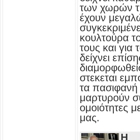
των χωρών τ
έχουν μεγαλ
συγκεκριμένε
κουλτούρα τ
τους και για
δείχνει επίσ
διαμορφωθεί
στεκεται εμπ
τα πασιφανή 
μαρτυρούν συ
ομοιότητες με
μας.
Η