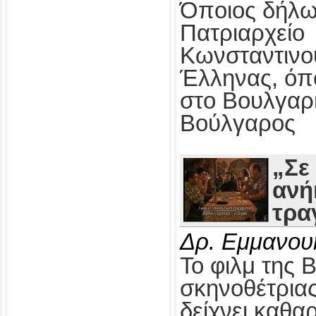
Όποιος δήλω
Πατριαρχείο
Κωνσταντινο
Έλληνας, όπ
στο Βουλγαρ
Βούλγαρος
„Σε
ανή
τρα
Δρ. Εμμανου
Το φιλμ της 
σκηνοθέτρια
δείχνει καθαρ