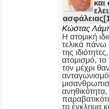
και
ελε
ασφάλειας[1
Κώστας Λάμ
Η ατομική ιδι
τελικά πάνω 
της ιδιότητες
ατομισμό, το
τον μέχρι θα
ανταγωνισμό,
μισανθρωπισ
ανηθικότητα, 
παραβατικότη
το έγκλημα κ