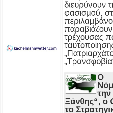
διευρύνουν τ
φασισμού, στ
περιλαμβάνο
παραβιάζουν
τρέχουσας πο
ταυτοποίησης
„Πατριαρχάτο
„Τρανσφοβία
Ο
Νόμ
την
Ξάνθης“, ο 
το Στρατηγι