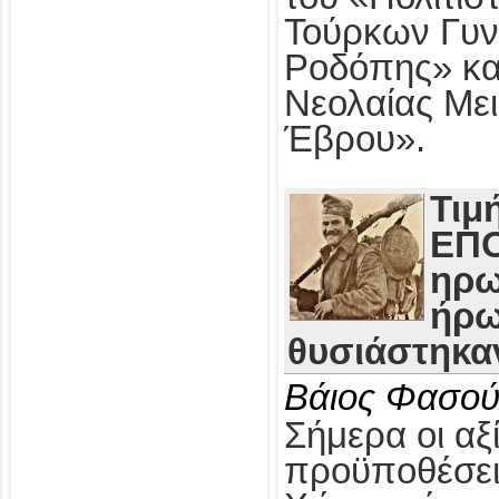
Τούρκων Γυν
Ροδόπης» κα
Νεολαίας Με
Έβρου».
Τιμ
ΕΠΟ
ηρω
ήρω
θυσιάστηκαν
Βάιος Φασού
Σήμερα οι αξί
προϋποθέσει