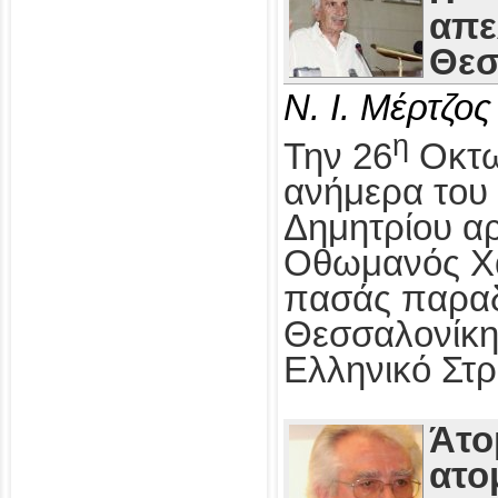
απε
Θεσ
Ν. Ι. Μέρτζος
η
Την 26
Οκτω
ανήμερα του 
Δημητρίου αρ
Οθωμανός Χα
πασάς παραδ
Θεσσαλονίκη
Ελληνικό Στρ
Άτο
ατο