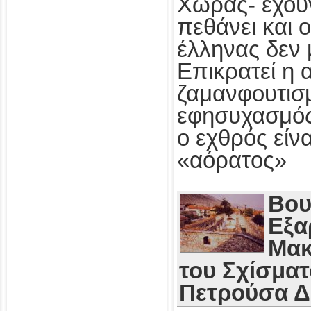
Χώρας- έχου
πεθάνει και 
έλληνας δεν 
Επικρατεί η 
ζαμανφουτισμ
εφησυχασμός
ο εχθρός εί
«αόρατος»
Βου
Εξα
Μακ
του Σχίσματ
Πετρούσα 