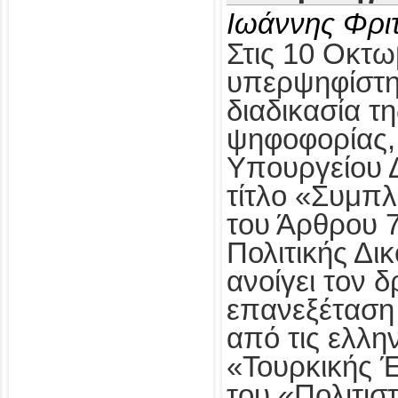
Ιωάννης Φρι
Στις 10 Οκτω
υπερψηφίστηκ
διαδικασία τ
ψηφοφορίας,
Υπουργείου Δ
τίτλο «Συμπ
του Άρθρου 
Πολιτικής Δι
ανοίγει τον δ
επανεξέταση
από τις ελλη
«Τουρκικής 
του «Πολιτισ