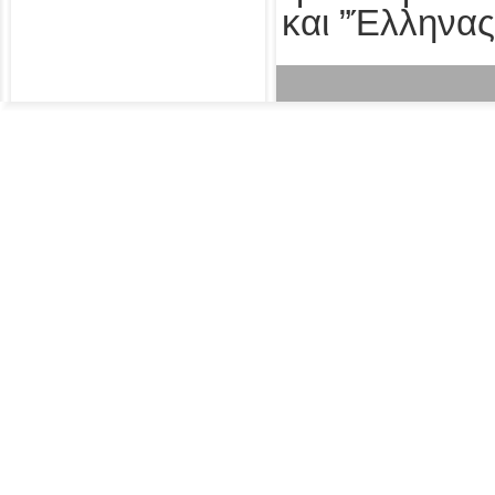
και ”Έλληνας