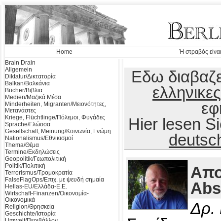
Home
Ή στραβός είναι
Brain Drain
Allgemein
Εδω διαβαζε
Diktatur/Δικτατορία
Balkan/Βαλκάνια
ελληνικες
Bücher/Βιβλια
Medien/Μαζικά Μέσα
εφ
Minderheiten, Migranten/Μειονότητες,
Μετανάστες
Kriege, Flüchtlinge/Πόλεμοι, Φυγάδες
Hier lesen 
Sprache/Γλώσσα
Gesellschaft, Meinung/Κοινωνία, Γνώμη
deutsc
Nationalismus/Εθνικισμοί
Thema/Θέμα
Termine/Εκδηλώσεις
Geopolitik/Γεωπολιτική
Politik/Πολιτική
Απο
Terrorismus/Τρομοκρατία
FalseFlagOps/Επιχ. με ψευδή σημαία
Abs
Hellas-EU/Ελλάδα-Ε.Ε.
Wirtschaft-Finanzen/Οικονομία-
Οικονομικά
Δρ.
Religion/Θρησκεία
Geschichte/Ιστορία
Umwelt/Περιβάλλον