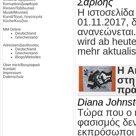
Σαρίδης
Korruption/Διαφθορά
Reisen/Ταξιδιωτικά
Η ιστοσελίδα
Musik/Μουσική
Kunst/Τέχνη, Λογοτεχνία
01.11.2017, 
Küche/Κουζίνα
ανανεώνεται.
MM Online
Deutschland
Griechenland
wird ab heute
Adressen/Διευθυνσεις
mehr aktualis
Deutschland
Griechenland
Blogs/Websites
Über mich/Βιογραφικά
Η A
Kontakt
Impressum
Datenschutz
στη
πρά
Diana Johns
Τώρα που ο 
φασισμός δεν
εκπρόσωποι τ