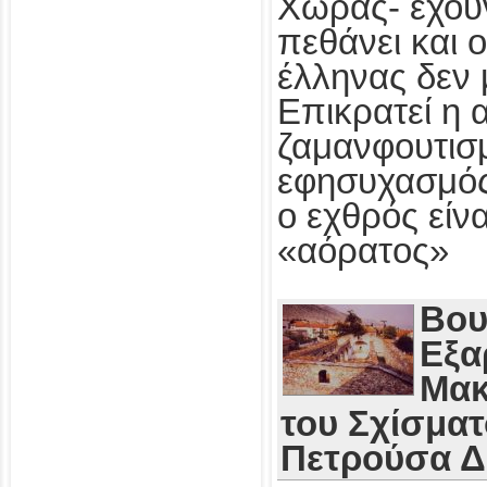
Χώρας- έχου
πεθάνει και 
έλληνας δεν 
Επικρατεί η 
ζαμανφουτισμ
εφησυχασμός
ο εχθρός εί
«αόρατος»
Βου
Εξα
Μακ
του Σχίσματ
Πετρούσα 