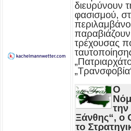
διευρύνουν τ
φασισμού, στ
περιλαμβάνο
παραβιάζουν
τρέχουσας πο
ταυτοποίησης
„Πατριαρχάτο
„Τρανσφοβία
Ο
Νόμ
την
Ξάνθης“, ο 
το Στρατηγι