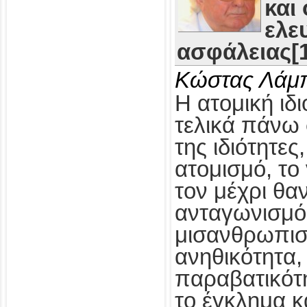
και
ελε
ασφάλειας[1
Κώστας Λάμ
Η ατομική ιδι
τελικά πάνω 
της ιδιότητες
ατομισμό, το
τον μέχρι θα
ανταγωνισμό,
μισανθρωπισ
ανηθικότητα, 
παραβατικότη
το έγκλημα κ