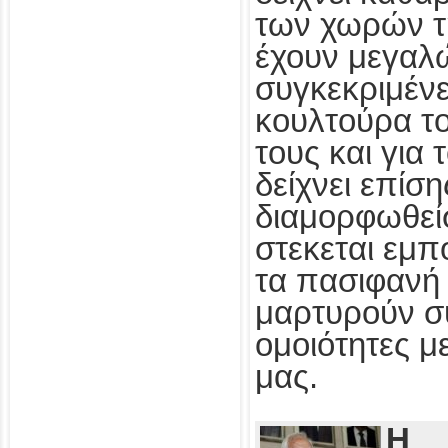
των χωρών τ
έχουν μεγαλ
συγκεκριμένε
κουλτούρα τ
τους και για
δείχνει επίσ
διαμορφωθεί
στεκεται εμπ
τα πασιφανή 
μαρτυρούν συ
ομοιότητες με
μας.
Η