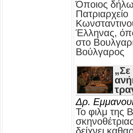
Όποιος δήλω
Πατριαρχείο
Κωνσταντινο
Έλληνας, όπ
στο Βουλγαρ
Βούλγαρος
„Σε
ανή
τρα
Δρ. Εμμανου
Το φιλμ της 
σκηνοθέτρια
δείχνει καθαρ