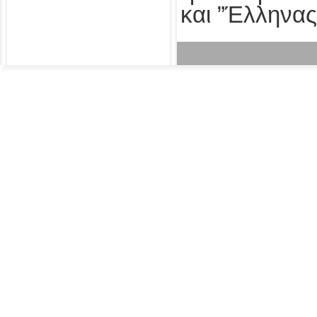
και ”Έλληνας