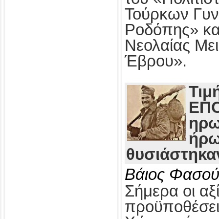
Τούρκων Γυν
Ροδόπης» κα
Νεολαίας Με
Έβρου».
Τιμ
ΕΠΟ
ηρω
ήρω
θυσιάστηκαν
Βάιος Φασού
Σήμερα οι αξί
προϋποθέσει