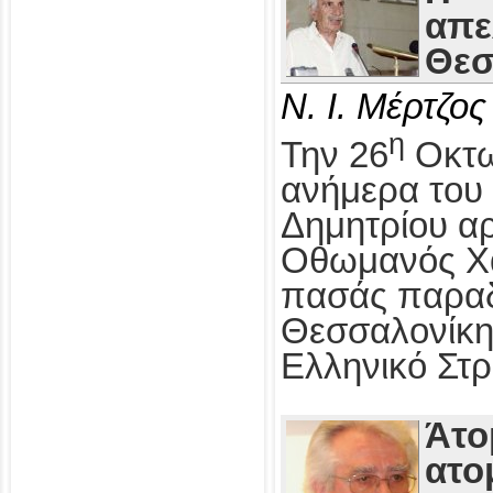
απε
Θεσ
Ν. Ι. Μέρτζος
η
Την 26
Οκτω
ανήμερα του 
Δημητρίου αρ
Οθωμανός Χα
πασάς παραδ
Θεσσαλονίκη
Ελληνικό Στρ
Άτο
ατο