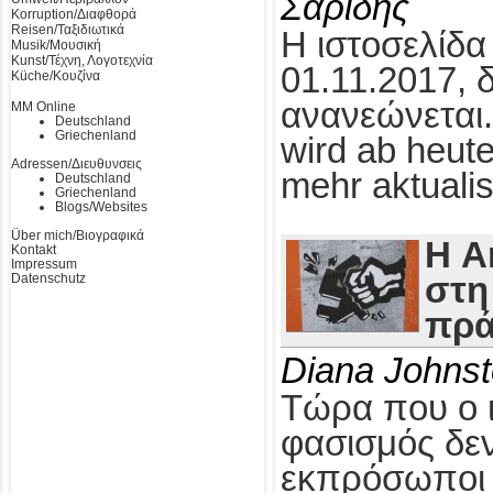
Σαρίδης
Korruption/Διαφθορά
Reisen/Ταξιδιωτικά
Η ιστοσελίδα
Musik/Μουσική
Kunst/Τέχνη, Λογοτεχνία
01.11.2017, 
Küche/Κουζίνα
ανανεώνεται.
MM Online
Deutschland
Griechenland
wird ab heute
Adressen/Διευθυνσεις
mehr aktualis
Deutschland
Griechenland
Blogs/Websites
Über mich/Βιογραφικά
Η A
Kontakt
Impressum
Datenschutz
στη
πρά
Diana Johns
Τώρα που ο 
φασισμός δεν
εκπρόσωποι τ