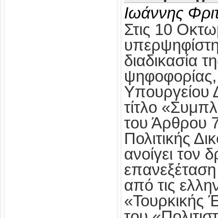
Ιωάννης Φρι
Στις 10 Οκτω
υπερψηφίστηκ
διαδικασία τ
ψηφοφορίας,
Υπουργείου Δ
τίτλο «Συμπ
του Άρθρου 
Πολιτικής Δι
ανοίγει τον δ
επανεξέταση
από τις ελλη
«Τουρκικής 
του «Πολιτισ