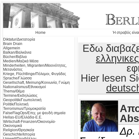
Home
Ή στραβός είναι
Diktatur/Δικτατορία
Brain Drain
Εδω διαβαζε
Allgemein
Balkan/Βαλκάνια
ελληνικες
Bücher/Βιβλια
Medien/Μαζικά Μέσα
εφ
Minderheiten, Migranten/Μειονότητες,
Μετανάστες
Kriege, Flüchtlinge/Πόλεμοι, Φυγάδες
Hier lesen 
Sprache/Γλώσσα
Gesellschaft, Meinung/Κοινωνία, Γνώμη
deutsc
Nationalismus/Εθνικισμοί
Thema/Θέμα
Termine/Εκδηλώσεις
Geopolitik/Γεωπολιτική
Politik/Πολιτική
Απο
Terrorismus/Τρομοκρατία
FalseFlagOps/Επιχ. με ψευδή σημαία
Abs
Hellas-EU/Ελλάδα-Ε.Ε.
Wirtschaft-Finanzen/Οικονομία-
Οικονομικά
Δρ.
Religion/Θρησκεία
Geschichte/Ιστορία
Umwelt/Περιβάλλον