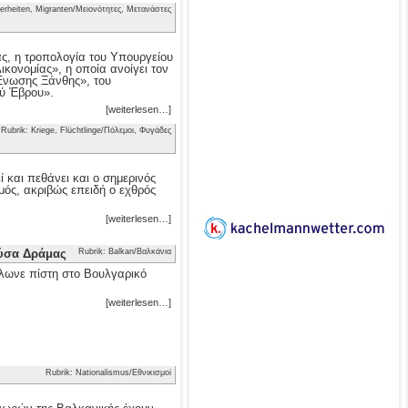
erheiten, Migranten/Μειονότητες, Μετανάστες
ας, η τροπολογία του Υπουργείου
κονομίας», η οποία ανοίγει τον
 Ένωσης Ξάνθης», του
ού Έβρου».
[weiterlesen…]
Rubrik: Kriege, Flüchtlinge/Πόλεμοι, Φυγάδες
 και πεθάνει και ο σημερινός
μός, ακριβώς επειδή ο εχθρός
[weiterlesen…]
ούσα Δράμας
Rubrik: Balkan/Βαλκάνια
λωνε πίστη στο Βουλγαρικό
[weiterlesen…]
Rubrik: Nationalismus/Εθνικισμοί