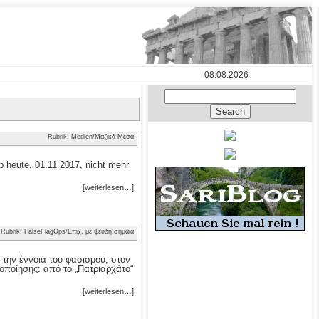
08.08.2026
Rubrik: Medien/Μαζικά Μέσα
 heute, 01.11.2017, nicht mehr
[weiterlesen…]
Rubrik: FalseFlagOps/Επιχ. με ψευδή σημαία
 την έννοια του φασισμού, στον
οποίησης: από το „Πατριαρχάτο“
[weiterlesen…]