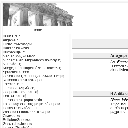
Home
Brain Drain
Allgemein
Diktatur/Δικτατορία
Balkan/Βαλκάνια
Bücher/Βιβλια
Αποχαιρε
Medien/Μαζικά Μέσα
Minderheiten, Migranten/Μειονότητες,
Δρ. Εμμαν
Μετανάστες
Η ιστοσελί
Kriege, Flüchtlinge/Πόλεμοι, Φυγάδες
aktualisier
Sprache/Γλώσσα
Gesellschaft, Meinung/Κοινωνία, Γνώμη
Nationalismus/Εθνικισμοί
Thema/Θέμα
Termine/Εκδηλώσεις
Geopolitik/Γεωπολιτική
Η Antifa 
Politik/Πολιτική
Diana Joh
Terrorismus/Τρομοκρατία
FalseFlagOps/Επιχ. με ψευδή σημαία
Τώρα που ο
οποίο περ
Hellas-EU/Ελλάδα-Ε.Ε.
μέχρι την 
Wirtschaft-Finanzen/Οικονομία-
Οικονομικά
Religion/Θρησκεία
Geschichte/Ιστορία
Umwelt/Περιβάλλον