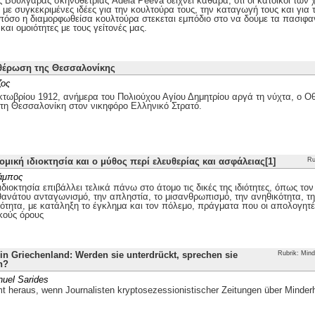
ης Βουλγάρας σκηνοθέτριας Adela Peeva δείχνει καθαρά, ότι οι κάτοικοι τω
με συγκεκριμένες ιδέες για την κουλτούρα τους, την καταγωγή τους και για 
 πόσο η διαμορφωθείσα κουλτούρα στεκεται εμπόδιο στο να δούμε τα πασιφα
και ομοιότητες με τους γείτονές μας.
θέρωση της Θεσσαλονίκης
ζος
τωβρίου 1912, ανήμερα του Πολιούχου Αγίου Δημητρίου αργά τη νύχτα, ο
 τη Θεσσαλονίκη στον νικηφόρο Ελληνικό Στρατό.
ομική ιδιοκτησία και ο μύθος περί ελευθερίας και ασφάλειας[1]
Ru
άμπος
ιδιοκτησία επιβάλλει τελικά πάνω στο άτομο τις δικές της ιδιότητες, όπως το
θανάτου ανταγωνισμό, την απληστία, το μισανθρωπισμό, την ανηθικότητα, την
ότητα, με κατάληξη το έγκλημα και τον πόλεμο, πράγματα που οι απολογητέ
κούς όρους
n Griechenland: Werden sie unterdrückt, sprechen sie
Rubrik: Mind
h?
uel Sarides
 heraus, wenn Journalisten kryptosezessionistischer Zeitungen über Minder