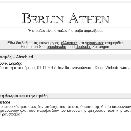
Ή στραβός είναι ο γιαλός ή στραβά αρμενίζουμε
Εδω διαβαζετε τις καινουργιες
ελληνικες
και
γερμανικες
εφημεριδες
Hier lesen Sie
griechische
und
deutsche
Zeitungen
τισμός – Abschied
ουήλ Σαρίδης
δα αυτή από σήμερα, 01.11.2017, δεν θα ανανεώνεται. Diese Website wird ab
t
στη θεωρία και στην πράξη
nstone
 ιστορικός φασισμός δεν υπάρχει πια, οι εκπρόσωποι της Antifa διευρύνουν
ιλαμβάνουν όλα, όσα παραβιάζουν τον κανόνα της τρέχουσας πολιτικής ταυτ
„Τρανσφοβία“