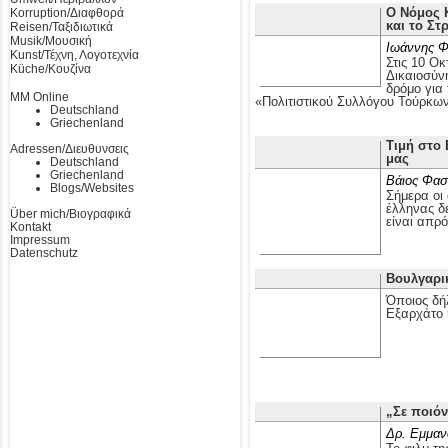
Ο Νόμος Κ
Korruption/Διαφθορά
και το Στ
Reisen/Ταξιδιωτικά
Musik/Μουσική
Ιωάννης Φ
Kunst/Τέχνη, Λογοτεχνία
Στις 10 Οκ
Küche/Κουζίνα
Δικαιοσύν
δρόμο για
MM Online
«Πολιτιστικού Συλλόγου Τούρκω
Deutschland
Griechenland
Τιμή στο 
Adressen/Διευθυνσεις
μας
Deutschland
Griechenland
Βάιος Φασ
Blogs/Websites
Σήμερα οι 
έλληνας δε
Über mich/Βιογραφικά
είναι απρ
Kontakt
Impressum
Datenschutz
Βουλγαρι
Όποιος δή
Εξαρχάτο 
„Σε ποιόν
Δρ. Εμμαν