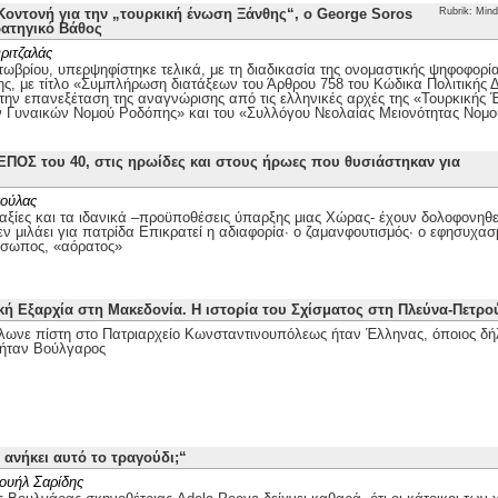
οντονή για την „τουρκική ένωση Ξάνθης“, ο George Soros
Rubrik: Mind
ρατηγικό Βάθος
ριτζαλάς
τωβρίου, υπερψηφίστηκε τελικά, με τη διαδικασία της ονομαστικής ψηφοφορί
ης, με τίτλο «Συμπλήρωση διατάξεων του Άρθρου 758 του Κώδικα Πολιτικής Δι
 την επανεξέταση της αναγνώρισης από τις ελληνικές αρχές της «Τουρκικής
ν Γυναικών Νομού Ροδόπης» και του «Συλλόγου Νεολαίας Μειονότητας Νομ
ΕΠΟΣ του 40, στις ηρωίδες και στους ήρωες που θυσιάστηκαν για
ούλας
αξίες και τα ιδανικά –προϋποθέσεις ύπαρξης μιας Χώρας- έχουν δολοφονηθεί
ν μιλάει για πατρίδα Επικρατεί η αδιαφορία· ο ζαμανφουτισμός· ο εφησυχασ
όσωπος, «αόρατος»
κή Εξαρχία στη Μακεδονία. Η ιστορία του Σχίσματος στη Πλεύνα-Πετρ
λωνε πίστη στο Πατριαρχείο Κωνσταντινουπόλεως ήταν Έλληνας, όποιος δή
ήταν Βούλγαρος
 ανήκει αυτό το τραγούδι;“
ουήλ Σαρίδης