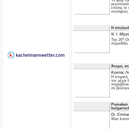
Το φιλμ τ
μεγαλώσει 
επίσης το
συνάφειες 
Η απελευ
Ν. Ι. Μέρτ
η
Την 26
Οκ
παραδίδει
Άτομο, ατ
Κώστας Λ
Η ατομική 
τον μέχρι 
παραβατικ
σε βιολογι
Pomaken i
bulgarisc
Dr. Emman
Was kommt