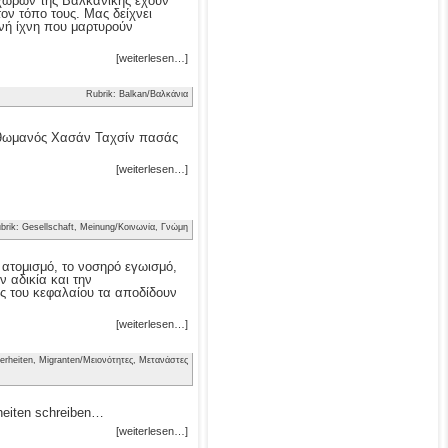
ν χωρών της Βαλκανικής έχουν
τον τόπο τους. Μας δείχνει
νή ίχνη που μαρτυρούν
[weiterlesen…]
Rubrik: Balkan/Βαλκάνια
 Οθωμανός Χασάν Ταχσίν πασάς
[weiterlesen…]
brik: Gesellschaft, Meinung/Κοινωνία, Γνώμη
ν ατομισμό, το νοσηρό εγωισμό,
 αδικία και την
ς του κεφαλαίου τα αποδίδουν
[weiterlesen…]
erheiten, Migranten/Μειονότητες, Μετανάστες
heiten schreiben…
[weiterlesen…]