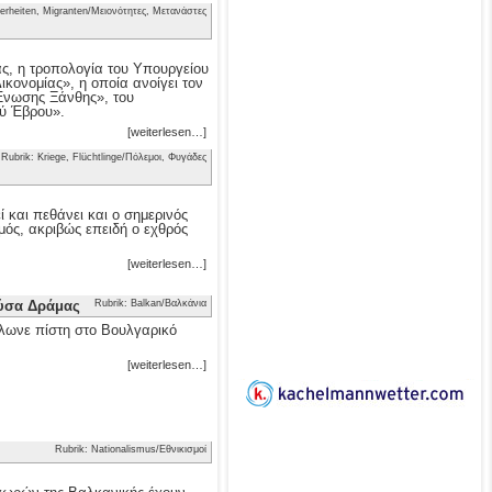
erheiten, Migranten/Μειονότητες, Μετανάστες
ας, η τροπολογία του Υπουργείου
κονομίας», η οποία ανοίγει τον
 Ένωσης Ξάνθης», του
ού Έβρου».
[weiterlesen…]
Rubrik: Kriege, Flüchtlinge/Πόλεμοι, Φυγάδες
 και πεθάνει και ο σημερινός
μός, ακριβώς επειδή ο εχθρός
[weiterlesen…]
ούσα Δράμας
Rubrik: Balkan/Βαλκάνια
λωνε πίστη στο Βουλγαρικό
[weiterlesen…]
Rubrik: Nationalismus/Εθνικισμοί