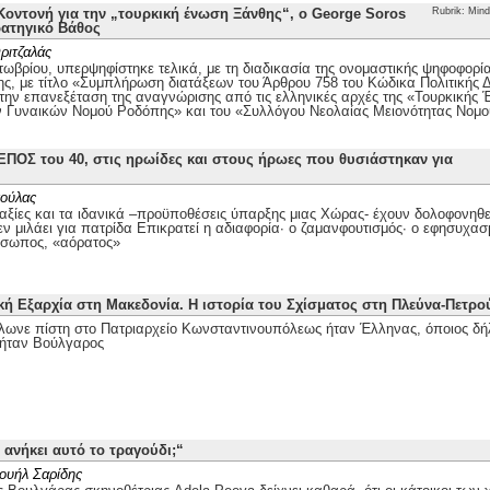
οντονή για την „τουρκική ένωση Ξάνθης“, ο George Soros
Rubrik: Mind
ρατηγικό Βάθος
ριτζαλάς
τωβρίου, υπερψηφίστηκε τελικά, με τη διαδικασία της ονομαστικής ψηφοφορί
ης, με τίτλο «Συμπλήρωση διατάξεων του Άρθρου 758 του Κώδικα Πολιτικής Δι
 την επανεξέταση της αναγνώρισης από τις ελληνικές αρχές της «Τουρκικής
ν Γυναικών Νομού Ροδόπης» και του «Συλλόγου Νεολαίας Μειονότητας Νομ
ΕΠΟΣ του 40, στις ηρωίδες και στους ήρωες που θυσιάστηκαν για
ούλας
αξίες και τα ιδανικά –προϋποθέσεις ύπαρξης μιας Χώρας- έχουν δολοφονηθεί
ν μιλάει για πατρίδα Επικρατεί η αδιαφορία· ο ζαμανφουτισμός· ο εφησυχασ
όσωπος, «αόρατος»
κή Εξαρχία στη Μακεδονία. Η ιστορία του Σχίσματος στη Πλεύνα-Πετρ
λωνε πίστη στο Πατριαρχείο Κωνσταντινουπόλεως ήταν Έλληνας, όποιος δή
ήταν Βούλγαρος
 ανήκει αυτό το τραγούδι;“
ουήλ Σαρίδης