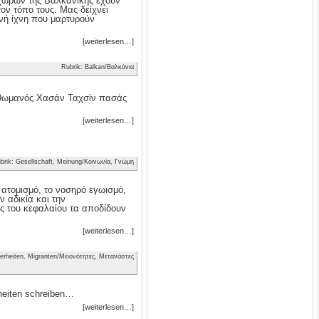
ν χωρών της Βαλκανικής έχουν
τον τόπο τους. Μας δείχνει
νή ίχνη που μαρτυρούν
[weiterlesen…]
Rubrik: Balkan/Βαλκάνια
 Οθωμανός Χασάν Ταχσίν πασάς
[weiterlesen…]
brik: Gesellschaft, Meinung/Κοινωνία, Γνώμη
ν ατομισμό, το νοσηρό εγωισμό,
 αδικία και την
ς του κεφαλαίου τα αποδίδουν
[weiterlesen…]
erheiten, Migranten/Μειονότητες, Μετανάστες
heiten schreiben…
[weiterlesen…]