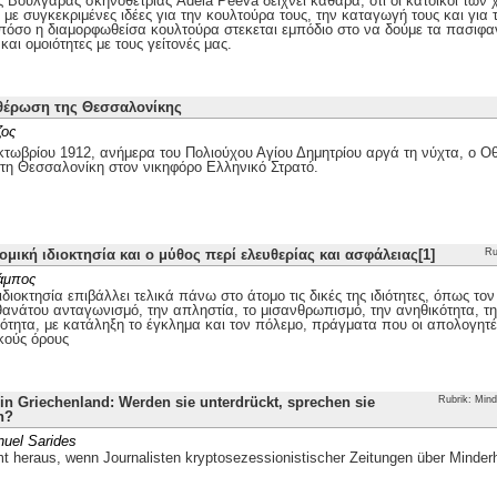
ης Βουλγάρας σκηνοθέτριας Adela Peeva δείχνει καθαρά, ότι οι κάτοικοι τω
με συγκεκριμένες ιδέες για την κουλτούρα τους, την καταγωγή τους και για 
 πόσο η διαμορφωθείσα κουλτούρα στεκεται εμπόδιο στο να δούμε τα πασιφα
και ομοιότητες με τους γείτονές μας.
θέρωση της Θεσσαλονίκης
ζος
τωβρίου 1912, ανήμερα του Πολιούχου Αγίου Δημητρίου αργά τη νύχτα, ο
 τη Θεσσαλονίκη στον νικηφόρο Ελληνικό Στρατό.
ομική ιδιοκτησία και ο μύθος περί ελευθερίας και ασφάλειας[1]
Ru
άμπος
ιδιοκτησία επιβάλλει τελικά πάνω στο άτομο τις δικές της ιδιότητες, όπως το
θανάτου ανταγωνισμό, την απληστία, το μισανθρωπισμό, την ανηθικότητα, την
ότητα, με κατάληξη το έγκλημα και τον πόλεμο, πράγματα που οι απολογητέ
κούς όρους
n Griechenland: Werden sie unterdrückt, sprechen sie
Rubrik: Mind
h?
uel Sarides
 heraus, wenn Journalisten kryptosezessionistischer Zeitungen über Minder