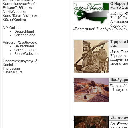
Ο Νόμος Κ
Korruption/Διαφθορά
και το Στ
Reisen/Ταξιδιωτικά
Musik/Μουσική
Ιωάννης Φ
Kunst/Τέχνη, Λογοτεχνία
Στις 10 Οκ
Küche/Κουζίνα
Δικαιοσύν
δρόμο για
MM Online
«Πολιτιστικού Συλλόγου Τούρκω
Deutschland
Griechenland
Τιμή στο 
Adressen/Διευθυνσεις
μας
Deutschland
Griechenland
Βάιος Φασ
Blogs/Websites
Σήμερα οι 
έλληνας δε
Über mich/Βιογραφικά
είναι απρ
Kontakt
Impressum
Datenschutz
Βουλγαρι
Όποιος δή
Εξαρχάτο 
„Σε ποιόν
Δρ. Εμμαν