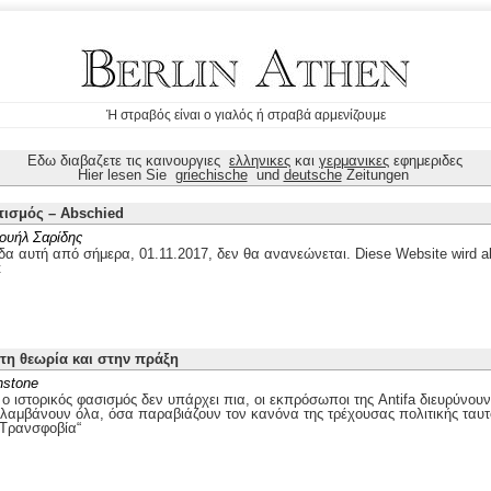
Ή στραβός είναι ο γιαλός ή στραβά αρμενίζουμε
Εδω διαβαζετε τις καινουργιες
ελληνικες
και
γερμανικες
εφημεριδες
Hier lesen Sie
griechische
und
deutsche
Zeitungen
τισμός – Abschied
ουήλ Σαρίδης
δα αυτή από σήμερα, 01.11.2017, δεν θα ανανεώνεται. Diese Website wird ab
t
στη θεωρία και στην πράξη
nstone
 ιστορικός φασισμός δεν υπάρχει πια, οι εκπρόσωποι της Antifa διευρύνουν
ιλαμβάνουν όλα, όσα παραβιάζουν τον κανόνα της τρέχουσας πολιτικής ταυτ
„Τρανσφοβία“