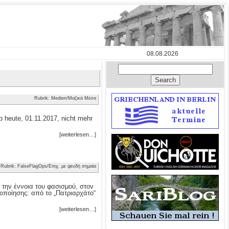
08.08.2026
Rubrik: Medien/Μαζικά Μέσα
 heute, 01.11.2017, nicht mehr
[weiterlesen…]
Rubrik: FalseFlagOps/Επιχ. με ψευδή σημαία
 την έννοια του φασισμού, στον
οποίησης: από το „Πατριαρχάτο“
[weiterlesen…]