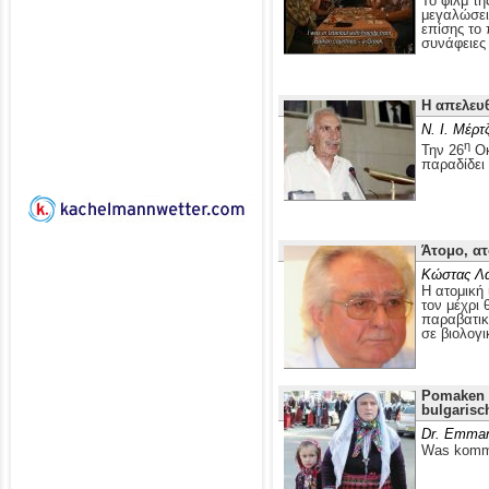
Το φιλμ τ
μεγαλώσει 
επίσης το
συνάφειες 
Η απελευ
Ν. Ι. Μέρτ
η
Την 26
Οκ
παραδίδει
Άτομο, ατ
Κώστας Λ
Η ατομική 
τον μέχρι 
παραβατικ
σε βιολογι
Pomaken i
bulgarisc
Dr. Emman
Was kommt